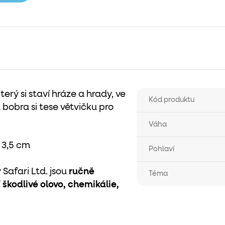
terý si staví hráze a hrady, ve
Kód produktu
 bobra si tese větvičku pro
Váha
 3,5 cm
Pohlaví
Safari Ltd. jsou
ručně
Téma
 škodlivé olovo, chemikálie,