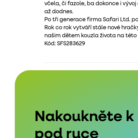
včela, či fazole, ba dokonce i výv
až dodnes.
Po tři generace firma Safari Ltd. po
Rok co rok vytváří stále nové hračky
našim dětem kouzla života na této
Kód:
SFS283629
Nakoukněte k
pod ruce