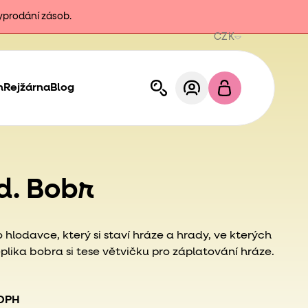
vyprodání zásob.
CZK
h
Rejžárna
Blog
td. Bobr
o hlodavce, který si staví hráze a hrady, ve kterých
plika bobra si tese větvičku pro záplatování hráze.
 DPH