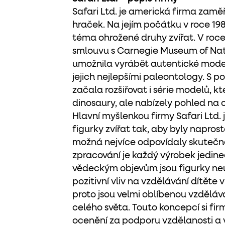
Safari Ltd. je americká firma zam
hraček. Na jejím počátku v roce 198
téma ohrožené druhy zvířat. V roce
smlouvu s Carnegie Museum of Natu
umožnila vyrábět autentické model
jejich nejlepšími paleontology. S 
začala rozšiřovat i série modelů, k
dinosaury, ale nabízely pohled na c
Hlavní myšlenkou firmy Safari Ltd. j
figurky zvířat tak, aby byly napros
možná nejvíce odpovídaly skutečno
zpracování je každý výrobek jedin
vědeckým objevům jsou figurky neu
pozitivní vliv na vzdělávání dítěte v 
proto jsou velmi oblíbenou vzděl
celého světa. Touto koncepcí si firm
ocenění za podporu vzdělanosti a