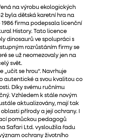
ěřená na výrobu ekologických
2 byla dětská karetní hra na
 1986 firma podepsala licenční
ral History. Tato licence
y dinosaurů ve spolupráci s
postupným rozrůstáním firmy se
teré se už neomezovaly jen na
elý svět.
e „učit se hrou“. Navrhuje
to autentické a svou kvalitou co
sti. Díky svému ručnímu
ečný. Vzhledem k stále novým
stále aktualizovány, mají tak
oblasti přírody a její ochrany. I
ávací pomůckou pedagogů
a Safari Ltd. vysloužila řadu
 význam ochrany životního