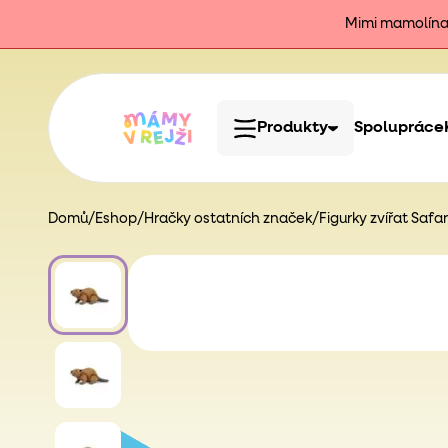
Mimi mamolína j
Produkty
Spolupráce
Domů
/
Eshop
/
Hračky ostatních značek
/
Figurky zvířat Safari