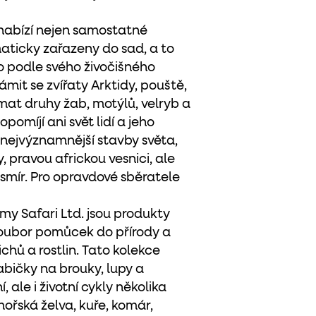
 nabízí nejen samostatné
ematicky zařazeny do sad, a to
bo podle svého živočišného
mit se zvířaty Arktidy, pouště,
mat druhy žab, motýlů, velryb a
pomíjí ani svět lidí a jeho
t nejvýznamnější stavby světa,
 pravou africkou vesnici, ale
smír. Pro opravdové sběratele
y Safari Ltd. jsou produkty
 soubor pomůcek do přírody a
chů a rostlin. Tato kolekce
bičky na brouky, lupy a
 ale i životní cykly několika
 mořská želva, kuře, komár,