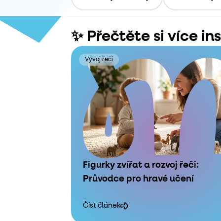
✨ Přečtěte si více in
Vývoj řeči
Figurky zvířat a rozvoj řeči:
Průvodce pro hravé učení
Číst článek