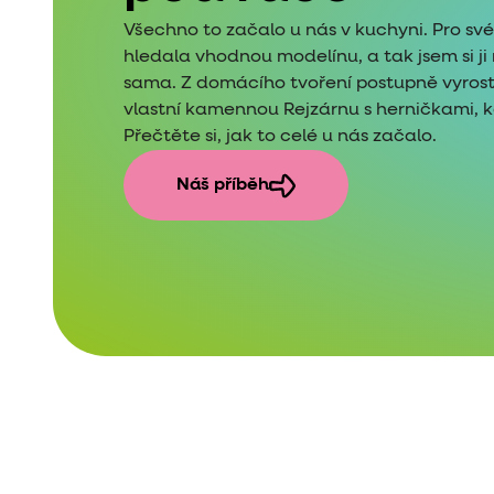
Všechno to začalo u nás v kuchyni. Pro sv
hledala vhodnou modelínu, a tak jsem si j
sama. Z domácího tvoření postupně vyros
vlastní kamennou Rejzárnu s herničkami, kde
Přečtěte si, jak to celé u nás začalo.
Náš příběh