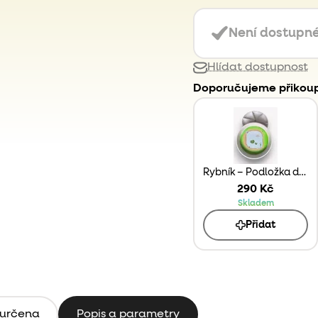
Není dostupn
Hlídat dostupnost
Doporučujeme přikoup
Rybník – Podložka do Play Tray
290 Kč
Skladem
Přidat
 určena
Popis a parametry