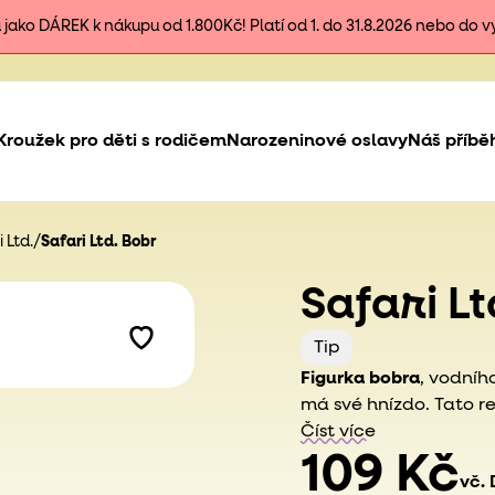
ako DÁREK k nákupu od 1.800Kč! Platí od 1. do 31.8.2026 nebo do 
Kroužek pro děti s rodičem
Narozeninové oslavy
Náš příbě
 Ltd.
/
Safari Ltd. Bobr
Safari L
Tip
Figurka
bobra
, vodníh
má své hnízdo. Tato re
Číst více
109 Kč
vč.