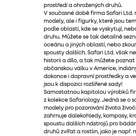
prostředí a ohrožených druhů.
V současné době firma Safari Ltd.
modely, ale i figurky, které jsou t
podle oblastí, kde se vyskytují, ne
druhu. Můžete se tak detailně sezná
oceánu a jiných oblastí, nebo zkou
spousty dalších. Safari Ltd. však neo
historii a dílo, a tak můžete pozna
občanskou válku v Americe, indiány,
dokonce i dopravní prostředky a ve
jsou k dispozici rozšířené sady!
Samostatnou kapitolou výrobků firm
z kolekce Safariology. Jedná se o
modely pro pozorování života živoči
zahrnuje dalekohledy, kompasy, kra
spoustu dalších nástrojů pro bádání,
druhů zvířat a rostlin, jako je např.