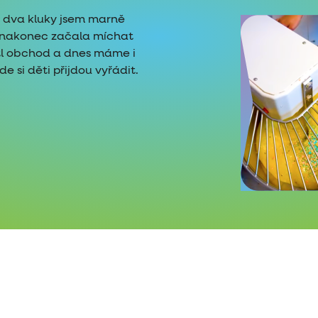
é dva kluky jsem marně
i nakonec začala míchat
tl obchod a dnes máme i
 si děti přijdou vyřádit.