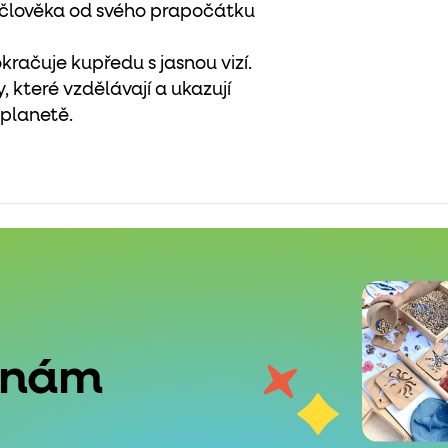
oj člověka od svého prapočátku
kračuje kupředu s jasnou vizí.
, které vzdělávají a ukazují
 planetě.
 nám