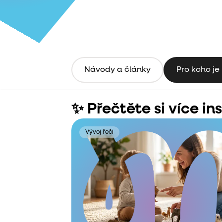
Návody a články
Pro koho je
✨ Přečtěte si více in
Vývoj řeči