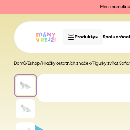
Mimi mamolína j
Produkty
Spolupráce
Domů
/
Eshop
/
Hračky ostatních značek
/
Figurky zvířat Safari