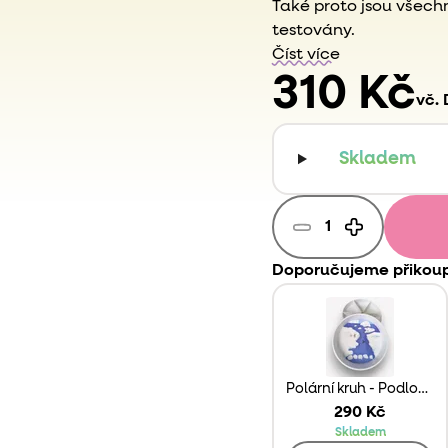
Také proto jsou všech
testovány.
Číst více
310 Kč
vč.
Skladem
Doporučujeme přikoup
Polární kruh - Podložka do Play Tray
290 Kč
Skladem