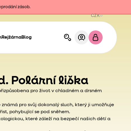
vyprodání zásob.
CZK
h
Rejžárna
Blog
d. Polární liška
přizpůsobena pro život v chladném a drsném
ce známá pro svůj dokonalý sluch, který ji umožňuje
ořist, pohybující se pod sněhem.
ekologickou, které záleží na bezpečí našich dětí a