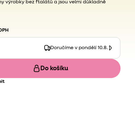
ny výrobky bez ftalátů a jsou velmi důkladně
 DPH
Doručíme v pondělí 10.8.
Do košíku
it