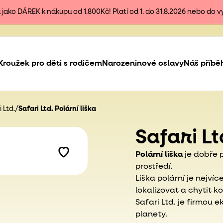
ako DÁREK k nákupu od 1.800Kč! Platí od 1. do 31.8.2026 nebo do 
Kroužek pro děti s rodičem
Narozeninové oslavy
Náš příbě
 Ltd.
/
Safari Ltd. Polární liška
Safari Lt
Polární liška
je dobře 
prostředí.
Liška polární je nejví
lokalizovat a chytit k
Safari Ltd. je firmou 
planety.