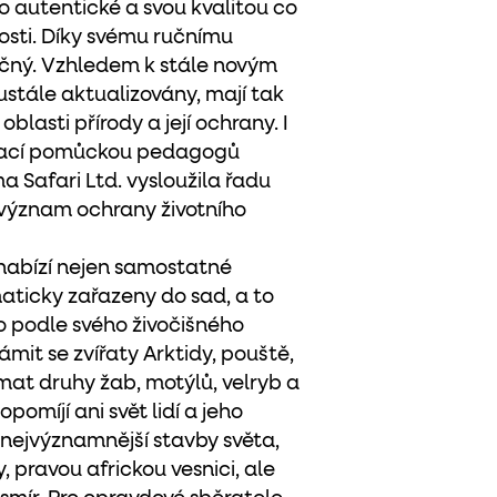
to autentické a svou kvalitou co
sti. Díky svému ručnímu
ečný. Vzhledem k stále novým
stále aktualizovány, mají tak
oblasti přírody a její ochrany. I
ávací pomůckou pedagogů
a Safari Ltd. vysloužila řadu
 význam ochrany životního
 nabízí nejen samostatné
ematicky zařazeny do sad, a to
bo podle svého živočišného
mit se zvířaty Arktidy, pouště,
mat druhy žab, motýlů, velryb a
pomíjí ani svět lidí a jeho
t nejvýznamnější stavby světa,
 pravou africkou vesnici, ale