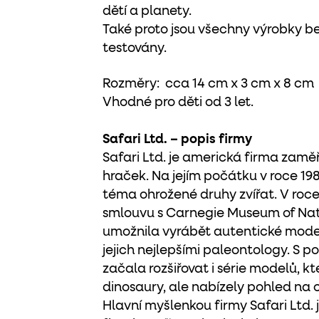
dětí a planety.
Také proto jsou všechny výrobky be
testovány.
Rozměry: cca 14 cm x 3 cm x 8 cm
Vhodné pro děti od 3 let.
Safari Ltd. – popis firmy
Safari Ltd. je americká firma zam
hraček. Na jejím počátku v roce 198
téma ohrožené druhy zvířat. V roce
smlouvu s Carnegie Museum of Natu
umožnila vyrábět autentické model
jejich nejlepšími paleontology. S 
začala rozšiřovat i série modelů, k
dinosaury, ale nabízely pohled na c
Hlavní myšlenkou firmy Safari Ltd. j