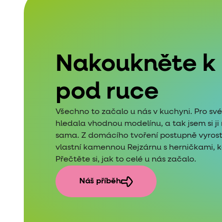
Nakoukněte k
pod ruce
Všechno to začalo u nás v kuchyni. Pro sv
hledala vhodnou modelínu, a tak jsem si j
sama. Z domácího tvoření postupně vyros
vlastní kamennou Rejzárnu s herničkami, kde
Přečtěte si, jak to celé u nás začalo.
Náš příběh