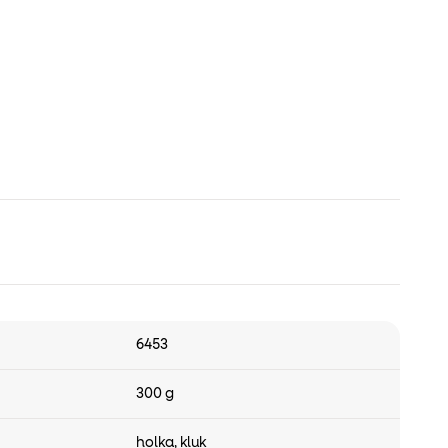
6453
300 g
holka
,
kluk