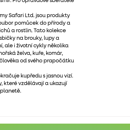
smír. Pro opravdové sběratele
y Safari Ltd. jsou produkty
 soubor pomůcek do přírody a
chů a rostlin. Tato kolekce
bičky na brouky, lupy a
 ale i životní cykly několika
 mořská želva, kuře, komár,
oj člověka od svého prapočátku
kračuje kupředu s jasnou vizí.
, které vzdělávají a ukazují
 planetě.