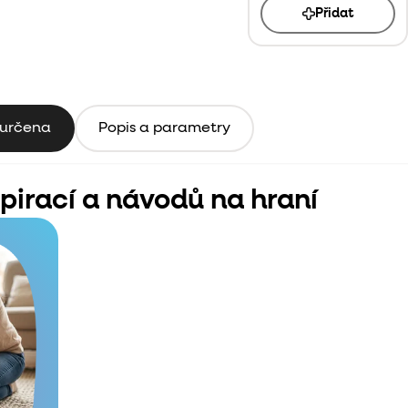
Přidat
 určena
Popis a parametry
spirací a návodů na hraní