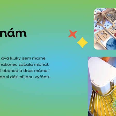
 nám
é dva kluky jsem marně
i nakonec začala míchat
tl obchod a dnes máme i
 si děti přijdou vyřádit.