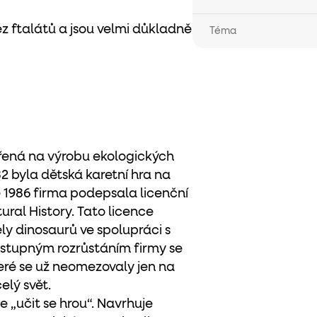
z ftalátů a jsou velmi důkladně
Téma
ěřená na výrobu ekologických
2 byla dětská karetní hra na
 1986 firma podepsala licenční
ral History. Tato licence
y dinosaurů ve spolupráci s
postupným rozrůstáním firmy se
teré se už neomezovaly jen na
elý svět.
e „učit se hrou“. Navrhuje