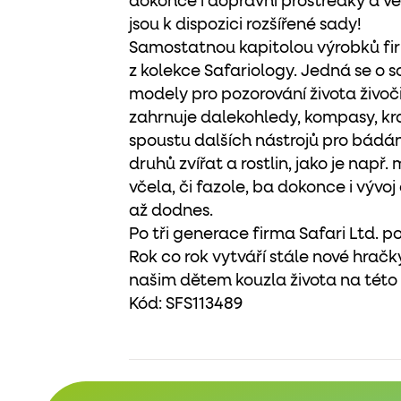
dokonce i dopravní prostředky a ve
jsou k dispozici rozšířené sady!
Samostatnou kapitolou výrobků firm
z kolekce Safariology. Jedná se o
modely pro pozorování života živoči
zahrnuje dalekohledy, kompasy, kra
spoustu dalších nástrojů pro bádání,
druhů zvířat a rostlin, jako je např.
včela, či fazole, ba dokonce i výv
až dodnes.
Po tři generace firma Safari Ltd. po
Rok co rok vytváří stále nové hračky
našim dětem kouzla života na této
Kód:
SFS113489