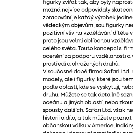
figurky zvířat tak, aby byly napros
možná nejvíce odpovídaly skutečno
zpracování je každý výrobek jedin
vědeckým objevům jsou figurky neu
pozitivní vliv na vzdělávání dítěte v 
proto jsou velmi oblíbenou vzděl
celého světa. Touto koncepcí si firm
ocenění za podporu vzdělanosti a
prostředí a ohrožených druhů.
V současné době firma Safari Ltd.
modely, ale i figurky, které jsou t
podle oblastí, kde se vyskytují, ne
druhu. Můžete se tak detailně sezná
oceánu a jiných oblastí, nebo zkou
spousty dalších. Safari Ltd. však neo
historii a dílo, a tak můžete pozna
občanskou válku v Americe, indiány,