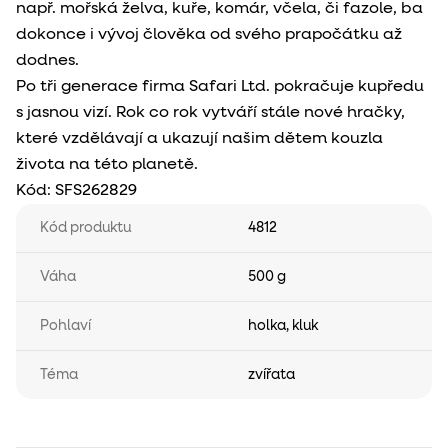
např. mořská želva, kuře, komár, včela, či fazole, ba
dokonce i vývoj člověka od svého prapočátku až
dodnes.
Po tři generace firma Safari Ltd. pokračuje kupředu
s jasnou vizí. Rok co rok vytváří stále nové hračky,
které vzdělávají a ukazují našim dětem kouzla
života na této planetě.
Kód:
SFS262829
Kód produktu
4812
Váha
500 g
Pohlaví
holka
,
kluk
Téma
zvířata