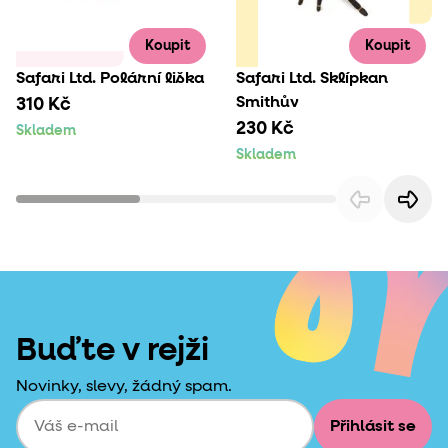
Koupit
Koupit
Safari Ltd. Polární liška
Safari Ltd. Sklípkan
Smithův
310 Kč
230 Kč
Skladem
Skladem
Buďte v rejži
Novinky, slevy, žádný spam.
Přihlásit se