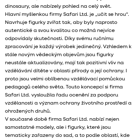
dinosaury, ale nabízely pohled na celý svět.
Hlavní myšlenkou firmy Safari Ltd. je „učit se hrou“.
Navrhuje figurky zvířat tak, aby byly naprosto
autentické a svou kvalitou co možná nejvíce
odpovídaly skutečnosti. Díky svému ručnímu
zpracování je každý výrobek jedinečný. Vzhledem k
stále novým vědeckým objevům jsou figurky
neustále aktualizovány, mají tak pozitivní vliv na
vzdělávání dítěte v oblasti přírody a její ochrany. I
proto jsou velmi oblíbenou vzdělávací pomůckou
pedagogů celého světa. Touto koncepcí si firma
Safari Ltd. vysloužila řadu ocenění za podporu
vzdělanosti a význam ochrany životního prostředí a
ohrožených druhů.
V současné době firma Safari Ltd. nabízí nejen
samostatné modely, ale i figurky, které jsou
tematicky zařazeny do sad, a to podle oblastí, kde