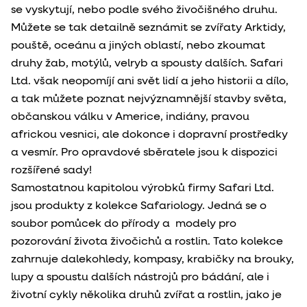
se vyskytují, nebo podle svého živočišného druhu.
Můžete se tak detailně seznámit se zvířaty Arktidy,
pouště, oceánu a jiných oblastí, nebo zkoumat
druhy žab, motýlů, velryb a spousty dalších. Safari
Ltd. však neopomíjí ani svět lidí a jeho historii a dílo,
a tak můžete poznat nejvýznamnější stavby světa,
občanskou válku v Americe, indiány, pravou
africkou vesnici, ale dokonce i dopravní prostředky
a vesmír. Pro opravdové sběratele jsou k dispozici
rozšířené sady!
Samostatnou kapitolou výrobků firmy Safari Ltd.
jsou produkty z kolekce Safariology. Jedná se o
soubor pomůcek do přírody a modely pro
pozorování života živočichů a rostlin. Tato kolekce
zahrnuje dalekohledy, kompasy, krabičky na brouky,
lupy a spoustu dalších nástrojů pro bádání, ale i
životní cykly několika druhů zvířat a rostlin, jako je