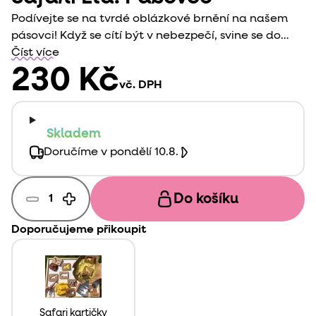
Podívejte se na tvrdé oblázkové brnění na našem
pásovci! Když se cítí být v nebezpečí, svine se do
klubíčka a je chráněn krunýřem z kostěných
Číst více
destiček , které jsou pokryté rohovinou.
230 Kč
vč. DPH
Skladem
Doručíme v pondělí 10.8.
Do košíku
Doporučujeme přikoupit
Safari kartičky