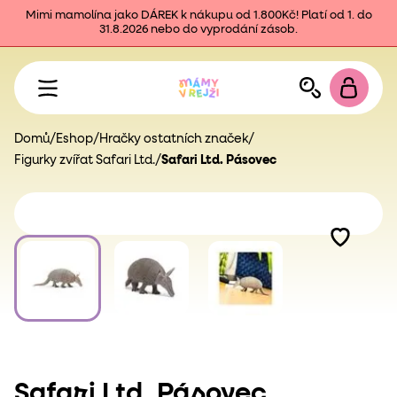
Mimi mamolína jako DÁREK k nákupu od 1.800Kč! Platí od 1. do
31.8.2026 nebo do vyprodání zásob.
Domů
/
Eshop
/
Hračky ostatních značek
/
Figurky zvířat Safari Ltd.
/
Safari Ltd. Pásovec
Safari Ltd. Pásovec