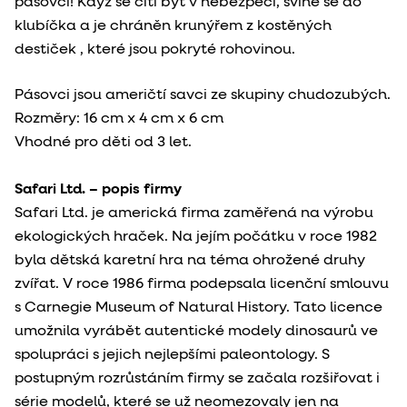
pásovci! Když se cítí být v nebezpečí, svine se do
klubíčka a je chráněn krunýřem z kostěných
destiček , které jsou pokryté rohovinou.
Pásovci jsou američtí savci ze skupiny chudozubých.
Rozměry: 16 cm x 4 cm x 6 cm
Vhodné pro děti od 3 let.
Safari Ltd. – popis firmy
Safari Ltd. je americká firma zaměřená na výrobu
ekologických hraček. Na jejím počátku v roce 1982
byla dětská karetní hra na téma ohrožené druhy
zvířat. V roce 1986 firma podepsala licenční smlouvu
s Carnegie Museum of Natural History. Tato licence
umožnila vyrábět autentické modely dinosaurů ve
spolupráci s jejich nejlepšími paleontology. S
postupným rozrůstáním firmy se začala rozšiřovat i
série modelů, které se už neomezovaly jen na