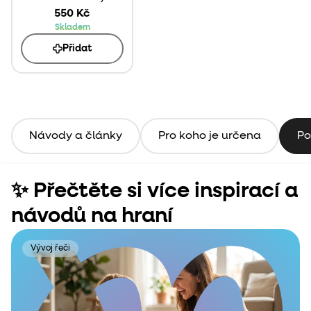
550 Kč
Skladem
Přidat
Návody a články
Pro koho je určena
Po
✨ Přečtěte si více inspirací a
návodů na hraní
Vývoj řeči