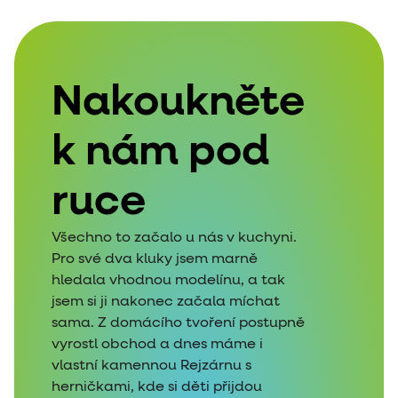
Nakoukněte
k nám pod
ruce
Všechno to začalo u nás v kuchyni.
Pro své dva kluky jsem marně
hledala vhodnou modelínu, a tak
jsem si ji nakonec začala míchat
sama. Z domácího tvoření postupně
vyrostl obchod a dnes máme i
vlastní kamennou Rejzárnu s
herničkami, kde si děti přijdou