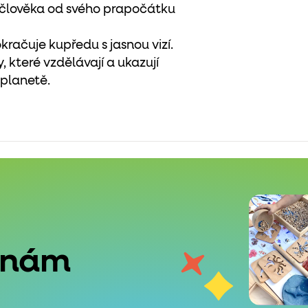
oj člověka od svého prapočátku
kračuje kupředu s jasnou vizí.
, které vzdělávají a ukazují
 planetě.
 nám