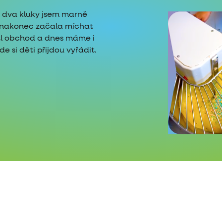
é dva kluky jsem marně
i nakonec začala míchat
tl obchod a dnes máme i
 si děti přijdou vyřádit.