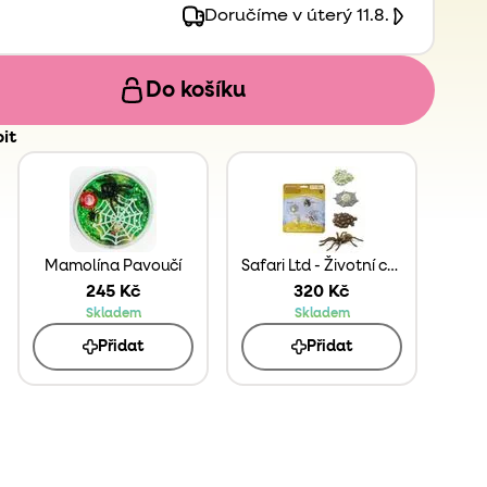
Doručíme v úterý 11.8.
Do košíku
it
Mamolína Pavoučí
Safari Ltd - Životní cyklus - Pavouk
245 Kč
320 Kč
Skladem
Skladem
Přidat
Přidat