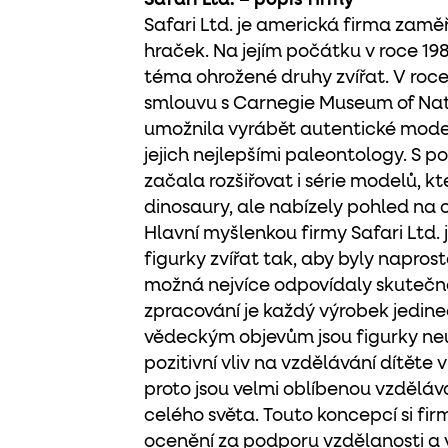
Safari Ltd. – popis firmy
Safari Ltd. je americká firma zam
hraček. Na jejím počátku v roce 198
téma ohrožené druhy zvířat. V roce
smlouvu s Carnegie Museum of Natu
umožnila vyrábět autentické model
jejich nejlepšími paleontology. S 
začala rozšiřovat i série modelů, k
dinosaury, ale nabízely pohled na c
Hlavní myšlenkou firmy Safari Ltd. j
figurky zvířat tak, aby byly napros
možná nejvíce odpovídaly skutečno
zpracování je každý výrobek jedin
vědeckým objevům jsou figurky neu
pozitivní vliv na vzdělávání dítěte v 
proto jsou velmi oblíbenou vzděl
celého světa. Touto koncepcí si firm
ocenění za podporu vzdělanosti a