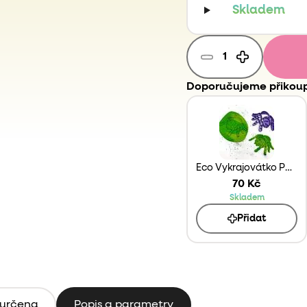
Skladem
Doporučujeme přikoup
Eco Vykrajovátko Pavouk
70 Kč
Skladem
Přidat
 určena
Popis a parametry