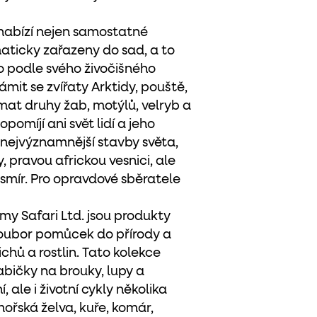
 nabízí nejen samostatné
ematicky zařazeny do sad, a to
bo podle svého živočišného
mit se zvířaty Arktidy, pouště,
mat druhy žab, motýlů, velryb a
pomíjí ani svět lidí a jeho
t nejvýznamnější stavby světa,
 pravou africkou vesnici, ale
smír. Pro opravdové sběratele
y Safari Ltd. jsou produkty
 soubor pomůcek do přírody a
chů a rostlin. Tato kolekce
bičky na brouky, lupy a
 ale i životní cykly několika
 mořská želva, kuře, komár,