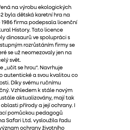
ěřená na výrobu ekologických
2 byla dětská karetní hra na
 1986 firma podepsala licenční
ral History. Tato licence
y dinosaurů ve spolupráci s
postupným rozrůstáním firmy se
teré se už neomezovaly jen na
elý svět.
e „učit se hrou“. Navrhuje
to autentické a svou kvalitou co
sti. Díky svému ručnímu
ečný. Vzhledem k stále novým
stále aktualizovány, mají tak
oblasti přírody a její ochrany. I
ávací pomůckou pedagogů
a Safari Ltd. vysloužila řadu
 význam ochrany životního