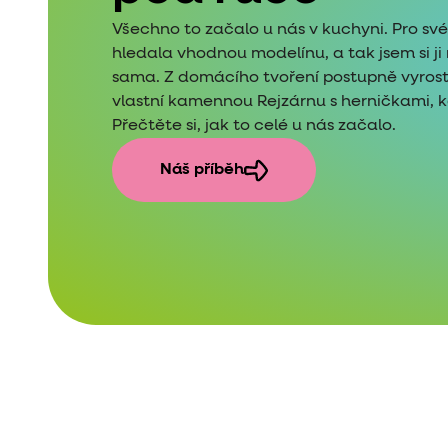
Všechno to začalo u nás v kuchyni. Pro sv
hledala vhodnou modelínu, a tak jsem si j
sama. Z domácího tvoření postupně vyros
vlastní kamennou Rejzárnu s herničkami, kde
Přečtěte si, jak to celé u nás začalo.
Náš příběh