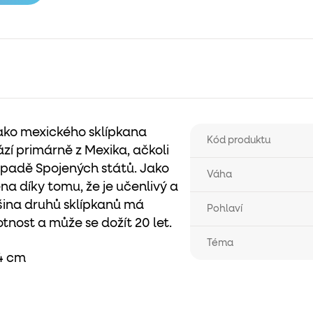
ako mexického sklípkana
Kód produktu
zí primárně z Mexika, ačkoli
ápadě Spojených států. Jako
Váha
a díky tomu, že je učenlivý a
tšina druhů sklípkanů má
Pohlaví
tnost a může se dožít 20 let.
Téma
 4 cm