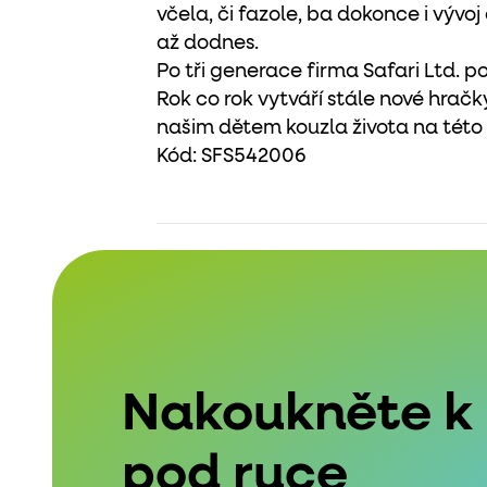
včela, či fazole, ba dokonce i výv
až dodnes.
Po tři generace firma Safari Ltd. po
Rok co rok vytváří stále nové hračky
našim dětem kouzla života na této
Kód:
SFS542006
Nakoukněte k
pod ruce