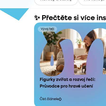
✨ Přečtěte si více in
Vývoj řeči
Figurky zvířat a rozvoj řeči:
Průvodce pro hravé učení
Číst článek