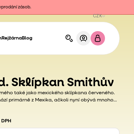
vyprodání zásob.
CZK
h
Rejžárna
Blog
td. Sklípkan Smithův
ámého také jako mexického sklípkana červeného.
ází primárně z Mexika, ačkoli nyní obývá mnoho
 Spojených států. Jako domácí mazlíček je
 tomu, že je učenlivý a relativně neškodný.
Stejně
. DPH
lípkanů má sklípkan Smithův velmi dlouhou
ít 20 let.