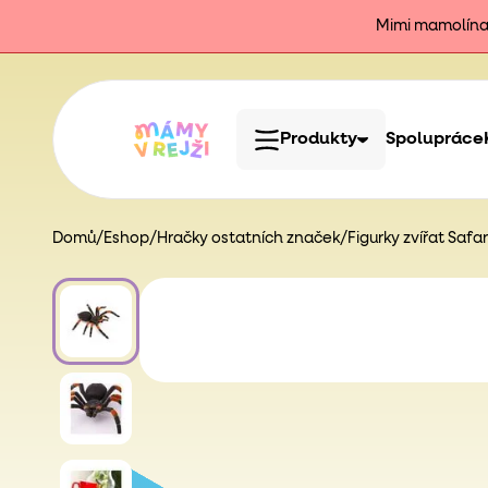
Mimi mamolína j
Produkty
Spolupráce
Domů
/
Eshop
/
Hračky ostatních značek
/
Figurky zvířat Safari