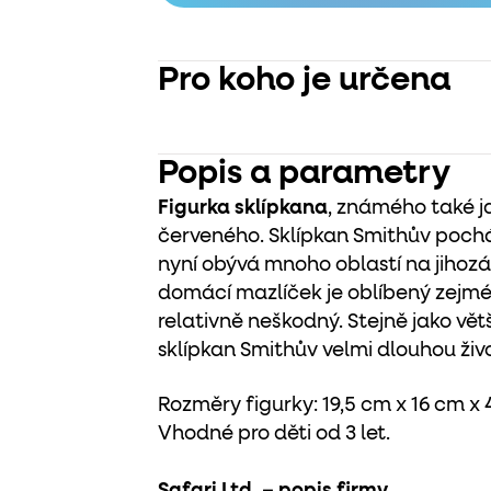
Pro koho je určena
Popis a parametry
Figurka sklípkana
, známého také j
červeného. Sklípkan Smithův pochá
nyní obývá mnoho oblastí na jihoz
domácí mazlíček je oblíbený zejmén
relativně neškodný.
Stejně jako vě
sklípkan Smithův velmi dlouhou živo
Rozměry figurky: 19,5 cm x 16 cm x
Vhodné pro děti od 3 let.