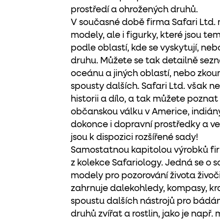
prostředí a ohrožených druhů.
V současné době firma Safari Ltd.
modely, ale i figurky, které jsou t
podle oblastí, kde se vyskytují, ne
druhu. Můžete se tak detailně sezná
oceánu a jiných oblastí, nebo zkou
spousty dalších. Safari Ltd. však neo
historii a dílo, a tak můžete pozna
občanskou válku v Americe, indiány,
dokonce i dopravní prostředky a ve
jsou k dispozici rozšířené sady!
Samostatnou kapitolou výrobků firm
z kolekce Safariology. Jedná se o
modely pro pozorování života živoči
zahrnuje dalekohledy, kompasy, kra
spoustu dalších nástrojů pro bádání,
druhů zvířat a rostlin, jako je např.