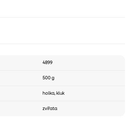
4899
500 g
holka
,
kluk
zvířata