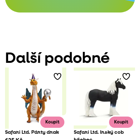
Další podobné
Koupit
Koupit
Safari Ltd. Párty drak
Safari Ltd. Irský cob
hřebec