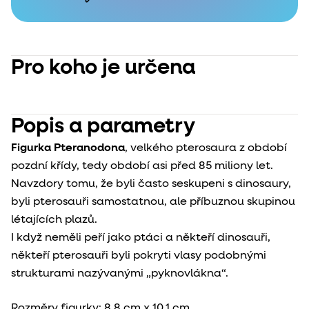
Pro koho je určena
Popis a parametry
Figurka Pteranodona
, velkého pterosaura z období
pozdní křídy, tedy období asi před 85 miliony let.
Navzdory tomu, že byli často seskupeni s dinosaury,
byli pterosauři samostatnou, ale příbuznou skupinou
létajících plazů.
I když neměli peří jako ptáci a někteří dinosauři,
někteří pterosauři byli pokryti vlasy podobnými
strukturami nazývanými „pyknovlákna“.
Rozměry figurky:
8,8 cm x 10,1 cm