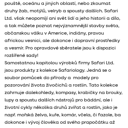
pouště, oceánu a jiných oblastí, nebo zkoumat
druhy žab, motýlů, velryb a spousty dalších. Safari
Ltd. však neopomíjí ani svět lidí a jeho historii a dílo,
a tak můžete poznat nejvýznamnější stavby světa,
občanskou válku v Americe, indiány, pravou
africkou vesnici, ale dokonce i dopravní prostředky
a vesmír. Pro opravdové sběratele jsou k dispozici
rozšířené sady!
Samostatnou kapitolou výrobků firmy Safari Ltd.
jsou produkty z kolekce Safariology. Jedná se o
soubor pomůcek do přírody a modely pro
pozorování života živočichů a rostlin. Tato kolekce
zahrnuje dalekohledy, kompasy, krabičky na brouky,
lupy a spoustu dalších nástrojů pro bádání, ale i
životní cykly několika druhů zvířat a rostlin, jako je
např. mořská želva, kuře, komár, včela, či fazole, ba
dokonce i vývoj člověka od svého prapočátku až