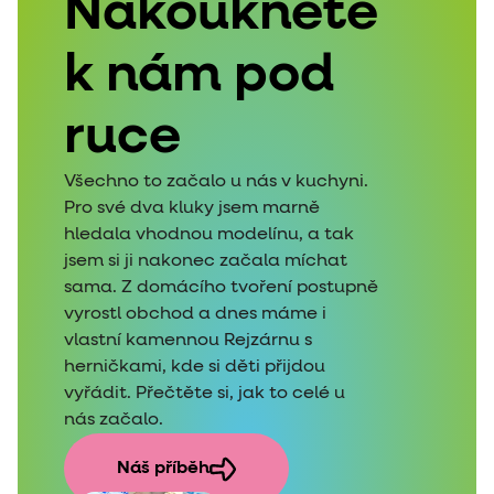
Nakoukněte
k nám pod
ruce
Všechno to začalo u nás v kuchyni.
Pro své dva kluky jsem marně
hledala vhodnou modelínu, a tak
jsem si ji nakonec začala míchat
sama. Z domácího tvoření postupně
vyrostl obchod a dnes máme i
vlastní kamennou Rejzárnu s
herničkami, kde si děti přijdou
vyřádit. Přečtěte si, jak to celé u
nás začalo.
Náš příběh