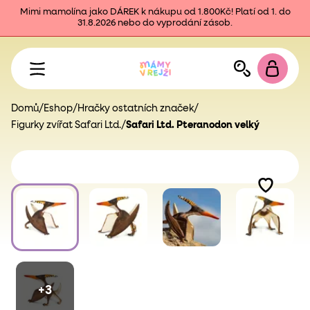
Mimi mamolína jako DÁREK k nákupu od 1.800Kč! Platí od 1. do
31.8.2026 nebo do vyprodání zásob.
Domů
/
Eshop
/
Hračky ostatních značek
/
Figurky zvířat Safari Ltd.
/
Safari Ltd. Pteranodon velký
+3