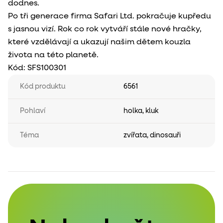
dodnes.
Po tři generace firma Safari Ltd. pokračuje kupředu
s jasnou vizí. Rok co rok vytváří stále nové hračky,
které vzdělávají a ukazují našim dětem kouzla
života na této planetě.
Kód:
SFS100301
Kód produktu
6561
Pohlaví
holka
,
kluk
Téma
zvířata
,
dinosauři