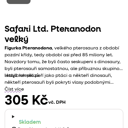
Safari Ltd. Pteranodon
velký
Figurka Pteranodona
, velkého pterosaura z období
pozdní křídy, tedy období asi před 85 miliony let.
Navzdory tomu, že byli často seskupeni s dinosaury,
byli pterosauři samostatnou, ale příbuznou skupinou
létajících plazů.
I když neměli peří jako ptáci a někteří dinosauři,
někteří pterosauři byli pokryti vlasy podobnými
strukturami nazývanými „pyknovlákna“.
Číst více
305 Kč
vč. DPH
Skladem