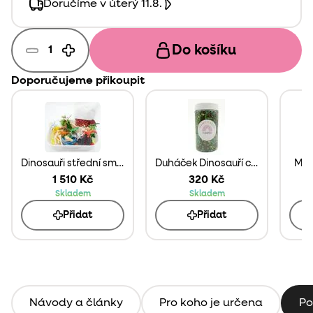
Doručíme v úterý 11.8.
Do košíku
Doporučujeme přikoupit
Dinosauři střední smyslobox
Duháček Dinosauří cizrna
Mam
1 510 Kč
320 Kč
Skladem
Skladem
Přidat
Přidat
Návody a články
Pro koho je určena
Po