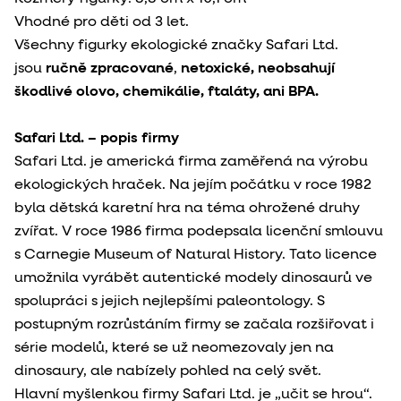
Vhodné pro děti od 3 let.
Všechny figurky ekologické značky Safari Ltd.
jsou
ručně zpracované
,
netoxické, neobsahují
škodlivé olovo, chemikálie, ftaláty, ani BPA.
Safari Ltd. – popis firmy
Safari Ltd. je americká firma zaměřená na výrobu
ekologických hraček. Na jejím počátku v roce 1982
byla dětská karetní hra na téma ohrožené druhy
zvířat. V roce 1986 firma podepsala licenční smlouvu
s Carnegie Museum of Natural History. Tato licence
umožnila vyrábět autentické modely dinosaurů ve
spolupráci s jejich nejlepšími paleontology. S
postupným rozrůstáním firmy se začala rozšiřovat i
série modelů, které se už neomezovaly jen na
dinosaury, ale nabízely pohled na celý svět.
Hlavní myšlenkou firmy Safari Ltd. je „učit se hrou“.