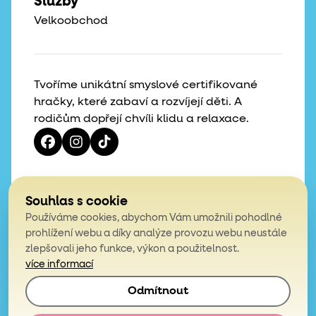
Služby
Velkoobchod
Tvoříme unikátní smyslové certifikované
hračky, které zabaví a rozvíjejí děti. A
rodičům dopřejí chvíli klidu a relaxace.
Vaše hvězdičky, naše motivace
Souhlas s cookie
Používáme cookies, abychom Vám umožnili pohodlné
4,9
prohlížení webu a díky analýze provozu webu neustále
zlepšovali jeho funkce, výkon a použitelnost.
z celkem 200 hodnocení
více informací
Odmítnout
© 2026, Mámy v rejži. Všechna práva vyhrazena.
Obchodní podmínky