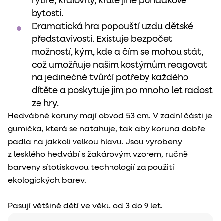
rytíře, královny, krále jiné pohádkové
bytosti.
Dramatická hra popouští uzdu dětské
představivosti. Existuje bezpočet
možností, kým, kde a čím se mohou stát,
což umožňuje našim kostýmům reagovat
na jedinečné tvůrčí potřeby každého
dítěte a poskytuje jim po mnoho let radost
ze hry.
Hedvábné koruny mají obvod 53 cm. V zadní části je
gumička, která se natahuje, tak aby koruna dobře
padla na jakkoli velkou hlavu. Jsou vyrobeny
z lesklého hedvábí s žakárovým vzorem, ručně
barveny sítotiskovou technologií za použití
ekologických barev.
Pasují většině dětí ve věku od 3 do 9 let.