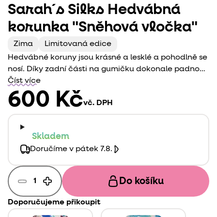
Sarah´s Silks Hedvábná
korunka "Sněhová vločka"
Zima
Limitovaná edice
Hedvábné koruny jsou krásné a lesklé a pohodlně se
nosí. Díky zadní části na gumičku dokonale padnou
na jakkoli velkou hlavu. Jsou ručně barvené
Číst více
na lesklé hedvábí se žakárovým vzorem ve všech
600 Kč
vč. DPH
oblíbených barvách. Děti je rády využijí při svých
každodenních hrách s převleky plných fantazie.
Dokonale se hodí také k oslavám narozenin a jiným
Skladem
slavnostem.
Doručíme v pátek 7.8.
Do košíku
Doporučujeme přikoupit