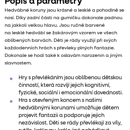
Popis a parametry
Hedvábné koruny jsou krásné a lesklé a pohodlně se
nosí. Díky zadní části na gumičku dokonale padnou
na jakkoli velkou hlavu. Jsou ručně barvené
na lesklé hedvábí se žakárovým vzorem ve všech
oblíbených barvách. Děti je rády využijí při svých
každodenních hrách s převleky plných fantazie.
Dokonale se hodí také k oslavám narozenin a jiným
slavnostem.
Hry s převlékáním jsou oblíbenou dětskou
činností, která rozvíjí jejich kognitivní,
fyzické, sociální i emocionální dovednosti.
Hra s otevřeným koncem s našimi
hedvábnými korunami umožňuje dětem
projevit fantazii a podporuje jejich
nezávislost. Děti se rády převlékají za víly,