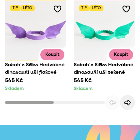
TIP
LÉTO
TIP
LÉTO
Koupit
Koupit
Sarah´s Silks Hedvábné
Sarah´s Silks Hedvábné
dinosauří uši fialové
dinosauří uši zelené
545 Kč
545 Kč
Skladem
Skladem