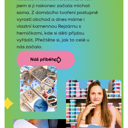
jsem si ji nakonec začala míchat
sama. Z domácího tvoření postupně
vyrostl obchod a dnes máme i
vlastní kamennou Rejzárnu s
herničkami, kde si děti přijdou
vyřádit. Přečtěte si, jak to celé u
nás začalo.
Náš příběh