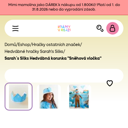
Mimi mamolína jako DÁREK k nákupu od 1.800Kč! Platí od 1. do
31.8.2026 nebo do vyprodání zásob.
Domů
/
Eshop
/
Hračky ostatních značek
/
Hedvábné hračky Sarah's Silks
/
Sarah´s Silks Hedvábná korunka "Sněhová vločka"