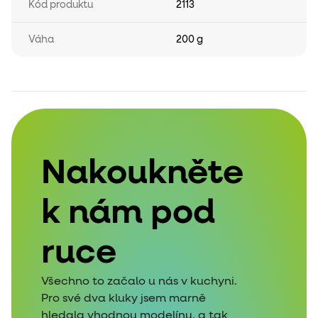
Kód produktu
2113
Váha
200 g
Nakoukněte
k nám pod
ruce
Všechno to začalo u nás v kuchyni.
Pro své dva kluky jsem marně
hledala vhodnou modelínu, a tak