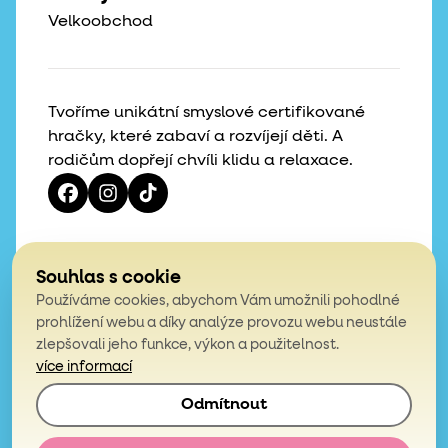
Velkoobchod
Tvoříme unikátní smyslové certifikované
hračky, které zabaví a rozvíjejí děti. A
rodičům dopřejí chvíli klidu a relaxace.
Vaše hvězdičky, naše motivace
Souhlas s cookie
Používáme cookies, abychom Vám umožnili pohodlné
4,9
prohlížení webu a díky analýze provozu webu neustále
zlepšovali jeho funkce, výkon a použitelnost.
z celkem 200 hodnocení
více informací
Odmítnout
© 2026, Mámy v rejži. Všechna práva vyhrazena.
Obchodní podmínky