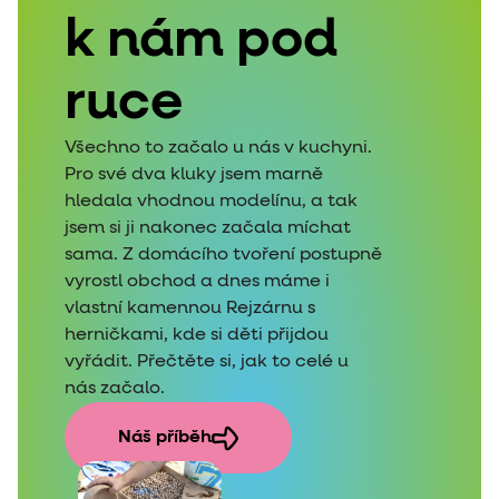
k nám pod
ruce
Všechno to začalo u nás v kuchyni.
Pro své dva kluky jsem marně
hledala vhodnou modelínu, a tak
jsem si ji nakonec začala míchat
sama. Z domácího tvoření postupně
vyrostl obchod a dnes máme i
vlastní kamennou Rejzárnu s
herničkami, kde si děti přijdou
vyřádit. Přečtěte si, jak to celé u
nás začalo.
Náš příběh