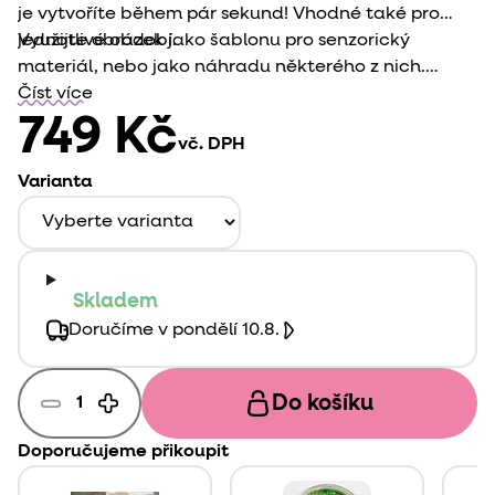
je vytvoříte během pár sekund! Vhodné také pro
jednotlivé období.
Využijte obrázek jako šablonu pro senzorický
materiál, nebo jako náhradu některého z nich.
Fantazii se meze nekladou, a tak může být každá
Číst více
hra jiná!
749 Kč
vč. DPH
Varianta
Skladem
Doručíme v pondělí 10.8.
Do košíku
Doporučujeme přikoupit