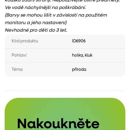
kousku zadní strany. Nepoužívejte ostré předměty.
Ve vodě náchylnější na poškrábání.
(Barvy se mohou lišit v závislosti na použitém
monitoru a jeho nastavení)
Nevhodné pro děti do 3 let.
Kód produktu
ID6906
Pohlaví
holka
,
kluk
Téma
příroda
Nakoukněte