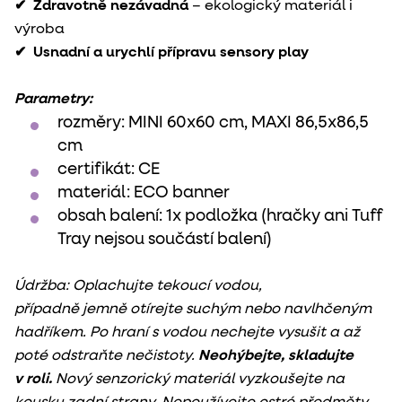
✔
Zdravotně nezávadná
– ekologický materiál i
výroba
✔
Usnadní a urychlí přípravu sensory play
Parametry:
rozměry:
MINI 60x60 cm, MAXI 86,5x86,5
cm
certifikát:
CE
materiál:
ECO banner
obsah balení:
1x podložka (hračky ani Tuff
Tray nejsou součástí balení)
Údržba: Oplachujte tekoucí vodou,
případně
jemně
otírejte suchým nebo navlhčeným
hadříkem. Po hraní s vodou nechejte vysušit a až
poté odstraňte nečistoty.
Neohýbejte, skladujte
v roli.
Nový senzorický materiál vyzkoušejte na