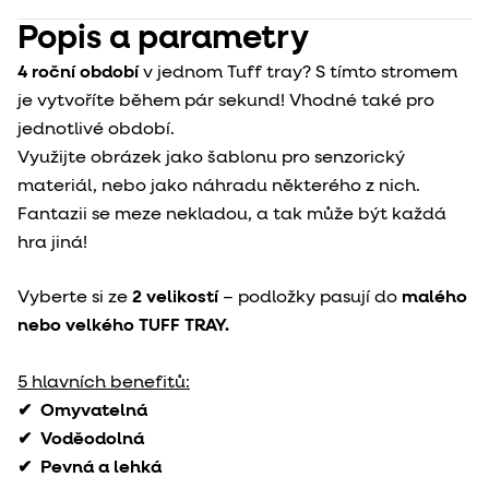
Popis a parametry
4 roční období
v jednom Tuff tray? S tímto stromem
je vytvoříte během pár sekund! Vhodné také pro
jednotlivé období.
Využijte obrázek jako šablonu pro senzorický
materiál, nebo jako náhradu některého z nich.
Fantazii se meze nekladou, a tak může být každá
hra jiná!
Vyberte si ze
2 velikostí
– podložky pasují do
malého
nebo velkého TUFF TRAY.
5 hlavních benefitů:
✔
Omyvatelná
✔
Voděodolná
✔
Pevná a lehká