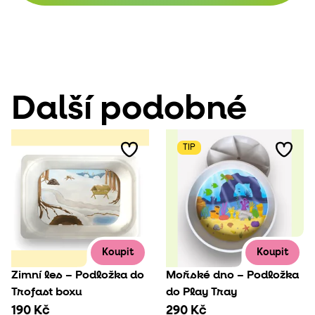
Další podobné
TIP
Koupit
Koupit
Zimní les – Podložka do
Mořské dno – Podložka
Trofast boxu
do Play Tray
190 Kč
290 Kč