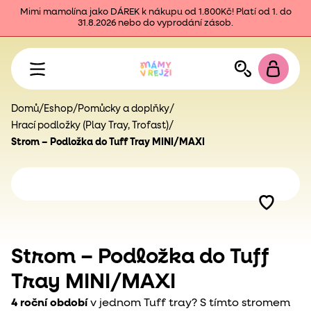
Mimi mamolína jako DÁREK k nákupu od 1.800Kč! Platí od 1. do
31.8.2026 nebo do vyprodání zásob.
Domů
/
Eshop
/
Pomůcky a doplňky
/
Hrací podložky (Play Tray, Trofast)
/
Strom – Podložka do Tuff Tray MINI/MAXI
Strom – Podložka do Tuff
Tray MINI/MAXI
4 roční období
v jednom Tuff tray? S tímto stromem