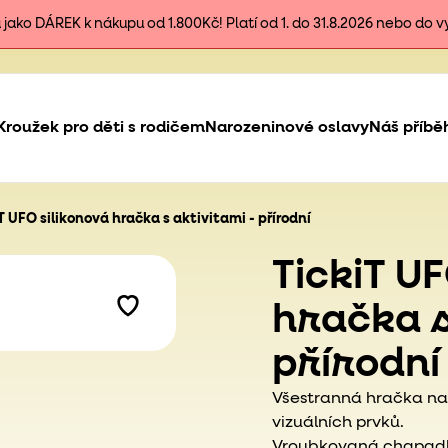
ako DÁREK k nákupu od 1.800Kč! Platí od 1. do 31.8.2026 nebo do 
Kroužek pro děti s rodičem
Narozeninové oslavy
Náš příbě
T UFO silikonová hračka s aktivitami - přírodní
TickiT U
hračka s
přírodní
Všestranná hračka na
vizuálních prvků.
Vroubkovaná chapadla