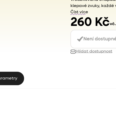
klepavé zvuky, každé v 
Číst více
260 Kč
vč
Není dostupn
Hlídat dostupnost
arametry