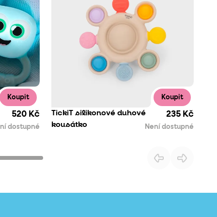
Koupit
Koupit
TickiT silikonové duhové
520 Kč
235 Kč
kousátko
ní dostupné
Není dostupné