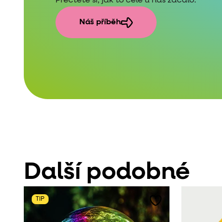
Přečtěte si, jak to celé u nás začalo.
Náš příběh
Další podobné
TIP