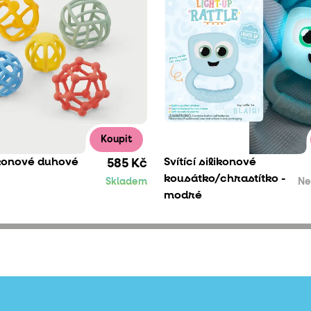
Koupit
ikonové duhové
Svítící silikonové
585 Kč
kousátko/chrastítko -
Skladem
Ne
modré