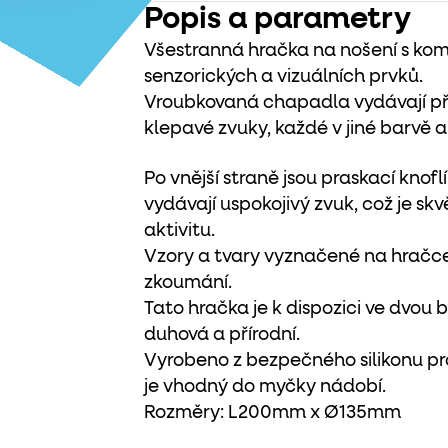
Popis a parametry
Všestranná hračka na nošení s ko
senzorických a vizuálních prvků.
Vroubkovaná chapadla vydávají př
klepavé zvuky, každé v jiné barvě a 
Po vnější straně jsou praskací knofl
vydávají uspokojivý zvuk, což je skvě
aktivitu.
Vzory a tvary vyznačené na hračc
zkoumání.
Tato hračka je k dispozici ve dvou
duhová a přírodní.
Vyrobeno z bezpečného silikonu pro 
je vhodný do myčky nádobí.
Rozměry: L200mm x Ø135mm