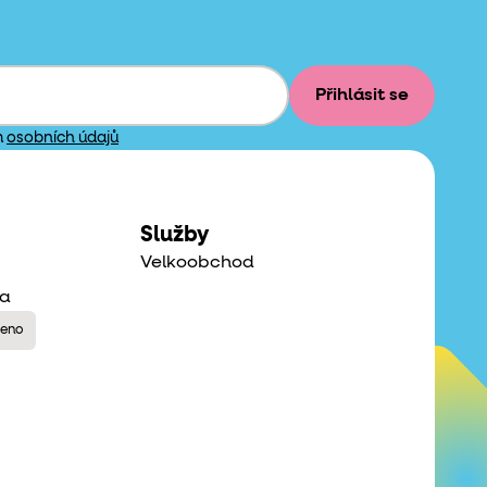
Přihlásit se
m
osobních údajů
Služby
Velkoobchod
na
řeno