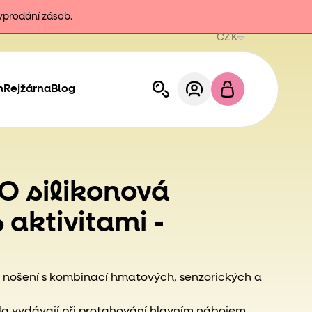
vyprodání zásob.
CZK
h
Rejžárna
Blog
FO silikonová
 aktivitami -
 nošení s kombinací hmatových, senzorických a
 vydávají při protahování hlavním nábojem