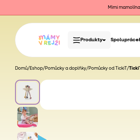
Mimi mamolína j
Produkty
Spolupráce
Domů
/
Eshop
/
Pomůcky a doplňky
/
Pomůcky od TickiT
/
Ticki