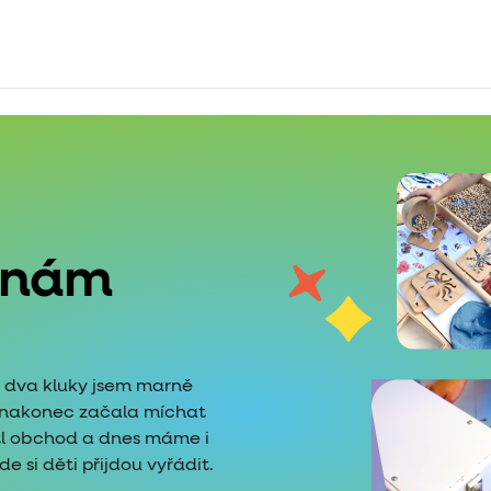
 nám
é dva kluky jsem marně
i nakonec začala míchat
tl obchod a dnes máme i
 si děti přijdou vyřádit.