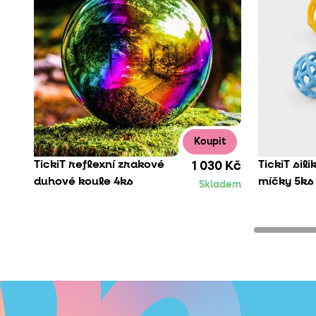
Koupit
TickiT reflexní zrakové
TickiT sil
1 030 Kč
duhové koule 4ks
míčky 5ks
Skladem