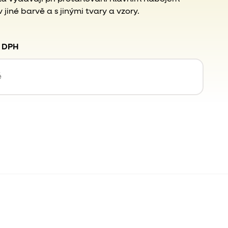
jiné barvě a s jinými tvary a vzory.
. DPH
é