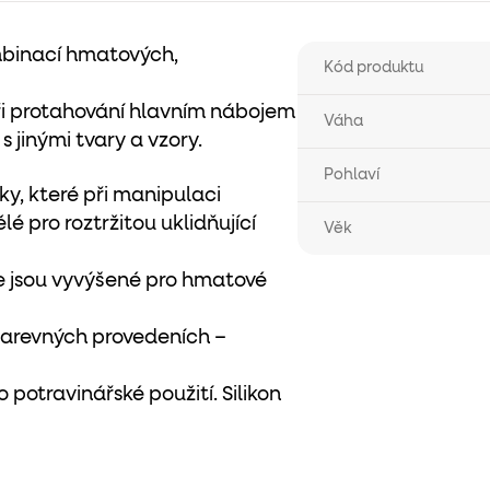
mbinací hmatových,
Kód produktu
i protahování hlavním nábojem
Váha
s jinými tvary a vzory.
Pohlaví
íky, které při manipulaci
lé pro roztržitou uklidňující
Věk
e jsou vyvýšené pro hmatové
 barevných provedeních –
potravinářské použití. Silikon