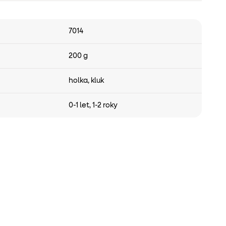
7014
200 g
holka
,
kluk
0-1 let
,
1-2 roky