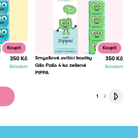
Koupit
Koupit
Smyslové svítící kostky
350 Kč
350 Kč
Glo Pals 4 ks zelené
Skladem
Skladem
PIPPA
1
2