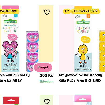
TOVANÁ EDICE
TIP
LIMITOVANÁ EDICE
Koupit
é svítící kostky
Smyslové svítící kostky
350 Kč
ls 4 ks ABBY
Glo Pals 4 ks BIG BIRD
Skladem