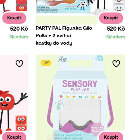
Koupit
Koupit
PARTY PAL Figurka Glo
520 Kč
520 Kč
Pals + 2 svítící
Skladem
Skladem
kostky do vody
TIP
Koupit
Koupit