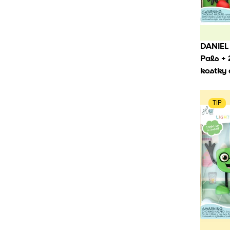
DANIEL
Pals + 2
kostky
TIP