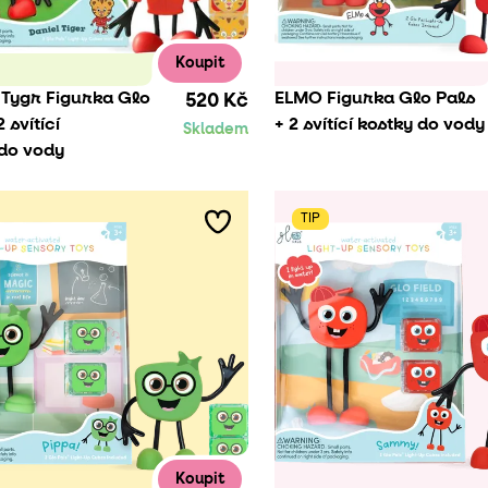
Koupit
 Tygr Figurka Glo
ELMO Figurka Glo Pals
520 Kč
 svítící
+ 2 svítící kostky do vody
Skladem
 do vody
TIP
Koupit