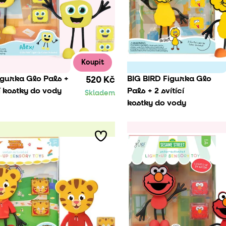
Koupit
igurka Glo Pals +
BIG BIRD Figurka Glo
520 Kč
cí kostky do vody
Pals + 2 svítící
Skladem
kostky do vody