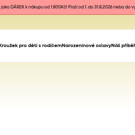
ako DÁREK k nákupu od 1.800Kč! Platí od 1. do 31.8.2026 nebo do 
Kroužek pro děti s rodičem
Narozeninové oslavy
Náš příbě