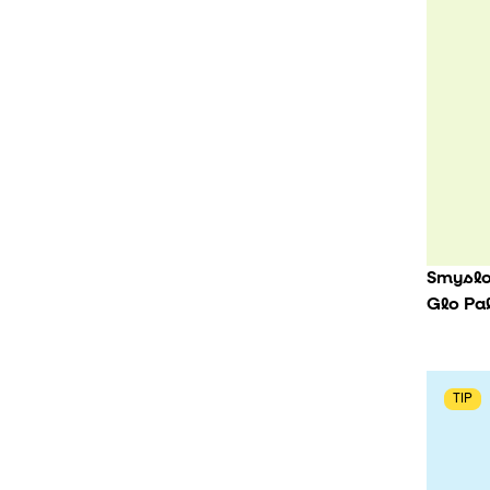
Smyslov
Glo Pa
TIP