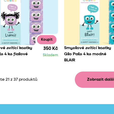
Koupit
é svítící kostky
Smyslové svítící kostky
350 Kč
s 4 ks fialové
Glo Pals 4 ks modré
Skladem
BLAIR
jste 21 z 37 produktů
Zobrazit další