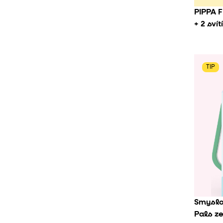
PIPPA 
+ 2 sví
TIP
Smyslo
Pals z