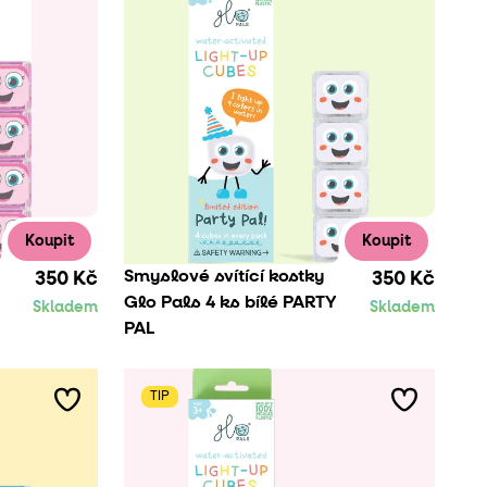
Koupit
Koupit
Smyslové svítící kostky
350 Kč
350 Kč
Glo Pals 4 ks bílé PARTY
Skladem
Skladem
PAL
TIP