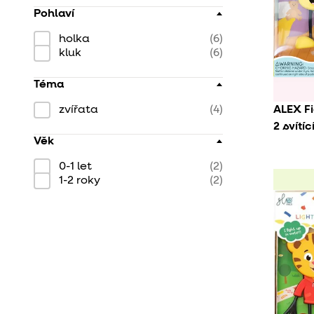
Pohlaví
holka
(6)
kluk
(6)
Téma
zvířata
(4)
ALEX F
2 svítí
Věk
0-1 let
(2)
1-2 roky
(2)