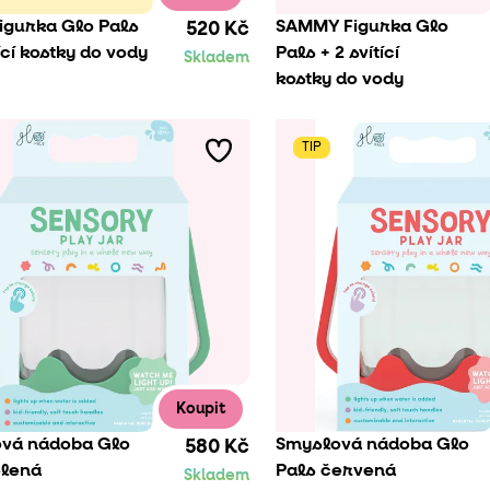
Figurka Glo Pals
SAMMY Figurka Glo
520 Kč
tící kostky do vody
Pals + 2 svítící
Skladem
kostky do vody
TIP
Koupit
vá nádoba Glo
Smyslová nádoba Glo
580 Kč
elená
Pals červená
Skladem