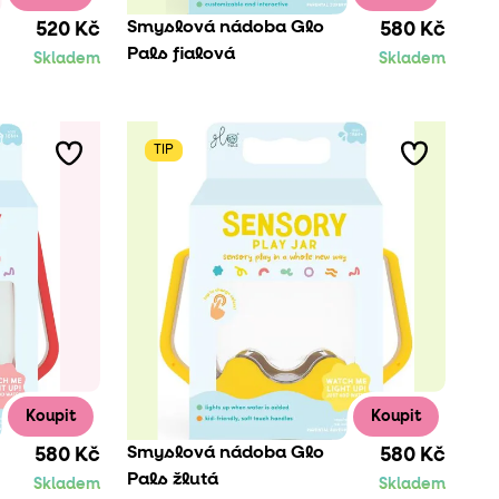
Smyslová nádoba Glo
520 Kč
580 Kč
Pals fialová
Skladem
Skladem
TIP
Koupit
Koupit
Smyslová nádoba Glo
580 Kč
580 Kč
Pals žlutá
Skladem
Skladem