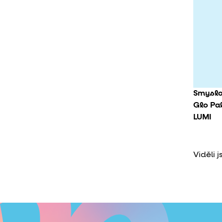
Smyslov
Glo Pal
LUMI
Viděli 