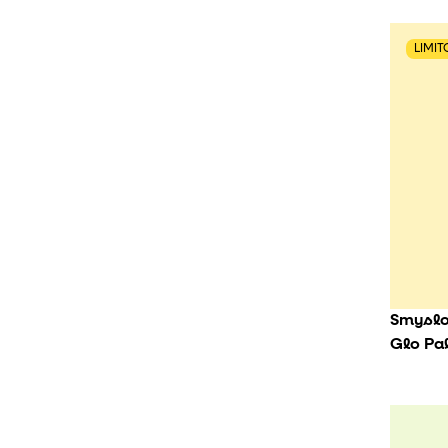
LIMI
Smyslov
Glo Pa