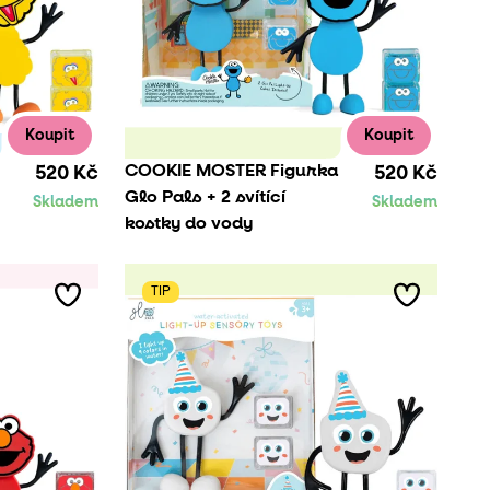
Koupit
Koupit
COOKIE MOSTER Figurka
520 Kč
520 Kč
Glo Pals + 2 svítící
Skladem
Skladem
kostky do vody
TIP