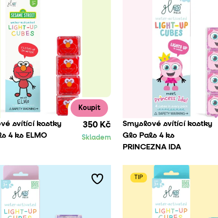
Koupit
é svítící kostky
Smyslové svítící kostky
350 Kč
ls 4 ks ELMO
Glo Pals 4 ks
Skladem
PRINCEZNA IDA
TIP