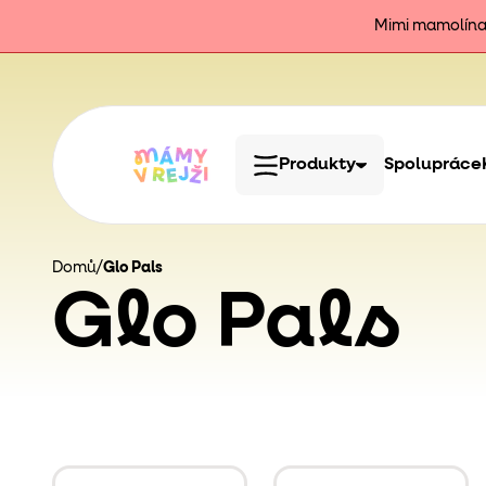
Mimi mamolína j
Produkty
Spolupráce
Domů
/
Glo Pals
Glo Pals