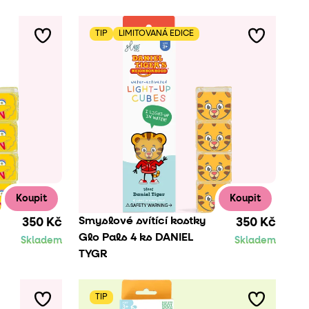
TIP
LIMITOVANÁ EDICE
Koupit
Koupit
Smyslové svítící kostky
350 Kč
350 Kč
Glo Pals 4 ks DANIEL
Skladem
Skladem
TYGR
TIP