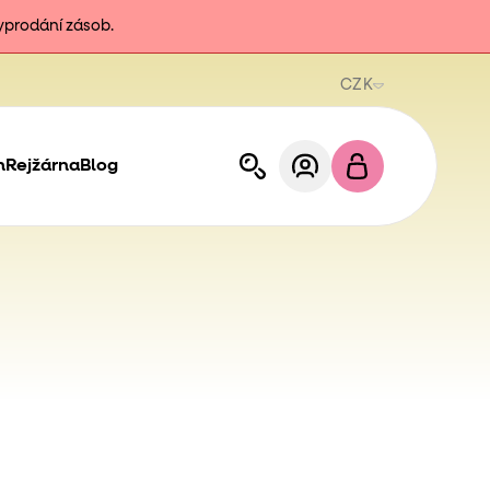
vyprodání zásob.
CZK
h
Rejžárna
Blog