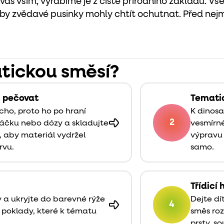
vás vším, vyrábíme je z čistě přírodního základu. Vš
by zvědavé pusinky mohly chtít ochutnat. Před nejme
atickou směsí?
 pečovat
Temati
cho, proto ho po hraní
K dinosa
2
áčku nebo dózy a skladujte
vesmírné
, aby materiál vydržel
výpravu 
rvu.
samo.
Třídicí 
 a ukryjte do barevné rýže
Dejte dí
4
é poklady, které k tématu
směs roz
prsty, so