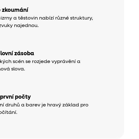
é zkoumání
cizrny a těstovin nabízí různé struktury,
i zvuky najednou.
slovní zásoba
kých scén se rozjede vyprávění a
nová slova.
 první počty
í druhů a barev je hravý základ pro
očítání.