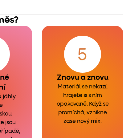
měs?
čné
Znovu a znovu
ní
Materiál se nekazí,
hrajete si s ním
a jáhly
opakovaně. Když se
e
promíchá, vznikne
řskou
zase nový mix.
e jsou
případě,