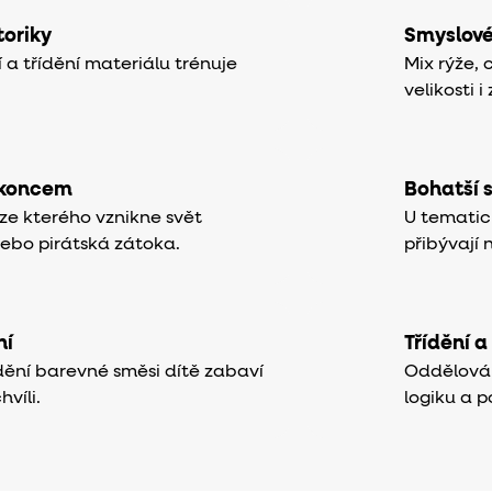
oriky
Smyslov
 a třídění materiálu trénuje
Mix rýže, 
velikosti 
 koncem
Bohatší 
 ze kterého vznikne svět
U tematic
nebo pirátská zátoka.
přibývají 
ní
Třídění a
dění barevné směsi dítě zabaví
Oddělován
hvíli.
logiku a p