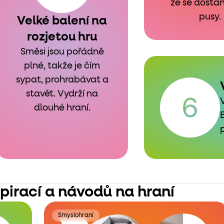
že se dosta
pusy.
Velké balení na
rozjetou hru
Směsi jsou pořádně
plné, takže je čím
sypat, prohrabávat a
stavět. Vydrží na
dlouhé hraní.
spirací a návodů na hraní
Smyslohraní