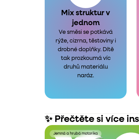
Mix struktur v
jednom
Ve směsi se potkává
rýže, cizrna, těstoviny i
drobné doplňky. Dítě
tak prozkoumá víc
druhů materiálu
naráz.
✨ Přečtěte si více in
Jemná a hrubá motorika