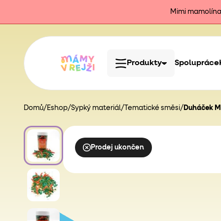
Mimi mamolína j
Produkty
Spolupráce
Domů
/
Eshop
/
Sypký materiál
/
Tematické směsi
/
Duháček M
Prodej ukončen