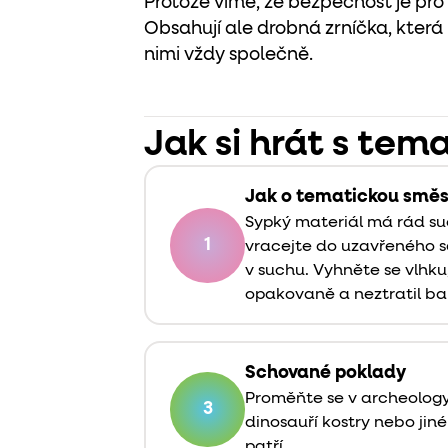
Protože víme, že bezpečnost je pro 
Obsahují ale drobná zrníčka, která 
nimi vždy společně.
Jak si hrát s tem
Jak o tematickou směs
Sypký materiál má rád su
1
vracejte do uzavřeného s
v suchu. Vyhněte se vlhku
opakovaně a neztratil ba
Schované poklady
Proměňte se v archeology
3
dinosauří kostry nebo jin
patří.