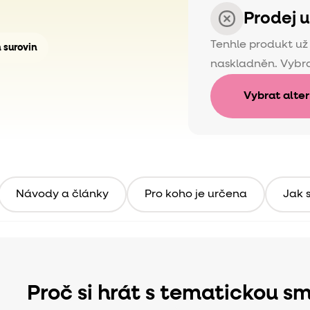
Prodej 
Tenhle produkt u
h surovin
naskladněn. Vybra
Vybrat alte
Návody a články
Pro koho je určena
Jak s
Proč si hrát s tematickou sm