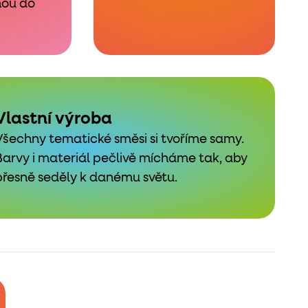
nou do
Vlastní výroba
Všechny tematické směsi si tvoříme samy.
Barvy i materiál pečlivě mícháme tak, aby
přesně seděly k danému světu.