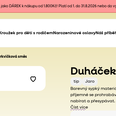
ako DÁREK k nákupu od 1.800Kč! Platí od 1. do 31.8.2026 nebo do 
Kroužek pro děti s rodičem
Narozeninové oslavy
Náš příbě
rkvičková směs
Duháček
tip
Jaro
Barevný sypký materiá
příjemné se prohrabáv
nabírat a přesypávat. 
dokonce i dospělé.
Číst více