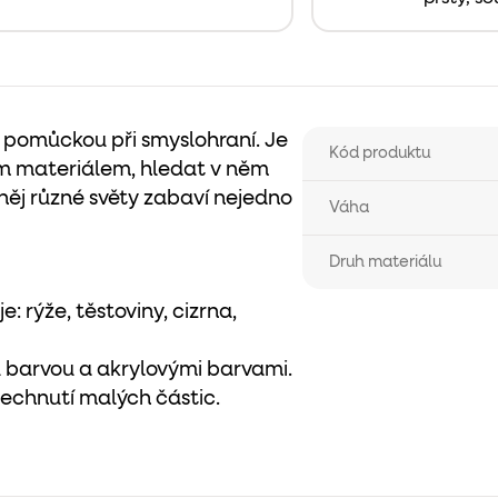
 pomůckou při smyslohraní. Je
Kód produktu
m materiálem, hledat v něm
z něj různé světy zabaví nejedno
Váha
Druh materiálu
: rýže, těstoviny, cizrna,
u barvou a akrylovými barvami.
vdechnutí malých částic.