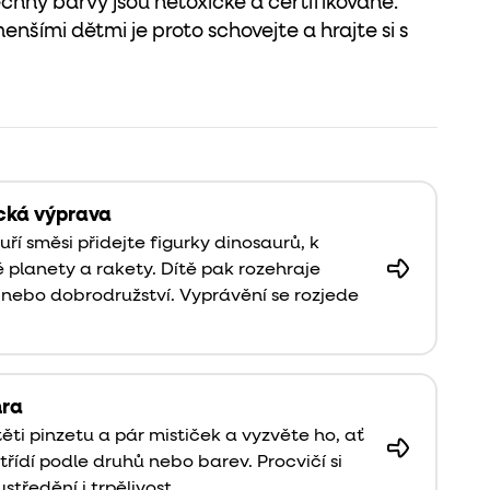
echny barvy jsou netoxické a certifikované.
nšími dětmi je proto schovejte a hrajte si s
cká výprava
uří směsi přidejte figurky dinosaurů, k
 planety a rakety. Dítě pak rozehraje
nebo dobrodružství. Vyprávění se rozjede
hra
těti pinzetu a pár mističek a vyzvěte ho, ať
třídí podle druhů nebo barev. Procvičí si
ustředění i trpělivost.