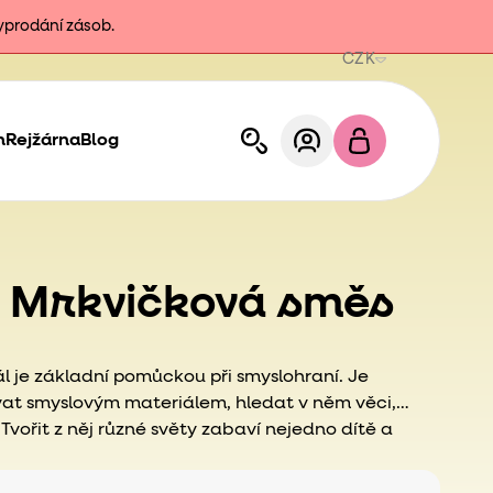
vyprodání zásob.
CZK
h
Rejžárna
Blog
 Mrkvičková směs
l je základní pomůckou při smyslohraní. Je
at smyslovým materiálem, hledat v něm věci,
Tvořit z něj různé světy zabaví nejedno dítě a