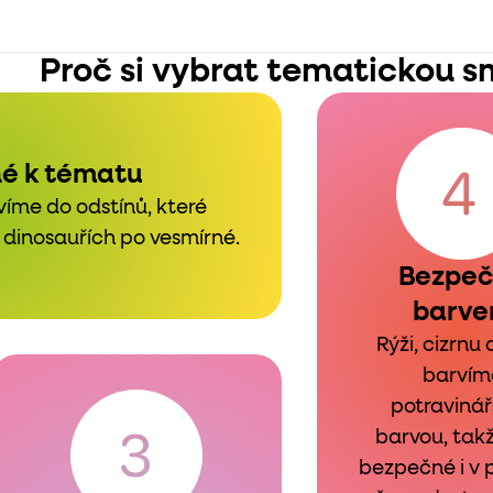
Proč si vybrat tematickou s
né k tématu
íme do odstínů, které
 dinosauřích po vesmírné.
Bezpe
barve
Rýži, cizrnu 
barvím
potraviná
barvou, takž
bezpečné i v 