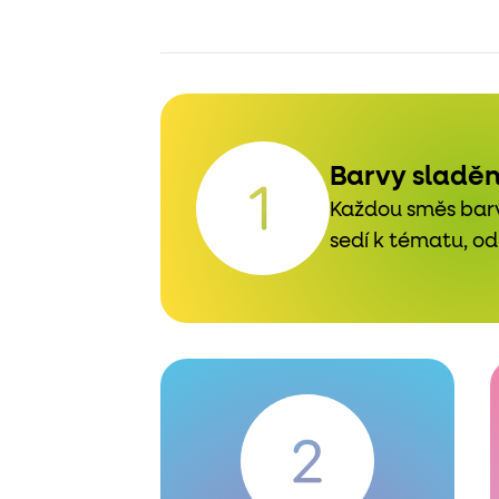
Barvy sladě
Každou směs barv
sedí k tématu, od