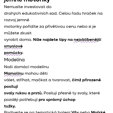
Nemusíte investovat do

drahých edukativních sad. Celou řadu hraček na 
rozvoj jemné

motoriky pořídíte za přívětivou cenu nebo si je 
můžete zkusit

vyrobit doma. 
Níže najdete tipy na
nejoblíbenější 
smyslové

pomůcky.
Modelína
Mamolínu
 mohou děti

válet, stříhat, mačkat a tvarovat, 
čímž přirozeně 
posilují

svaly rukou a prstů.
 Posilují přesně ty svaly, které

později potřebují 
pro správný úchop

tužky.
Podívejte se na tematická balení
Víly
nebo
Mořské