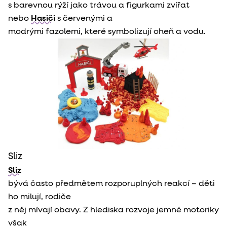
s barevnou rýží jako trávou a figurkami zvířat 
nebo 
Hasiči
 s červenými a

modrými fazolemi, které symbolizují oheň a vodu.
Sliz
Sliz
bývá často předmětem rozporuplných reakcí – děti 
ho milují, rodiče

z něj mívají obavy. Z hlediska rozvoje jemné motoriky 