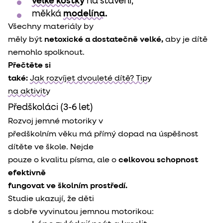
velké kostky
na stavění,
měkká
modelína.
Všechny materiály by

měly být 
netoxické a dostatečně velké,
 aby je dítě

nemohlo spolknout.
Přečtěte si

také: 
Jak rozvíjet dvouleté dítě? Tipy

na aktivity
Předškoláci (3-6 let)
Rozvoj jemné motoriky v

předškolním věku má přímý dopad na úspěšnost 
dítěte ve škole. Nejde

pouze o kvalitu písma, ale o 
celkovou schopnost 
efektivně

fungovat ve školním prostředí.
Studie ukazují, že děti

s dobře vyvinutou jemnou motorikou: