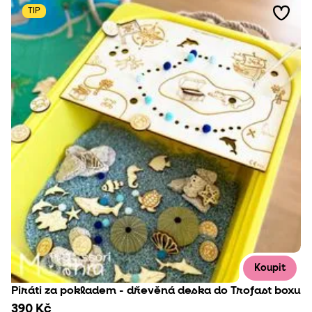
TIP
Koupit
Piráti za pokladem - dřevěná deska do Trofast boxu
390 Kč