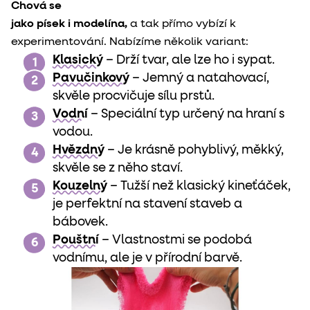
Chová se

jako písek i modelína,
 a tak přímo vybízí k

experimentování. Nabízíme několik variant:
Klasický
– Drží tvar, ale lze ho i sypat.
Pavučinkový
– Jemný a natahovací,
skvěle procvičuje sílu prstů.
Vodní
– Speciální typ určený na hraní s
vodou.
Hvězdný
– Je krásně pohyblivý, měkký,
skvěle se z něho staví.
Kouzelný
– T
užší než klasický kineťáček,
je perfektní na stavení staveb a
bábovek.
Pouštní
– Vlastnostmi se podobá
vodnímu, ale je v přírodní barvě.