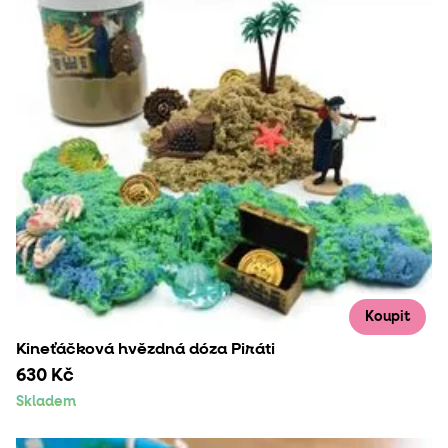
Koupit
Kineťáčková hvězdná dóza Piráti
630 Kč
Skladem