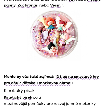
panny
,
Záchranáři
nebo
Vesmír.
Mohlo by vás také zajímat:
12 tipů na smyslové hry
pro děti s dětskou mozkovou obrnou
Kinetický písek
Kinetický písek
 patří

mezi novější pomůcky pro rozvoj jemné motoriky. 