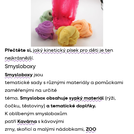
Přečtěte si,
jaký kinetický písek pro děti je ten
nejkrásnější.
Smysloboxy
Smysloboxy
 jsou

tematické sady s různými materiály a pomůckami 
zaměřenými na určité

téma. 
Smyslobox obsahuje
sypký materiál
 (rýži,

čočku, těstoviny) 
a tematické doplňky.
K oblíbeným smysloboxům

patří 
Kavárna
 s kávovými

zrny, skořicí a malými nádobkami, 
ZOO