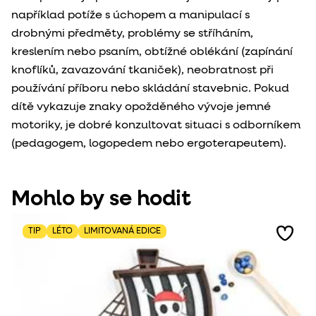
například potíže s úchopem a manipulací s
drobnými předměty, problémy se stříháním,
kreslením nebo psaním, obtížné oblékání (zapínání
knoflíků, zavazování tkaniček), neobratnost při
používání příboru nebo skládání stavebnic. Pokud
dítě vykazuje znaky opožděného vývoje jemné
motoriky, je dobré konzultovat situaci s odborníkem
(pedagogem, logopedem nebo ergoterapeutem).
Mohlo by se hodit
TIP
LÉTO
LIMITOVANÁ EDICE