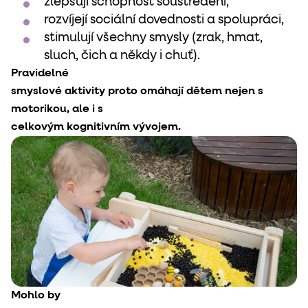
zlepšují schopnost soustředění,
rozvíjejí sociální dovednosti a spolupráci,
stimulují všechny smysly (zrak, hmat,
sluch, čich a někdy i chuť).
Pravidelné

smyslové aktivity proto omáhají dětem nejen s 
motorikou, ale i s

celkovým kognitivním vývojem.
Mohlo by
