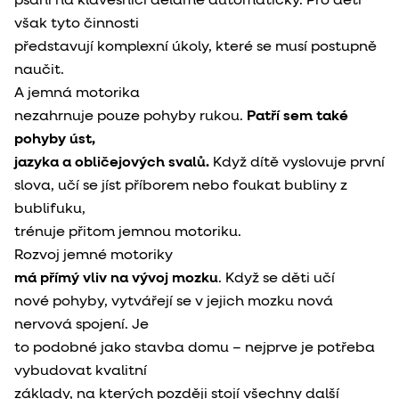
psaní na klávesnici děláme automaticky. Pro děti 
však tyto činnosti

představují komplexní úkoly, které se musí postupně 
naučit.
A jemná motorika

nezahrnuje pouze pohyby rukou. 
Patří sem také 
pohyby úst,

jazyka a obličejových svalů.
 Když dítě vyslovuje první

slova, učí se jíst příborem nebo foukat bubliny z 
bublifuku,

trénuje přitom jemnou motoriku.
má přímý vliv na vývoj mozku
. Když se děti učí

nové pohyby, vytvářejí se v jejich mozku nová 
nervová spojení. Je

to podobné jako stavba domu – nejprve je potřeba 
vybudovat kvalitní

základy, na kterých později stojí všechny další 