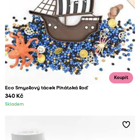
Koupit
Eco Smyslový tácek Pirátská loď
340 Kč
Skladem