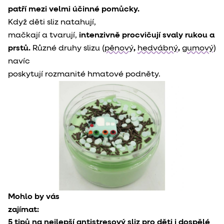
patří mezi velmi účinné pomůcky.
Když děti sliz natahují,

mačkají a tvarují, 
intenzivně procvičují svaly rukou a

prstů.
 Různé druhy slizu (
pěnový
, 
hedvábný
, 
gumový
) 
navíc

poskytují rozmanité hmatové podněty.
Mohlo by vás

zajímat: 
5 tipů na nejlepší antistresový sliz pro děti i dospělé