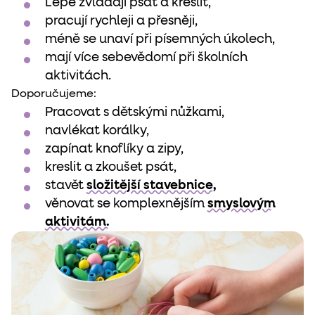
Lépe zvládají psát a kreslit,
pracují rychleji a přesněji,
méně se unaví při písemných úkolech,
mají více sebevědomí při školních
aktivitách.
Doporučujeme:
Pracovat s dětskými nůžkami,
navlékat korálky,
zapínat knoflíky a zipy,
kreslit a zkoušet psát,
stavět
složitější stavebnice,
věnovat se komplexnějším
smyslovým
aktivitám.