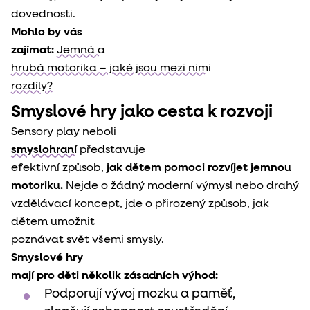
dovednosti.
Mohlo by vás

zajímat: 
Jemná a

hrubá motorika – jaké jsou mezi nimi

rozdíly? 
Smyslové hry jako cesta k rozvoji
smyslohraní
 představuje

efektivní způsob, 
jak dětem pomoci rozvíjet jemnou

motoriku.
 Nejde o žádný moderní výmysl nebo drahý

vzdělávací koncept, jde o přirozený způsob, jak 
dětem umožnit

poznávat svět všemi smysly.
Smyslové hry

mají pro děti několik zásadních výhod:
Podporují vývoj mozku a paměť,