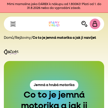
Mimi mamolína jako DÁREK k nákupu od 1.800Kč! Platí od 1. do
31.8.2026 nebo do vyprodání zásob.
Domů
/
Rejžoviny
/
Co to je jemná motorika a jak ji rozvíjet
Zpět
Jemná a hrubá motorika
Co to je jemná
motorika a jak ji