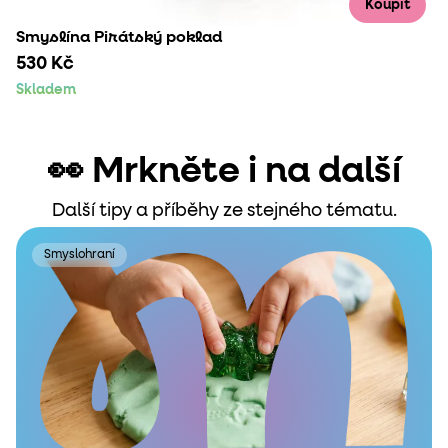
Koupit
Smyslína Pirátský poklad
530 Kč
Skladem
👀 Mrkněte i na další
Další tipy a příběhy ze stejného tématu.
Smyslohraní