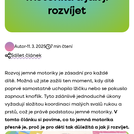
rozvíjet
Autor
•
11. 3. 2025
7 min čtení
Sdílet článek
Rozvoj jemné motoriky je zásadní pro každé
dítě. Možná už jste zažili ten moment, kdy dítě
poprvé samostatně uchopilo lžičku nebo se pokusilo
zapnout knoflík. Tyto zdánlivě jednoduché úkony
vyžadují složitou koordinaci malých svalů rukou a
prstů, což je právě podstatou jemné motoriky.
V
tomto článku si povíme, co to jemná motorika
přesně je, proč je pro děti tak důležitá a jak ji rozvíjet.