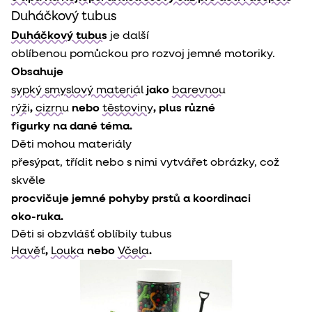
Duháčkový tubus
Duháčkový tubus
 je další

oblíbenou pomůckou pro rozvoj jemné motoriky. 
sypký smyslový materiál
 jako 
barevnou

rýži
, 
cizrnu
 nebo 
těstoviny
, plus různé

figurky na dané téma.
Děti mohou materiály

přesýpat, třídit nebo s nimi vytvářet obrázky, což 
procvičuje jemné pohyby prstů a koordinaci

oko-ruka.
Děti si obzvlášť oblíbily tubus
Havěť
,
Louka
nebo
Včela
.