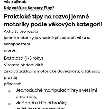
vás zajímat: 
Kdy začít se Sensory Play?
Praktické tipy na rozvoj jemné
motoriky podle věkových kategorií
Aktivity pro rozvoj

jemné motoriky je vhodné přizpůsobit 
věku a 
schopnostem

dítěte.
Batolata (1-3 roky)
V tomto období dítě

získává základní motorické dovednosti, a tak jsou 
pro něj

přínosné:
Jednoduché manipulační hry s většími
předměty,
vkládací a třídicí hračky,