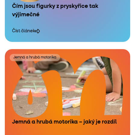
Čím jsou figurky z pryskyřice tak
výjimečné
Číst článek
Jemná a hrubá motorika
Jemná a hrubá motorika – jaký je rozdíl