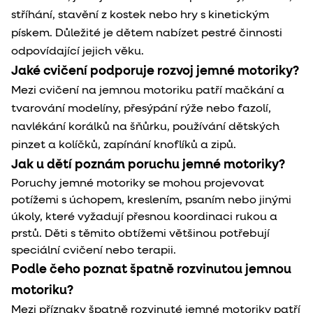
stříhání, stavění z kostek nebo hry s kinetickým
pískem. Důležité je dětem nabízet pestré činnosti
odpovídající jejich věku.
Jaké cvičení podporuje rozvoj jemné motoriky?
Mezi cvičení na jemnou motoriku patří mačkání a
tvarování modelíny, přesýpání rýže nebo fazolí,
navlékání korálků na šňůrku, používání dětských
pinzet a kolíčků, zapínání knoflíků a zipů.
Jak u dětí poznám poruchu jemné motoriky?
Poruchy jemné motoriky se mohou projevovat
potížemi s úchopem, kreslením, psaním nebo jinými
úkoly, které vyžadují přesnou koordinaci rukou a
prstů. Děti s těmito obtížemi většinou potřebují
speciální cvičení nebo terapii.
Podle čeho poznat špatně rozvinutou jemnou
motoriku?
Mezi příznaky špatně rozvinuté jemné motoriky patří