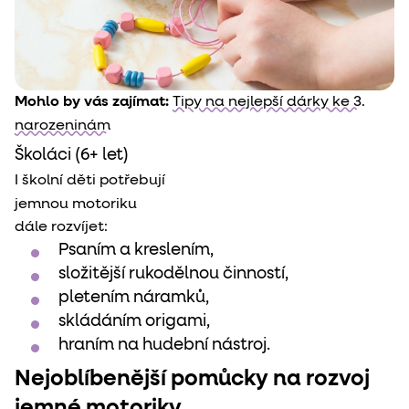
Mohlo by vás zajímat:
Tipy na nejlepší dárky ke 3.
narozeninám
Školáci (6+ let)
I školní děti potřebují

jemnou motoriku 
dále rozvíjet:
Psaním a kreslením,
složitější rukodělnou činností,
pletením náramků,
skládáním origami,
hraním na hudební nástroj.
Nejoblíbenější pomůcky na rozvoj
jemné motoriky