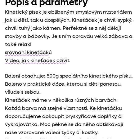
Popis a parametry
Kinetický písek je oblíbeným smyslovým materiálem
jak u dětí, tak u dospělých. Kineťáček je chvíli sypký,
chvíli tuhý jako kámen. Perfektně se z něj dělají
stavby a bábovky. Je s ním opravdu velká zábava a
také relax!
srovnání kineťáčků
Video, jak kineťáček oživit
Balení obsahuje: 500g speciálního kinetického písku.
Baleno v praktické dóze, kterou si děti ponesou
všude s sebou.
Kineťáček máme v několika různých barvách.
Každá barva má stejné vlastnosti.
Ke kineťáčku
doporučujeme dokoupit pryskyřicové doplňky či
vykrajovátka. Moc pěkně se do něho obtiskávají
naše vzorované válecí tyčky či kostky.