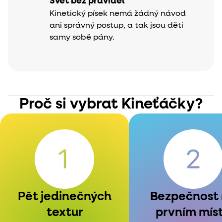
Svět bez pravidel
Kinetický písek nemá žádný návod
ani správný postup, a tak jsou děti
samy sobě pány.
Proč si vybrat Kineťáčky?
Pět jedinečných
Bezpečnost
textur
prvním mís