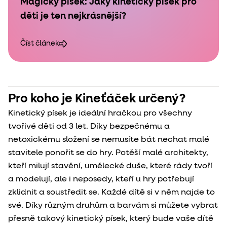
Magický písek: Jaký kinetický písek pro
děti je ten nejkrásnější?
Číst článek
Pro koho je Kineťáček určený?
Kinetický písek je ideální hračkou pro všechny
tvořivé děti od 3 let. Díky bezpečnému a
netoxickému složení se nemusíte bát nechat malé
stavitele ponořit se do hry. Potěší malé architekty,
kteří milují stavění, umělecké duše, které rády tvoří
a modelují, ale i neposedy, kteří u hry potřebují
zklidnit a soustředit se. Každé dítě si v něm najde to
své. Díky různým druhům a barvám si můžete vybrat
přesně takový kinetický písek, který bude vaše dítě