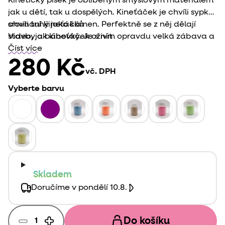
Kinetický písek je oblíbeným smyslovým materiálem
jak u dětí, tak u dospělých. Kineťáček je chvíli sypký,
chvíli tuhý jako kámen. Perfektně se z něj dělají
srovnání kineťáčků
stavby a bábovky. Je s ním opravdu velká zábava a
Video, jak kineťáček oživit
také relax!
Číst více
280 Kč
vč. DPH
Vyberte barvu
Skladem
Doručíme v pondělí 10.8.
Do košíku