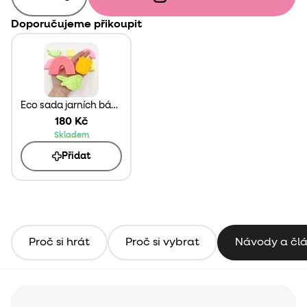
Doporučujeme přikoupit
Eco sada jarních báboviček 3ks
180 Kč
Skladem
Přidat
Proč si hrát
Proč si vybrat
Návody a čl