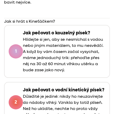
bavit nejvíce.
Jak si hrát s Kineťáčkem?
Jak pečovat o kouzelný písek?
Hlídejte si jen, aby se nesmíchal s vodou
nebo jiným materiálem, to mu nesvědčí.
1
A když by vám časem začal vysychat,
máme jednoduchý trik: přehoďte přes
něj na 30 až 60 minut vlhkou utěrku a
bude zase jako nový.
Jak pečovat o vodní kinetický písek?
Důležité je jediné: nikdy ho neuzavírejte
2
do nádoby vlhký. Vznikla by totiž plíseň.
Než ho uklidíte, nechte ho proto vždy