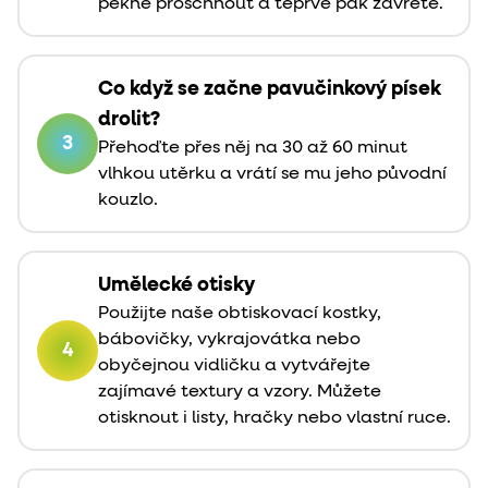
pěkně proschnout a teprve pak zavřete.
Co když se začne pavučinkový písek
drolit?
3
Přehoďte přes něj na 30 až 60 minut
vlhkou utěrku a vrátí se mu jeho původní
kouzlo.
Umělecké otisky
Použijte naše obtiskovací kostky,
bábovičky, vykrajovátka nebo
4
obyčejnou vidličku a vytvářejte
zajímavé textury a vzory. Můžete
otisknout i listy, hračky nebo vlastní ruce.