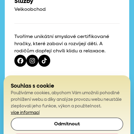
Služby
Velkoobchod
Tvoříme unikátní smyslové certifikované
hračky, které zabaví a rozvíjejí děti. A
rodičům dopřejí chvíli klidu a relaxace.
Vaše hvězdičky, naše motivace
Souhlas s cookie
Používáme cookies, abychom Vám umožnili pohodlné
4,9
prohlížení webu a díky analýze provozu webu neustále
zlepšovali jeho funkce, výkon a použitelnost.
z celkem 200 hodnocení
více informací
Odmítnout
© 2026, Mámy v rejži. Všechna práva vyhrazena.
Obchodní podmínky