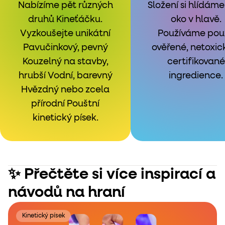
Nabízíme pět různých
Složení si hlídáme
druhů Kineťáčku.
oko v hlavě.
Vyzkoušejte unikátní
Používáme pou
Pavučinkový, pevný
ověřené, netoxic
Kouzelný na stavby,
certifikované
hrubší Vodní, barevný
ingredience.
Hvězdný nebo zcela
přírodní Pouštní
kinetický písek.
✨ Přečtěte si více inspirací a
návodů na hraní
Kinetický písek