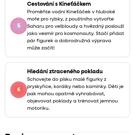
Cestování s Kineťáčkem
Proměňte vodní Kineťáček v hluboké
moře pro rybky, z pouštního vytvořte
5
Saharu pro velbloudy a hvězdný poslouží
jako vesmír pro kosmonauty. Stačí přidat
pár figurek a dobrodružná výprava
může začít!
Hledání ztraceného pokladu
Schovejte do písku malé figurky z
pryskyřice, korálky nebo kamínky. Děti je
6
pak mohou opatrně vyhrabávat,
objevovat poklady a trénovat jemnou
motoriku.