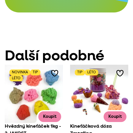
Další podobné
NOVINKA
TIP
TIP
LÉTO
LÉTO
Koupit
Koupit
Hvězdný kineťáček 1kg -
Kineťáčková dóza