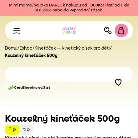
Mimi mamolína jako DÁREK k nákupu od 1.800Kč! Platí od 1. do
31.8.2026 nebo do vyprodání zásob.
Domů
/
Eshop
/
Kineťáček — kinetický písek pro děti
/
Kouzelný kineťáček 500g
Certifikováno od 3 let
Kouzelný kineťáček 500g
Tip
tip