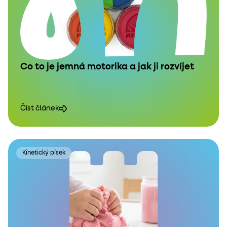
Co to je jemná motorika a jak ji rozvíjet
Číst článek
Kinetický písek