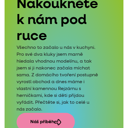
Nakoukněte
k nám pod
ruce
Všechno to začalo u nás v kuchyni.
Pro své dva kluky jsem marně
hledala vhodnou modelínu, a tak
jsem si ji nakonec začala míchat
sama. Z domácího tvoření postupně
vyrostl obchod a dnes máme i
vlastní kamennou Rejzárnu s
herničkami, kde si děti přijdou
vyřádit. Přečtěte si, jak to celé u
nás začalo.
Náš příběh