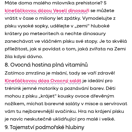
Máte doma malého milovníka prehistorie? S
kineťáčkovou dózou Veselí dinosauři
se můžete
vrátit v čase o miliony let zpátky. Vymodelujte z
písku vysoké sopky, udělejte v „zemi“ hluboké
krátery po meteoritech a nechte dinosaury
zanechávat ve vláčném písku své stopy. Je to skvělá
příležitost, jak si povídat o tom, jaká zvířata na Zemi
žila kdysi dávno.
8. Ovocná hostina plná vitamínů
Zatímco zmrzlina je mlsání, tady se vaří zdravě!
Kineťáčkovou dóza Ovocný salát
je ideální pro
trénink jemné motoriky a poznávání barev. Děti
mohou z písku „krájet“ kousky ovoce dřevěným
nožíkem, míchat barevné saláty v misce a servírovat
vám tu nejbarevnější svačinku. Hra na krájení písku
je navíc neskutečně uklidňující pro malé i velké.
9. Tajemství podmořské hlubiny