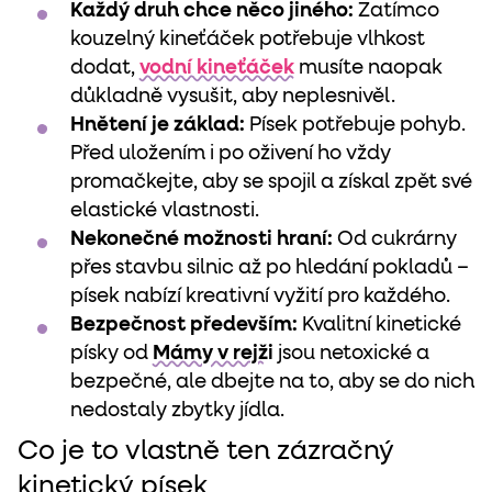
Každý druh chce něco jiného:
Zatímco
kouzelný kineťáček potřebuje vlhkost
dodat,
vodní kineťáček
musíte naopak
důkladně vysušit, aby neplesnivěl.
Hnětení je základ:
Písek potřebuje pohyb.
Před uložením i po oživení ho vždy
promačkejte, aby se spojil a získal zpět své
elastické vlastnosti.
Nekonečné možnosti hraní:
Od cukrárny
přes stavbu silnic až po hledání pokladů –
písek nabízí kreativní vyžití pro každého.
Bezpečnost především:
Kvalitní kinetické
písky od
Mámy v rejži
jsou netoxické a
bezpečné, ale dbejte na to, aby se do nich
nedostaly zbytky jídla.
Co je to vlastně ten zázračný
kinetický písek