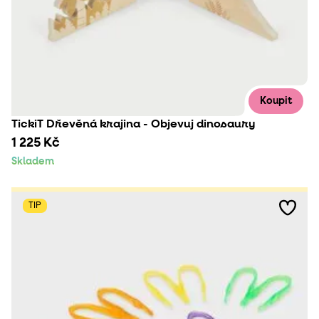
Koupit
TickiT Dřevěná krajina - Objevuj dinosaury
1 225 Kč
Skladem
TIP