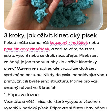
3 kroky, jak oživit kinetický písek
Pokud máte doma náš
kouzelný kineťáček
nebo
pavučinkový kineťáček,
a zdá se vám, že ztratil
jiskru, vyschl nebo se drolí, nezoufejte. Písek není
zničený, je jen trochu suchý. Jak oživit kinetický
písek? Oživení je snadné, ale vyžaduje dodržení
správného postupu. Nikdy do písku nenalévejte vodu
přímo, zničili byste jeho strukturu. Máme pro vás
snadný návod ve 3 krocích.
1. Příprava lázně
Vezměte si větší mísu, do které vysypete všechen
vyschlý kinetický písek. Připravte si čistou bavlněnou