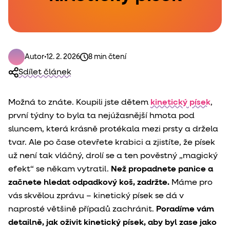
Autor
•
12. 2. 2026
8 min čtení
Sdílet článek
Možná to znáte. Koupili jste dětem
kinetický písek
,
první týdny to byla ta nejúžasnější hmota pod
sluncem, která krásně protékala mezi prsty a držela
tvar. Ale po čase otevřete krabici a zjistíte, že písek
už není tak vláčný, drolí se a ten pověstný „magický
efekt“ se někam vytratil.
Než propadnete panice a
začnete hledat odpadkový koš, zadržte.
Máme pro
vás skvělou zprávu – kinetický písek se dá v
naprosté většině případů zachránit.
Poradíme vám
detailně, jak oživit kinetický písek, aby byl zase jako