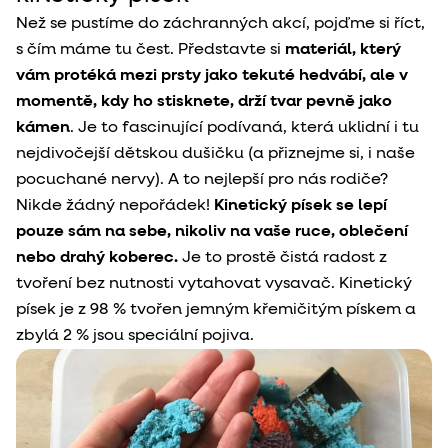
Než se pustíme do záchranných akcí, pojďme si říct,
s čím máme tu čest. Představte si
materiál, který
vám protéká mezi prsty jako tekuté hedvábí, ale v
momentě, kdy ho stisknete, drží tvar pevně jako
kámen
. Je to fascinující podívaná, která uklidní i tu
nejdivočejší dětskou dušičku (a přiznejme si, i naše
pocuchané nervy). A to nejlepší pro nás rodiče?
Nikde žádný nepořádek!
Kinetický písek se lepí
pouze sám na sebe, nikoliv na vaše ruce, oblečení
nebo drahý koberec.
Je to prostě čistá radost z
tvoření bez nutnosti vytahovat vysavač. Kinetický
písek je z
98 % tvořen jemným křemičitým pískem a
zbylá 2 % jsou speciální pojiva.