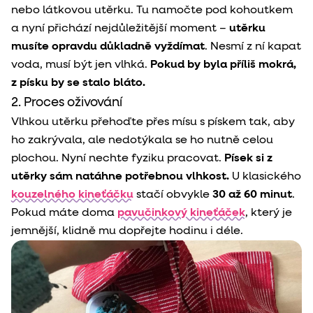
nebo látkovou utěrku. Tu namočte pod kohoutkem
a nyní přichází nejdůležitější moment –
utěrku
musíte opravdu důkladně vyždímat
. Nesmí z ní kapat
voda, musí být jen vlhká.
Pokud by byla příliš mokrá,
z písku by se stalo bláto.
2. Proces oživování
Vlhkou utěrku přehoďte přes mísu s pískem tak, aby
ho zakrývala, ale nedotýkala se ho nutně celou
plochou. Nyní nechte fyziku pracovat.
Písek si z
utěrky sám natáhne potřebnou vlhkost.
U klasického
kouzelného kineťáčku
stačí obvykle
30 až 60 minut
.
Pokud máte doma
pavučinkový kineťáček
, který je
jemnější, klidně mu dopřejte hodinu i déle.