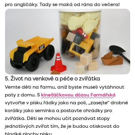
pro angličáky. Tady se maká od rána do večera!
5. Život na venkově a péče o zvířátka
Vemte děti na farmu, aniž byste museli vytáhnout
paty z domu. S
kineťáčkovou dózou Farmářská
vytvořte v písku řádky jako na poli, „zasejte“ drobné
korálky jako semínka a postavte ohrádky pro
zvířátka. Děti se mohou učit poznávat stopy
jednotlivých zvířat tím, že je budou otiskovat do
hladké plochy písku.