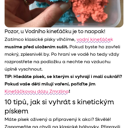
Pozor, u Vodního kineťáčku je to naopak!
Zatímco klasické písky vlhčíme,
vodní kineťáček
musíme před uložením sušit.
Pokud byste ho zavřeli
mokrý, zplesnivěl by. Po hraní ve vodě ho tedy vždy
rozprostřete na podložku a nechte na vzduchu
úplně vyschnout.
TIP: Hledáte písek, se kterým si vyhrají i malí cukráři?
Pokud vaše děti milují vaření, pořiďte jim
Kineťáčkovou dózu Zmrzlina
!
10 tipů, jak si vyhrát s kinetickým
pískem
Máte písek oživený a připravený k akci? Skvělé!
Zapomeňte na chvíli na klasické bábovky. Připravili