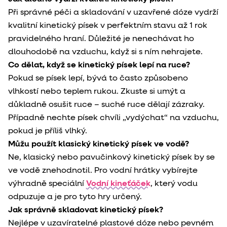
Při správné péči a skladování v uzavřené dóze vydrží
kvalitní kinetický písek v perfektním stavu až 1 rok
pravidelného hraní. Důležité je nenechávat ho
dlouhodobě na vzduchu, když si s ním nehrajete.
Co dělat, když se kinetický písek lepí na ruce?
Pokud se písek lepí, bývá to často způsobeno
vlhkostí nebo teplem rukou. Zkuste si umýt a
důkladně osušit ruce – suché ruce dělají zázraky.
Případně nechte písek chvíli „vydýchat“ na vzduchu,
pokud je příliš vlhký.
Můžu použít klasický kinetický písek ve vodě?
Ne, klasický nebo pavučinkový kinetický písek by se
ve vodě znehodnotil. Pro vodní hrátky vybírejte
výhradně speciální
Vodní kineťáček
, který vodu
odpuzuje a je pro tyto hry určený.
Jak správně skladovat kinetický písek?
Nejlépe v uzavíratelné plastové dóze nebo pevném