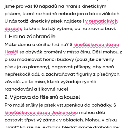
jsme pro vás 10 nápadů na hraní s kinetickým
pískem, které rozhodně nebude jen o bábovičkách.
U nás totiž kinetický písek najdete i
v tematických
dózách
, takže si každý vybere, co ho zrovna baví.
1. Hra na záchranáře
Máte doma akčního hrdinu? S
kineťáčkovou dózou
Hasiči
se obývák promění v místo činu. Děti mohou z
písku modelovat hořící budovy (použijte červený
písek jako plameny), bagrovat příkopy, aby oheň
nepřeskočil dál, a zachraňovat figurky z písečných
závalů. Je to mise, která vyžaduje rychlé
rozhodování a šikovné ruce!
2. Výprava do říše snů a kouzel
Pro malé snílky je písek vstupenkou do pohádky. S
kineťáčkovou dózou Jednorožec
mohou děti
postavit třpytivý zámek v oblacích. Mohou v písku
„vařit“ kouzelné lektvary, hledat skryté drahokamy