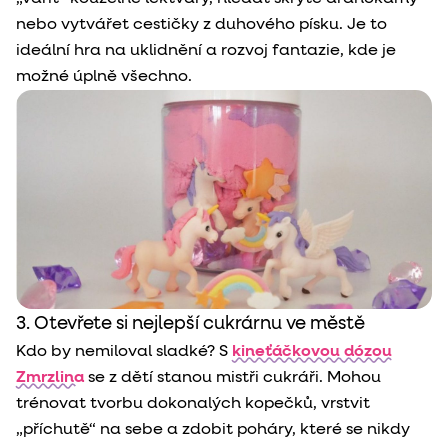
nebo vytvářet cestičky z duhového písku. Je to
ideální hra na uklidnění a rozvoj fantazie, kde je
možné úplně všechno.
3. Otevřete si nejlepší cukrárnu ve městě
Kdo by nemiloval sladké? S
kineťáčkovou dózou
Zmrzlina
se z dětí stanou mistři cukráři. Mohou
trénovat tvorbu dokonalých kopečků, vrstvit
„příchutě“ na sebe a zdobit poháry, které se nikdy