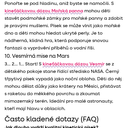
Ponořte se pod hladinu, aniž byste se namočili. S
kineťáčkovou dózou Mořská panna
mohou děti
stavět podmořské zámky pro mořské panny a zdobit
je pravými mušlemi. Písek se může vlnit jako mořské
dno a děti mohou hledat ukryté perly. Je to
nádherná, klidná hra, která podporuje snovou
fantazii a vyprávění příběhů o vodní říši.
10. Vesmírná mise na Mars
3... 2... 1... Start! S
kineťáčkovou dózou Vesmír
se z
dětského pokoje stane řídící středisko NASA. Černý
třpytivý písek vypadá jako noční obloha. Děti do něj
mohou dělat důlky jako krátery na Měsíci, přistávat
s raketou do měkkého povrchu a zkoumat
mimozemský terén. Ideální pro malé astronauty,
kteří mají hlavu v oblacích.
Často kladené dotazy (FAQ)
Jak dlouho vydrží kvalitní kinetický písek?