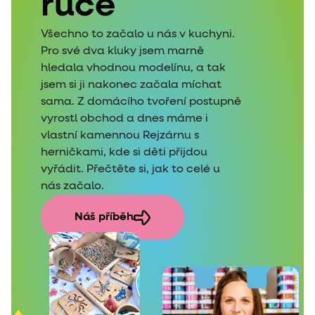
ruce
Všechno to začalo u nás v kuchyni.
Pro své dva kluky jsem marně
hledala vhodnou modelínu, a tak
jsem si ji nakonec začala míchat
sama. Z domácího tvoření postupně
vyrostl obchod a dnes máme i
vlastní kamennou Rejzárnu s
herničkami, kde si děti přijdou
vyřádit. Přečtěte si, jak to celé u
nás začalo.
Náš příběh