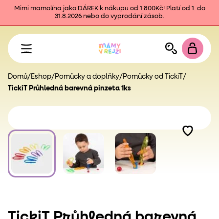
Mimi mamolína jako DÁREK k nákupu od 1.800Kč! Platí od 1. do
31.8.2026 nebo do vyprodání zásob.
Domů
/
Eshop
/
Pomůcky a doplňky
/
Pomůcky od TickiT
/
TickiT Průhledná barevná pinzeta 1ks
TickiT Průhledná barevná