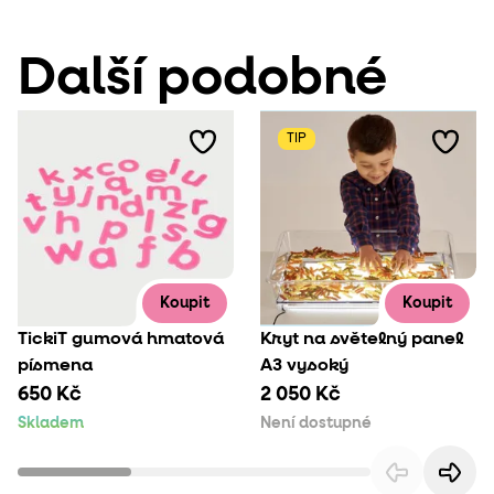
Další podobné
TIP
Koupit
Koupit
TickiT gumová hmatová
Kryt na světelný panel
písmena
A3 vysoký
650 Kč
2 050 Kč
Skladem
Není dostupné