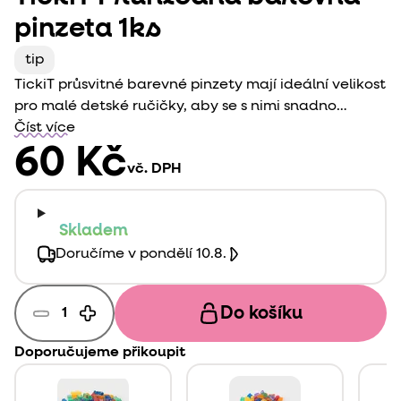
pinzeta 1ks
tip
TickiT průsvitné barevné pinzety mají ideální velikost
pro malé detské ručičky, aby se s nimi snadno
manipulovalo a sbíraly malé předměty.
Číst více
Jsou
neodmyslitelná pomůcka pro rozvoj jemné motoriky.
60 Kč
vč. DPH
Skladem
Doručíme v pondělí 10.8.
Do košíku
Doporučujeme přikoupit