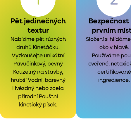
Pět jedinečných
Bezpečnost
textur
prvním mís
Nabízíme pět různých
Složení si hlídáme
druhů Kineťáčku.
oko v hlavě.
Vyzkoušejte unikátní
Používáme pou
Pavučinkový, pevný
ověřené, netoxic
Kouzelný na stavby,
certifikované
hrubší Vodní, barevný
ingredience.
Hvězdný nebo zcela
přírodní Pouštní
kinetický písek.