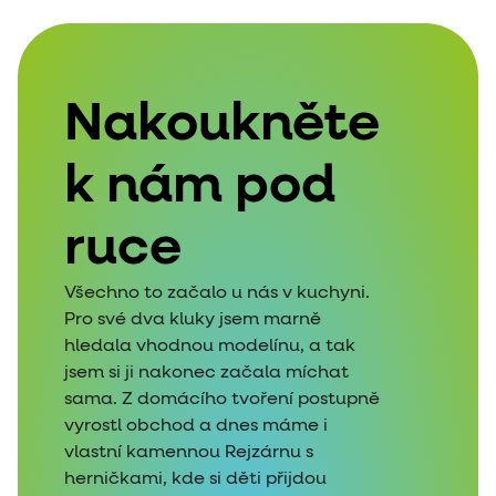
Nakoukněte
k nám pod
ruce
Všechno to začalo u nás v kuchyni.
Pro své dva kluky jsem marně
hledala vhodnou modelínu, a tak
jsem si ji nakonec začala míchat
sama. Z domácího tvoření postupně
vyrostl obchod a dnes máme i
vlastní kamennou Rejzárnu s
herničkami, kde si děti přijdou