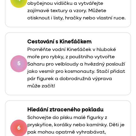
obyčejnou vidličku a vytvářejte
zajímavé textury a vzory. Můžete
otisknout i listy, hračky nebo vlastní ruce.
Cestování s Kineťáčkem
Proměňte vodní Kineťáček v hluboké
moře pro rybky, z pouštního vytvořte
5
Saharu pro velbloudy a hvězdný poslouží
jako vesmír pro kosmonauty. Stačí přidat
pár figurek a dobrodružná výprava
může začít!
Hledání ztraceného pokladu
Schovejte do písku malé figurky z
pryskyřice, korálky nebo kamínky. Děti je
6
pak mohou opatrně vyhrabávat,