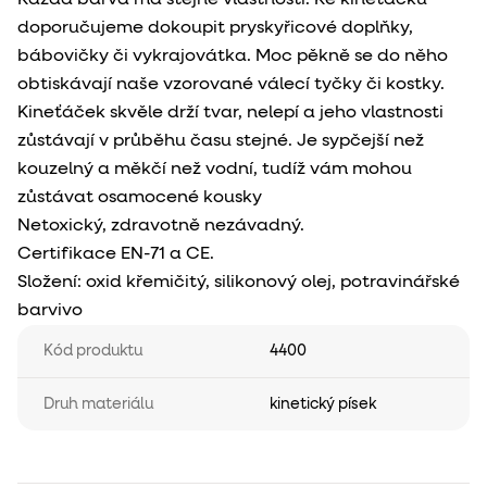
doporučujeme dokoupit pryskyřicové doplňky,
bábovičky či vykrajovátka. Moc pěkně se do něho
obtiskávají naše vzorované válecí tyčky či kostky.
Kineťáček skvěle drží tvar, nelepí a jeho vlastnosti
zůstávají v průběhu času stejné. Je sypčejší než
kouzelný a měkčí než vodní, tudíž vám mohou
zůstávat osamocené kousky
Netoxický, zdravotně nezávadný.
Certifikace EN-71 a CE.
Složení: oxid křemičitý, silikonový olej, potravinářské
barvivo
Kód produktu
4400
Druh materiálu
kinetický písek