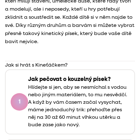
kteří milují stavění, umělecké duše, které rády tvoří
a modelují, ale i neposedy, kteří u hry potřebují
zklidnit a soustředit se. Každé dítě si v něm najde to
své. Díky různým druhům a barvám si můžete vybrat
přesně takový kinetický písek, který bude vaše dítě
bavit nejvíce.
Jak si hrát s Kineťáčkem?
Jak pečovat o kouzelný písek?
Hlídejte si jen, aby se nesmíchal s vodou
nebo jiným materiálem, to mu nesvědčí.
1
A když by vám časem začal vysychat,
máme jednoduchý trik: přehoďte přes
něj na 30 až 60 minut vlhkou utěrku a
bude zase jako nový.