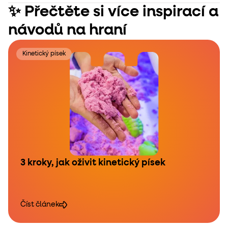
✨ Přečtěte si více inspirací a
návodů na hraní
Kinetický písek
3 kroky, jak oživit kinetický písek
Číst článek