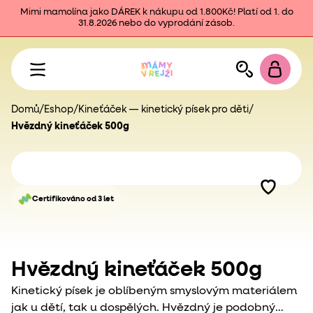
Mimi mamolína jako DÁREK k nákupu od 1.800Kč! Platí od 1. do
31.8.2026 nebo do vyprodání zásob.
Domů
/
Eshop
/
Kineťáček — kinetický písek pro děti
/
Hvězdný kineťáček 500g
Certifikováno od 3 let
Hvězdný kineťáček 500g
Kinetický písek je oblíbeným smyslovým materiálem
jak u dětí, tak u dospělých. Hvězdný je podobný