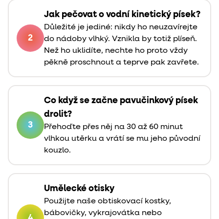
Jak pečovat o vodní kinetický písek?
Důležité je jediné: nikdy ho neuzavírejte
2
do nádoby vlhký. Vznikla by totiž plíseň.
Než ho uklidíte, nechte ho proto vždy
pěkně proschnout a teprve pak zavřete.
Co když se začne pavučinkový písek
drolit?
3
Přehoďte přes něj na 30 až 60 minut
vlhkou utěrku a vrátí se mu jeho původní
kouzlo.
Umělecké otisky
Použijte naše obtiskovací kostky,
bábovičky, vykrajovátka nebo
4