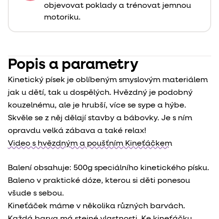
objevovat poklady a trénovat jemnou
motoriku.
Popis a parametry
Kinetický písek je oblíbeným smyslovým materiálem
jak u dětí, tak u dospělých. Hvězdný je podobný
kouzelnému, ale je hrubší, více se sype a hýbe.
Skvěle se z něj dělají stavby a bábovky. Je s ním
opravdu velká zábava a také relax!
Video s hvězdným a poušťním Kineťáčkem
Balení obsahuje: 500g speciálního kinetického písku.
Baleno v praktické dóze, kterou si děti ponesou
všude s sebou.
Kineťáček máme v několika různých barvách.
Každá barva má stejné vlastnosti.
Ke kineťáčku