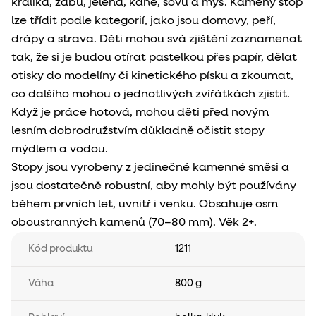
králíka, žábu, jelena, káně, sovu a myš. Kameny stop
lze třídit podle kategorií, jako jsou domovy, peří,
drápy a strava. Děti mohou svá zjištění zaznamenat
tak, že si je budou otírat pastelkou přes papír, dělat
otisky do modelíny či kinetického písku a zkoumat,
co dalšího mohou o jednotlivých zvířátkách zjistit.
Když je práce hotová, mohou děti před novým
lesním dobrodružstvím důkladně očistit stopy
mýdlem a vodou.
Stopy jsou vyrobeny z jedinečné kamenné směsi a
jsou dostatečně robustní, aby mohly být používány
během prvních let, uvnitř i venku. Obsahuje osm
oboustranných kamenů (70–80 mm). Věk 2+.
Kód produktu
1211
Váha
800 g