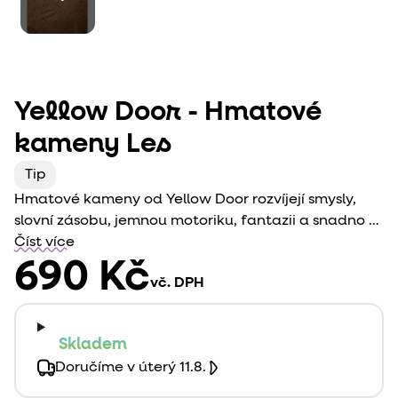
Yellow Door - Hmatové
kameny Les
Tip
Hmatové kameny od Yellow Door rozvíjejí smysly,
slovní zásobu, jemnou motoriku, fantazii a snadno se
s nimi pracuje. Tato sada kamenů je oboustranná a
Číst více
zobrazuje lesní zvířata a jejich stopy. Povídejte si s
690 Kč
vč. DPH
dětmi o těchto zvířatech. Jaké zvuky vydávají, čím
se živí, jak se jmenují jejich mláďata. Díky hraní si
vědomosti lehce propojí. Ideální na obtiskávání do
Skladem
modelíny či kinetického písku.
Doručíme v úterý 11.8.