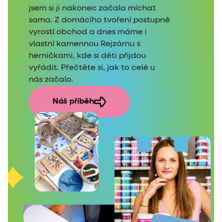
jsem si ji nakonec začala míchat
sama. Z domácího tvoření postupně
vyrostl obchod a dnes máme i
vlastní kamennou Rejzárnu s
herničkami, kde si děti přijdou
vyřádit. Přečtěte si, jak to celé u
nás začalo.
Náš příběh