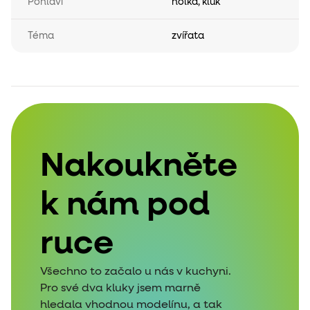
Pohlaví
holka
,
kluk
Téma
zvířata
Nakoukněte
k nám pod
ruce
Všechno to začalo u nás v kuchyni.
Pro své dva kluky jsem marně
hledala vhodnou modelínu, a tak