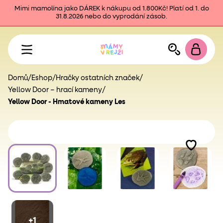
Mimi mamolína jako DÁREK k nákupu od 1.800Kč! Platí od 1. do
31.8.2026 nebo do vyprodání zásob.
Domů
/
Eshop
/
Hračky ostatních značek
/
Yellow Door – hrací kameny
/
Yellow Door - Hmatové kameny Les
+1