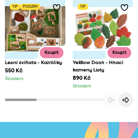
TIP
PODZIM
TIP
Koupit
Koupit
Lesní zvířata - Kartičky
Yellow Door - Hrací
kameny Listy
550 Kč
890 Kč
Skladem
Skladem