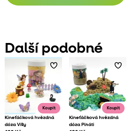
Další podobné
Koupit
Koupit
Kineťáčková hvězdná
Kineťáčková hvězdná
dóza Víly
dóza Piráti