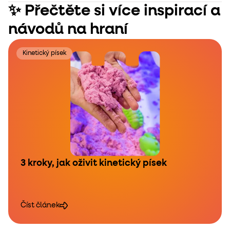
✨ Přečtěte si více inspirací a
návodů na hraní
Kinetický písek
3 kroky, jak oživit kinetický písek
Číst článek