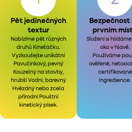
Pět jedinečných
Bezpečnost
textur
prvním mís
Nabízíme pět různých
Složení si hlídáme
druhů Kineťáčku.
oko v hlavě.
Vyzkoušejte unikátní
Používáme pou
Pavučinkový, pevný
ověřené, netoxic
Kouzelný na stavby,
certifikované
hrubší Vodní, barevný
ingredience.
Hvězdný nebo zcela
přírodní Pouštní
kinetický písek.