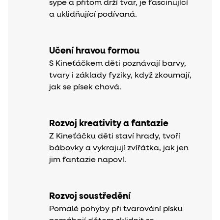
sype a přitom drží tvar, je fascinující
a uklidňující podívaná.
Učení hravou formou
S Kineťáčkem děti poznávají barvy,
tvary i základy fyziky, když zkoumají,
jak se písek chová.
Rozvoj kreativity a fantazie
Z Kineťáčku děti staví hrady, tvoří
bábovky a vykrajují zvířátka, jak jen
jim fantazie napoví.
Rozvoj soustředění
Pomalé pohyby při tvarování písku