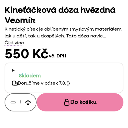
Kineťáčková dóza hvězdná
Vesmír
Kinetický písek je oblíbeným smyslovým materiálem
jak u dětí, tak u dospělých. Tato dóza navíc
obsahuje hračky, které dělají hru zajímavější.
Číst více
Vesmírné téma je zajímavé především pro starší
550 Kč
vč. DPH
děti, které baví poznávání světa.
Skladem
Doručíme v pátek 7.8.
Do košíku