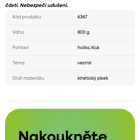
části. Nebezpečí udušení.
Kód produktu
6367
Váha
800 g
Pohlaví
holka
,
kluk
Téma
vesmír
Druh materiálu
kinetický písek
Nakoukněte