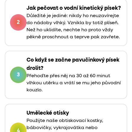
Jak pečovat o vodní kinetický písek?
Důležité je jediné: nikdy ho neuzavírejte
2
do nádoby vlhký. Vznikla by totiž plíseň.
Než ho uklidíte, nechte ho proto vždy
pěkně proschnout a teprve pak zavřete.
Co když se začne pavučinkový písek
drolit?
3
Přehoďte přes něj na 30 až 60 minut
vlhkou utěrku a vrátí se mu jeho původní
kouzlo.
Umělecké otisky
Použijte naše obtiskovací kostky,
bábovičky, vykrajovátka nebo
4