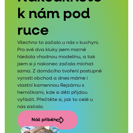
k nám pod
ruce
Všechno to začalo u nás v kuchyni.
Pro své dva kluky jsem marně
hledala vhodnou modelínu, a tak
jsem si ji nakonec začala míchat
sama. Z domácího tvoření postupně
vyrostl obchod a dnes máme i
vlastní kamennou Rejzárnu s
herničkami, kde si děti přijdou
vyřádit. Přečtěte si, jak to celé u
nás začalo.
Náš příběh