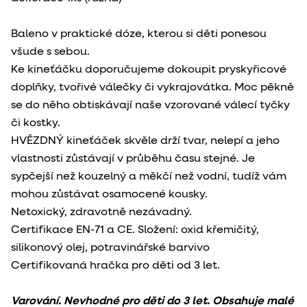
Baleno v praktické dóze, kterou si děti ponesou
všude s sebou.
Ke kineťáčku doporučujeme dokoupit pryskyřicové
doplňky, tvořivé válečky či vykrajovátka. Moc pěkně
se do něho obtiskávají naše vzorované válecí tyčky
či kostky.
HVĚZDNÝ kineťáček skvěle drží tvar, nelepí a jeho
vlastnosti zůstávají v průběhu času stejné. Je
sypčejší než kouzelný a měkčí než vodní, tudíž vám
mohou zůstávat osamocené kousky.
Netoxický, zdravotně nezávadný.
Certifikace EN-71 a CE. Složení: oxid křemičitý,
silikonový olej, potravinářské barvivo
Certifikovaná hračka pro děti od 3 let.
Varování. Nevhodné pro děti do 3 let. Obsahuje malé