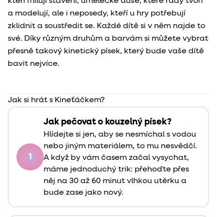
kteří milují stavění, umělecké duše, které rády tvoří
a modelují, ale i neposedy, kteří u hry potřebují
zklidnit a soustředit se. Každé dítě si v něm najde to
své. Díky různým druhům a barvám si můžete vybrat
přesně takový kinetický písek, který bude vaše dítě
bavit nejvíce.
Jak si hrát s Kineťáčkem?
Jak pečovat o kouzelný písek?
Hlídejte si jen, aby se nesmíchal s vodou
nebo jiným materiálem, to mu nesvědčí.
1
A když by vám časem začal vysychat,
máme jednoduchý trik: přehoďte přes
něj na 30 až 60 minut vlhkou utěrku a
bude zase jako nový.