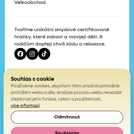
Velkoobchod
Tvoříme unikátní smyslové certifikované
hračky, které zabaví a rozvíjejí děti. A
rodičům dopřejí chvíli klidu a relaxace.
Vaše hvězdičky, naše motivace
Souhlas s cookie
Používáme cookies, abychom Vám umožnili pohodlné
4,9
prohlížení webu a díky analýze provozu webu neustále
zlepšovali jeho funkce, výkon a použitelnost.
z celkem 200 hodnocení
více informací
Odmítnout
© 2026, Mámy v rejži. Všechna práva vyhrazena.
Obchodní podmínky
Podmínky ochrany osobních údajů
Souhlasím