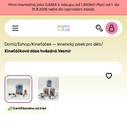
Mimi mamolína jako DÁREK k nákupu od 1.800Kč! Platí od 1. do
31.8.2026 nebo do vyprodání zásob.
Domů
/
Eshop
/
Kineťáček — kinetický písek pro děti
/
Kineťáčková dóza hvězdná Vesmír
Certifikováno od 3 let