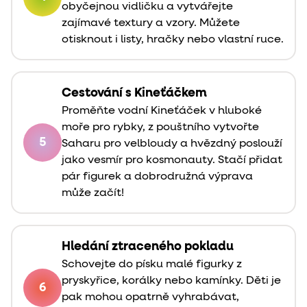
obyčejnou vidličku a vytvářejte
zajímavé textury a vzory. Můžete
otisknout i listy, hračky nebo vlastní ruce.
Cestování s Kineťáčkem
Proměňte vodní Kineťáček v hluboké
moře pro rybky, z pouštního vytvořte
5
Saharu pro velbloudy a hvězdný poslouží
jako vesmír pro kosmonauty. Stačí přidat
pár figurek a dobrodružná výprava
může začít!
Hledání ztraceného pokladu
Schovejte do písku malé figurky z
pryskyřice, korálky nebo kamínky. Děti je
6
pak mohou opatrně vyhrabávat,