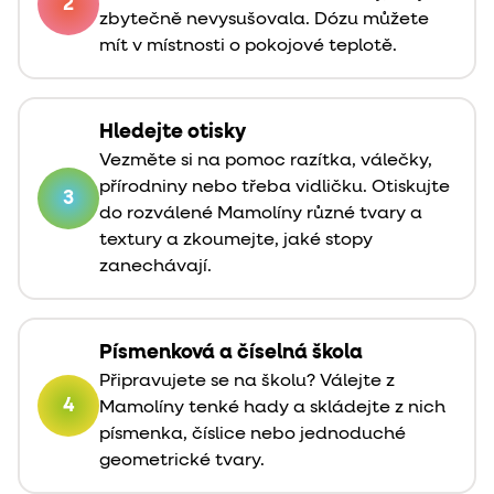
2
zbytečně nevysušovala. Dózu můžete
mít v místnosti o pokojové teplotě.
Hledejte otisky
Vezměte si na pomoc razítka, válečky,
přírodniny nebo třeba vidličku. Otiskujte
3
do rozválené Mamolíny různé tvary a
textury a zkoumejte, jaké stopy
zanechávají.
Písmenková a číselná škola
Připravujete se na školu? Válejte z
4
Mamolíny tenké hady a skládejte z nich
písmenka, číslice nebo jednoduché
geometrické tvary.