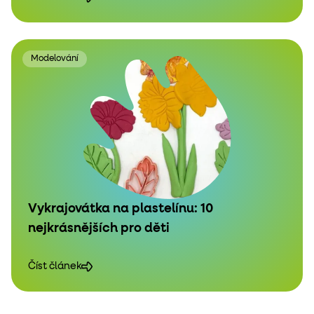
Modelování
Vykrajovátka na plastelínu: 10
nejkrásnějších pro děti
Číst článek