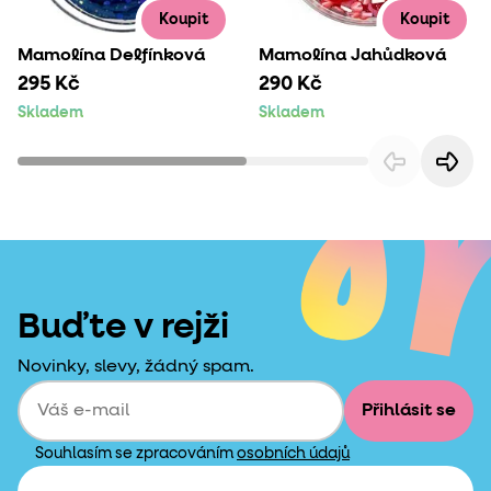
Koupit
Koupit
Mamolína Delfínková
Mamolína Jahůdková
295 Kč
290 Kč
Skladem
Skladem
Buďte v rejži
Novinky, slevy, žádný spam.
Přihlásit se
Souhlasím se zpracováním
osobních údajů