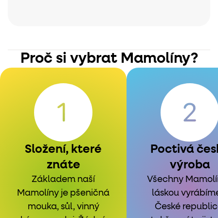
Proč si vybrat Mamolíny?
Složení, které
Poctivá čes
znáte
výroba
Základem naší
Všechny Mamolí
Mamolíny je pšeničná
láskou vyrábím
mouka, sůl, vinný
České republic