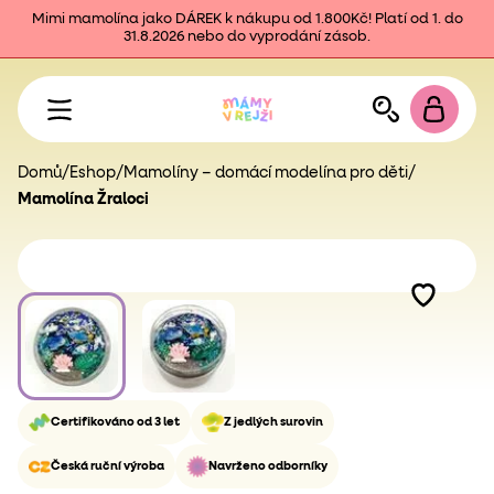
Mimi mamolína jako DÁREK k nákupu od 1.800Kč! Platí od 1. do
31.8.2026 nebo do vyprodání zásob.
Domů
/
Eshop
/
Mamolíny – domácí modelína pro děti
/
Mamolína Žraloci
Certifikováno od 3 let
Z jedlých surovin
Česká ruční výroba
Navrženo odborníky