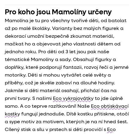
Pro koho jsou Mamolíny určeny
Mamolína je tu pro všechny tvořivé děti, od batolat
až po malé školáky. Varianty bez malých figurek a
dekorací umožní bezpečně zkoumat materiál,
mačkat ho a objevovat jeho vlastnosti dětem od
jednoho roku. Pro děti od 3 let jsou pak naše
tématické Mamolíny a sady. Obsahují figurky a
doplňky, které podporují fantazii, rozvoj řeči a jemné
motoriky. Děti si mohou vytvářet celé světy a
příběhy, což je skvěle zabaví na dlouhé hodiny.
Jakmile si děti materiál osahají, přichází čas na
první tvary. S našimi
Eco vykrajovátky
to jde úplně
samo. A co teprve razítkování! Naše
Eco obtiskávací
kostky
fungují jednoduše. Dítě kostku přitiskne, otočí
a sype motiv za motivem, kterých je na ní hned šest.
Cílený stisk a sílu v prstech si děti procvičí s
Eco