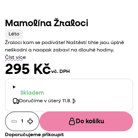
Mamolína Žraloci
Léto
Žraloci kam se podíváte! Naštěstí tihle jsou úplně
neškodní a naopak zabaví na dlouhé hodiny.
Číst více
295 Kč
vč. DPH
Skladem
Doručíme v úterý 11.8.
Do košíku
Doporučujeme přikoupit