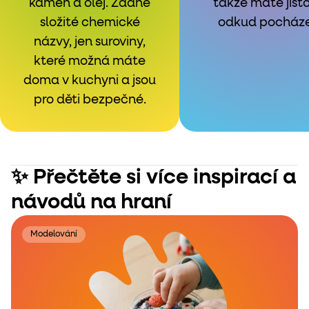
kámen a olej. Žádné
takže máte jisto
složité chemické
odkud pocházej
názvy, jen suroviny,
které možná máte
doma v kuchyni a jsou
pro děti bezpečné.
✨ Přečtěte si více inspirací a
návodů na hraní
Modelování