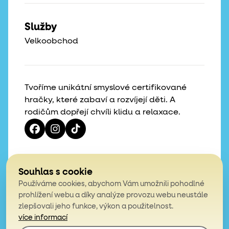
Služby
Velkoobchod
Tvoříme unikátní smyslové certifikované
hračky, které zabaví a rozvíjejí děti. A
rodičům dopřejí chvíli klidu a relaxace.
Vaše hvězdičky, naše motivace
Souhlas s cookie
Používáme cookies, abychom Vám umožnili pohodlné
4,9
prohlížení webu a díky analýze provozu webu neustále
zlepšovali jeho funkce, výkon a použitelnost.
z celkem 200 hodnocení
více informací