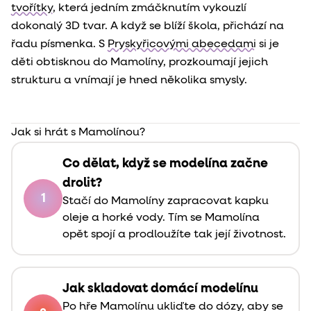
tvořítky
, která jedním zmáčknutím vykouzlí
dokonalý 3D tvar. A když se blíží škola, přichází na
řadu písmenka. S
Pryskyřicovými abecedami
si je
děti obtisknou do Mamolíny, prozkoumají jejich
strukturu a vnímají je hned několika smysly.
Jak si hrát s Mamolínou?
Co dělat, když se modelína začne
drolit?
1
Stačí do Mamolíny zapracovat kapku
oleje a horké vody. Tím se Mamolína
opět spojí a prodloužíte tak její životnost.
Jak skladovat domácí modelínu
Po hře Mamolínu ukliďte do dózy, aby se