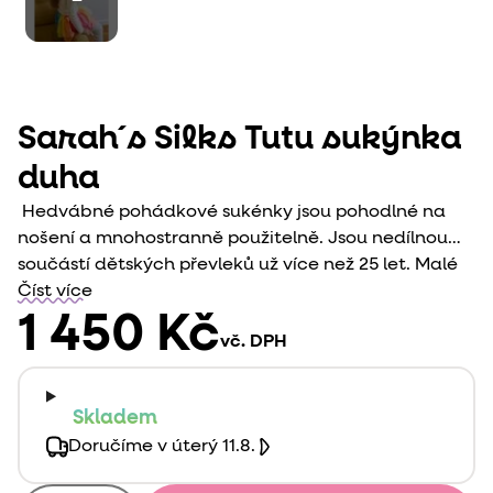
Sarah´s Silks Tutu sukýnka
duha
Hedvábné pohádkové sukénky jsou pohodlné na
nošení a mnohostranně použitelně. Jsou nedílnou
součástí dětských převleků už více než 25 let. Malé
děti je mohou nosit jako sukénky, přes tričko jako
Číst více
vršek nebo jako nařasenou pokrývku hlavy skvěle
1 450 Kč
vč. DPH
doplní další produkty od Sarah´s Silks jako jsou
například
věnečky
,
pláště
nebo
křídla
Skladem
Doručíme v úterý 11.8.