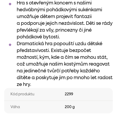
Hra s otevřeným koncem s našimi
hedvábnými pohádkovými sukénkami
umožňuje dětem projevit fantazii
a podporuje jejich nezávislost. Děti se rády
převlékají za víly, princezny či jiné
pohádkové bytosti.
Dramatická hra popouští uzdu dětské
představivosti. Existuje bezpočet
možností, kým, kde a čím se mohou stát,
což umožňuje našim kostýmům reagovat
na jedinečné tvůrčí potřeby každého
dítěte a poskytuje jim po mnoho let radost
ze hry.
Kód produktu
2299
Váha
200 g