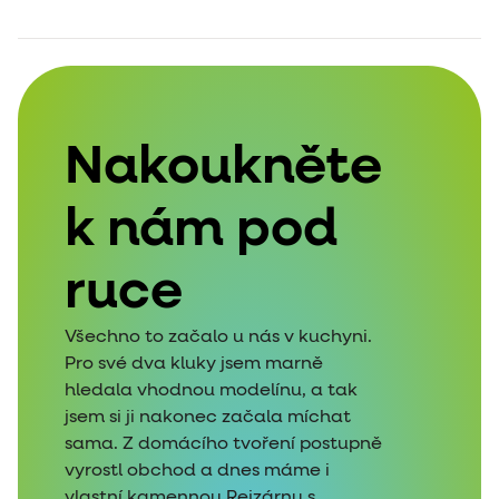
Nakoukněte
k nám pod
ruce
Všechno to začalo u nás v kuchyni.
Pro své dva kluky jsem marně
hledala vhodnou modelínu, a tak
jsem si ji nakonec začala míchat
sama. Z domácího tvoření postupně
vyrostl obchod a dnes máme i
vlastní kamennou Rejzárnu s