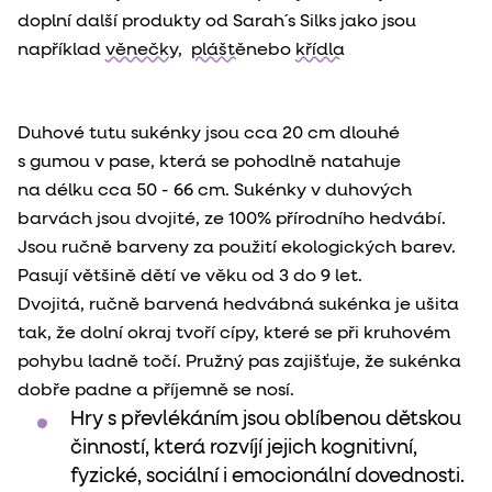
doplní další produkty od Sarah´s Silks jako jsou
například
věnečky
,
pláště
nebo
křídla
Duhové tutu sukénky jsou cca 20 cm dlouhé
s gumou v pase, která se pohodlně natahuje
na délku cca 50 - 66 cm. Sukénky v duhových
barvách jsou dvojité, ze 100% přírodního hedvábí.
Jsou ručně barveny za použití ekologických barev.
Pasují většině dětí ve věku od 3 do 9 let.
Dvojitá, ručně barvená hedvábná sukénka je ušita
tak, že dolní okraj tvoří cípy, které se při kruhovém
pohybu ladně točí. Pružný pas zajišťuje, že sukénka
dobře padne a příjemně se nosí.
Hry s převlékáním jsou oblíbenou dětskou
činností, která rozvíjí jejich kognitivní,
fyzické, sociální i emocionální dovednosti.