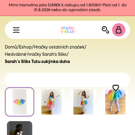
Mimi mamolína jako DÁREK k nákupu od 1.800Kč! Platí od 1. do
31.8.2026 nebo do vyprodání zásob.
Domů
/
Eshop
/
Hračky ostatních značek
/
Hedvábné hračky Sarah's Silks
/
Sarah´s Silks Tutu sukýnka duha
+2