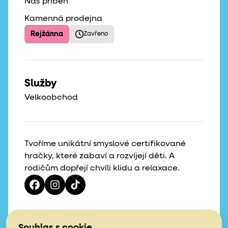
Náš příběh
Kamenná prodejna
Rejžárna
Zavřeno
Služby
Velkoobchod
Tvoříme unikátní smyslové certifikované
hračky, které zabaví a rozvíjejí děti. A
rodičům dopřejí chvíli klidu a relaxace.
Vaše hvězdičky, naše motivace