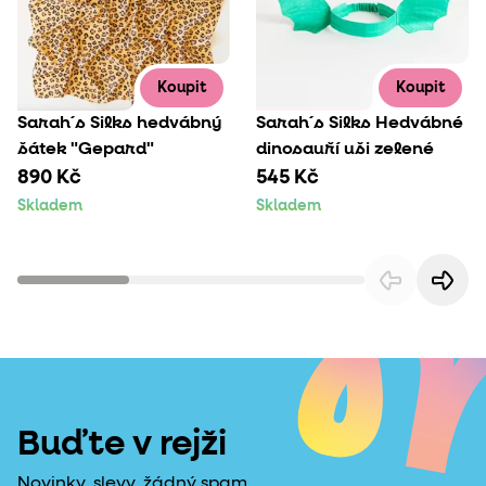
Koupit
Koupit
Sarah´s Silks hedvábný
Sarah´s Silks Hedvábné
šátek "Gepard"
dinosauří uši zelené
890 Kč
545 Kč
Skladem
Skladem
Buďte v rejži
Novinky, slevy, žádný spam.