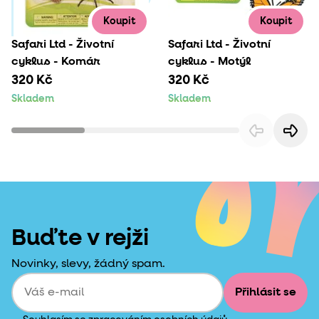
Koupit
Koupit
Safari Ltd - Životní
Safari Ltd - Životní
cyklus - Komár
cyklus - Motýl
320 Kč
320 Kč
Skladem
Skladem
Buďte v rejži
Novinky, slevy, žádný spam.
Přihlásit se