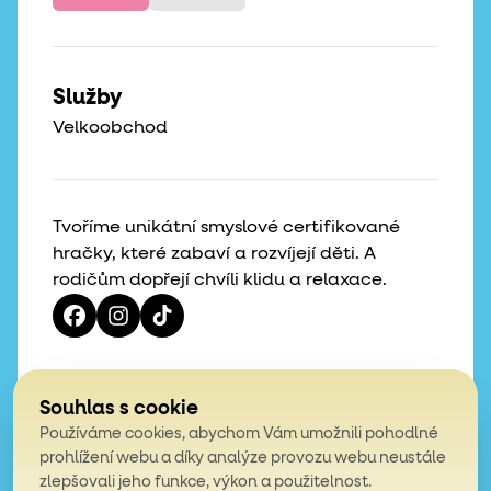
Služby
Velkoobchod
Tvoříme unikátní smyslové certifikované
hračky, které zabaví a rozvíjejí děti. A
rodičům dopřejí chvíli klidu a relaxace.
Vaše hvězdičky, naše motivace
Souhlas s cookie
Používáme cookies, abychom Vám umožnili pohodlné
4,9
prohlížení webu a díky analýze provozu webu neustále
zlepšovali jeho funkce, výkon a použitelnost.
z celkem 200 hodnocení