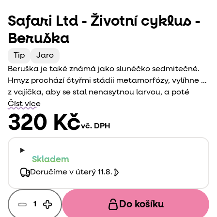
Safari Ltd - Životní cyklus -
Beruška
Tip
Jaro
Beruška je také známá jako slunéčko sedmitečné.
Hmyz prochází čtyřmi stádii metamorfózy, vylíhne se
z vajíčka, aby se stal nenasytnou larvou, a poté
vytvořil kuklu, ze které se vynoří barevná beruška.
Číst více
Děti mohou důkladně prozkoumat všechna tato
320 Kč
vč. DPH
Safari Ltd - vývojová stádia.
Skladem
Doručíme v úterý 11.8.
Do košíku