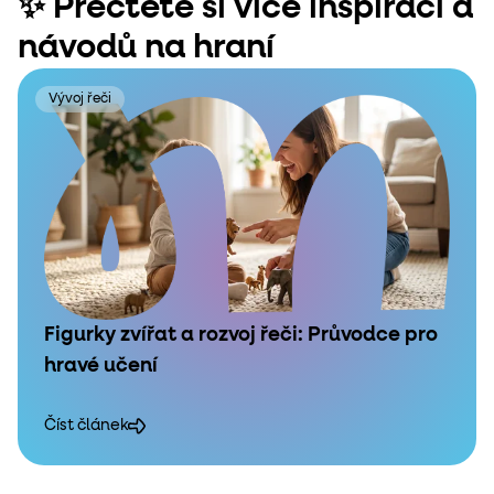
✨ Přečtěte si více inspirací a
návodů na hraní
Vývoj řeči
Figurky zvířat a rozvoj řeči: Průvodce pro
hravé učení
Číst článek