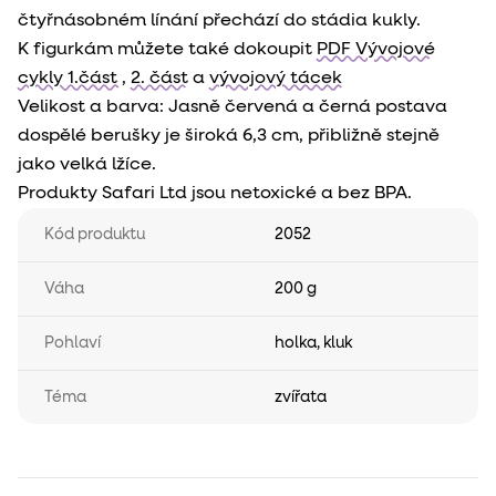
čtyřnásobném línání přechází do stádia kukly.
K figurkám můžete také dokoupit
PDF Vývojové
cykly 1.část
,
2. část
a
vývojový tácek
Velikost a barva: Jasně červená a černá postava
dospělé berušky je široká 6,3 cm, přibližně stejně
jako velká lžíce.
Produkty Safari Ltd jsou netoxické a bez BPA.
Kód produktu
2052
Váha
200 g
Pohlaví
holka
,
kluk
Téma
zvířata