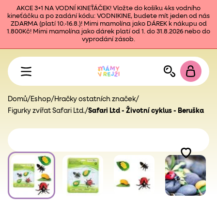
AKCE 3+1 NA VODNÍ KINEŤÁČEK! Vložte do košíku 4ks vodního
kineťáčku a po zadání kódu: VODNIKINE, budete mít jeden od nás
ZDARMA (platí 10.-16.8.)! Mimi mamolína jako DÁREK k nákupu od
1.800Kč! Mimi mamolína jako dárek platí od 1. do 31.8.2026 nebo do
vyprodání zásob.
Domů
/
Eshop
/
Hračky ostatních značek
/
Figurky zvířat Safari Ltd.
/
Safari Ltd - Životní cyklus - Beruška