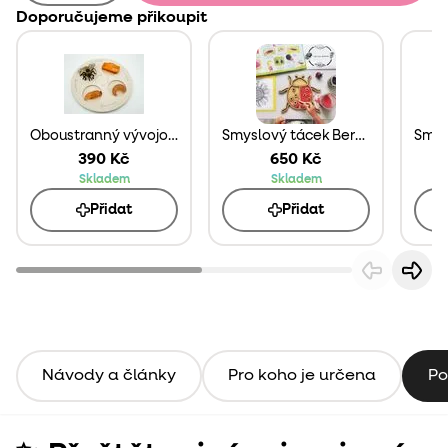
Doporučujeme přikoupit
Oboustranný vývojový tácek
Smyslový tácek Beruška
390 Kč
650 Kč
Skladem
Skladem
Přidat
Přidat
Návody a články
Pro koho je určena
Po