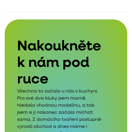
Nakoukněte
k nám pod
ruce
Všechno to začalo u nás v kuchyni.
Pro své dva kluky jsem marně
hledala vhodnou modelínu, a tak
jsem si ji nakonec začala míchat
sama. Z domácího tvoření postupně
vyrostl obchod a dnes máme i