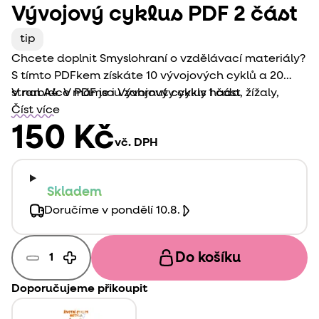
Vývojový cyklus PDF 2 část
tip
Chcete doplnit Smyslohraní o vzdělávací materiály?
S tímto PDFkem získáte 10 vývojových cyklů a 20
stran A4. V PDF jsou zahrnuty cykly hada, žížaly,
V nabídce máme i
Vývojový cyklus 1 část
vážky, chobotnice, zelené fazolky, rajčete,
Číst více
pampelišky, ryby, muže a ženy. Tyto cykly vznikly jen
150 Kč
vč. DPH
pro nás.
Skladem
Doručíme v pondělí 10.8.
Do košíku
Doporučujeme přikoupit