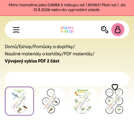
Mimi mamolína jako DÁREK k nákupu od 1.800Kč! Platí od 1. do
31.8.2026 nebo do vyprodání zásob.
Domů
/
Eshop
/
Pomůcky a doplňky
/
Naučné materiály a kartičky
/
PDF materiály
/
Vývojový cyklus PDF 2 část