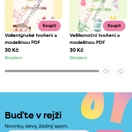
Koupit
Koupit
Valentýnské tvoření s
Velikonoční tvoření s
modelínou PDF
modelínou PDF
30 Kč
30 Kč
Skladem
Skladem
Buďte v rejži
Novinky, slevy, žádný spam.