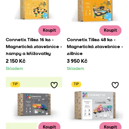
Koupit
Koupit
Connetix Tiles 16 ks -
Connetix Tiles 48 ks -
Magnetická stavebnice -
Magnetická stavebnice -
rampy a křižovatky
silnice
2 150 Kč
3 950 Kč
Skladem
Skladem
TIP
TIP
Koupit
Koupit