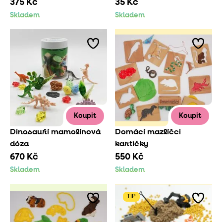
375 Kč
35 Kč
Skladem
Skladem
Koupit
Koupit
Dinosauří mamolínová
Domácí mazlíčci
dóza
kartičky
670 Kč
550 Kč
Skladem
Skladem
TIP