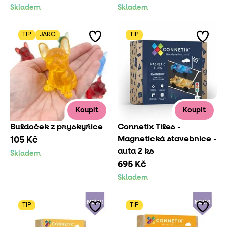
Skladem
Skladem
TIP
JARO
TIP
Koupit
Koupit
Buldoček z pryskyřice
Connetix Tiles -
Magnetická stavebnice -
105 Kč
auta 2 ks
Skladem
695 Kč
Skladem
TIP
TIP