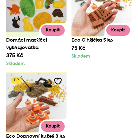
Koupit
Koupit
Domácí mazlíčci
Eco Cihlička 5 ks
vykrajovátka
75 Kč
375 Kč
Skladem
Skladem
TIP
Koupit
Eco Dopravní kužel 3 ks