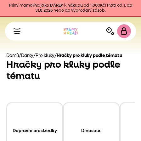
Mimi mamolína jako DÁREK k nákupu od 1.800Kč! Platí od 1. do
31.8.2026 nebo do vyprodání zásob.
Domů
/
Dárky
/
Pro kluky
/
Hračky pro kluky podle tématu
Hračky pro kluky podle
tématu
Dopravní prostředky
Dinosauři