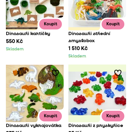
Koupit
Koupit
Dinosauři kartičky
Dinosauři střední
smyslobox
550 Kč
1 510 Kč
Skladem
Skladem
Koupit
Koupit
Dinosauři vykrajovátka
Dinosauři z pryskyřice