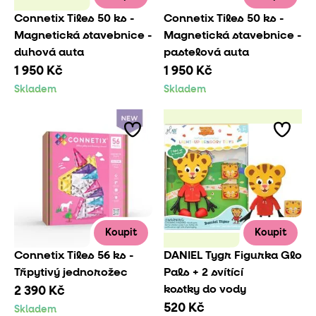
Connetix Tiles 50 ks -
Connetix Tiles 50 ks -
Magnetická stavebnice -
Magnetická stavebnice -
duhová auta
pastelová auta
1 950 Kč
1 950 Kč
Skladem
Skladem
Koupit
Koupit
Connetix Tiles 56 ks -
DANIEL Tygr Figurka Glo
Třpytivý jednorožec
Pals + 2 svítící
kostky do vody
2 390 Kč
520 Kč
Skladem