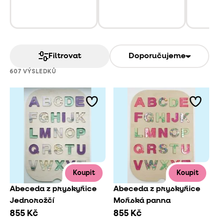
Filtrovat
Doporučujeme
607 VÝSLEDKŮ
Koupit
Koupit
Abeceda z pryskyřice
Abeceda z pryskyřice
Jednorožčí
Mořská panna
855 Kč
855 Kč