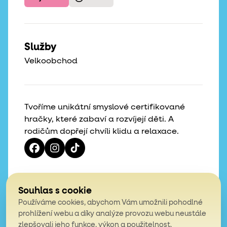
Služby
Velkoobchod
Tvoříme unikátní smyslové certifikované
hračky, které zabaví a rozvíjejí děti. A
rodičům dopřejí chvíli klidu a relaxace.
Vaše hvězdičky, naše motivace
Souhlas s cookie
Používáme cookies, abychom Vám umožnili pohodlné
4,9
prohlížení webu a díky analýze provozu webu neustále
zlepšovali jeho funkce, výkon a použitelnost.
z celkem 200 hodnocení