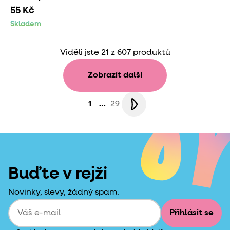
55 Kč
Skladem
Viděli jste 21 z 607 produktů
Zobrazit další
1
…
29
Buďte v rejži
Novinky, slevy, žádný spam.
Přihlásit se