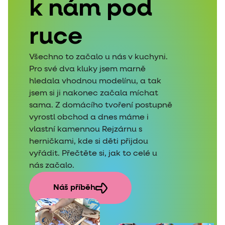
k nám pod
ruce
Všechno to začalo u nás v kuchyni.
Pro své dva kluky jsem marně
hledala vhodnou modelínu, a tak
jsem si ji nakonec začala míchat
sama. Z domácího tvoření postupně
vyrostl obchod a dnes máme i
vlastní kamennou Rejzárnu s
herničkami, kde si děti přijdou
vyřádit. Přečtěte si, jak to celé u
nás začalo.
Náš příběh