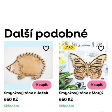
Další podobné
JARO
Koupit
Koupit
Smyslový tácek Ježek
Smyslový tácek Motýl
650 Kč
650 Kč
Skladem
Skladem