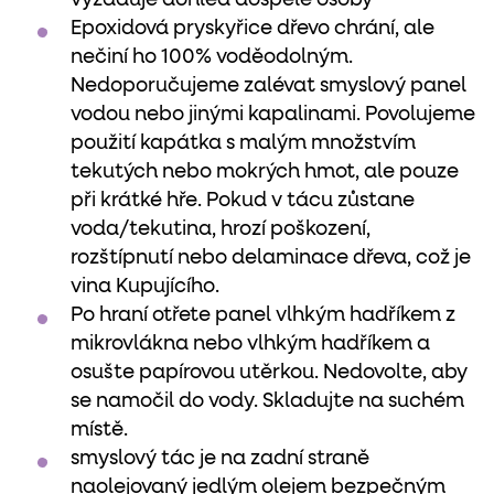
Epoxidová pryskyřice dřevo chrání, ale
nečiní ho 100% voděodolným.
Nedoporučujeme zalévat smyslový panel
vodou nebo jinými kapalinami. Povolujeme
použití kapátka s malým množstvím
tekutých nebo mokrých hmot, ale pouze
při krátké hře. Pokud v tácu zůstane
voda/tekutina, hrozí poškození,
rozštípnutí nebo delaminace dřeva, což je
vina Kupujícího.
Po hraní otřete panel vlhkým hadříkem z
mikrovlákna nebo vlhkým hadříkem a
osušte papírovou utěrkou. Nedovolte, aby
se namočil do vody. Skladujte na suchém
místě.
smyslový tác je na zadní straně
naolejovaný jedlým olejem bezpečným