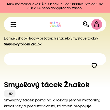
Mimi mamolína jako DÁREK k nákupu od 1.800Kč! Platí od 1. do
31.8.2026 nebo do vyprodání zásob.
Domů
/
Eshop
/
Hračky ostatních značek
/
Smyslové tácky
/
Smyslový tácek Žralok
Smyslový tácek Žralok
Tip
Smyslový tácek pomáhá k rozvoji jemné motoriky,
kreativity a představivosti, zároveň propojuje