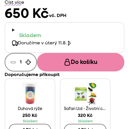
dětskou hru s přírodou.
Číst více
650 Kč
vč. DPH
Skladem
Doručíme v úterý 11.8.
Do košíku
Doporučujeme přikoupit
Duhová rýže
Safari Ltd - Životní cyklus - Beruška
250 Kč
320 Kč
Skladem
Skladem