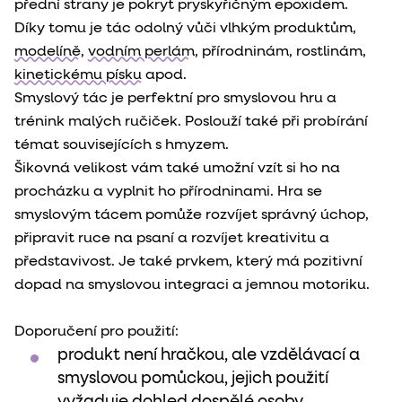
přední strany je pokryt pryskyřičným epoxidem.
Díky tomu je tác odolný vůči vlhkým produktům,
modelíně
,
vodním perlám
, přírodninám, rostlinám,
kinetickému písku
apod.
Smyslový tác je perfektní pro smyslovou hru a
trénink malých ručiček. Poslouží také při probírání
témat souvisejících s hmyzem.
Šikovná velikost vám také umožní vzít si ho na
procházku a vyplnit ho přírodninami. Hra se
smyslovým tácem pomůže rozvíjet správný úchop,
připravit ruce na psaní a rozvíjet kreativitu a
představivost. Je také prvkem, který má pozitivní
dopad na smyslovou integraci a jemnou motoriku.
Doporučení pro použití:
produkt není hračkou, ale vzdělávací a
smyslovou pomůckou, jejich použití
vyžaduje dohled dospělé osoby