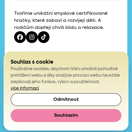
Tvoříme unikátní smyslové certifikované
hračky, které zabaví a rozvíjejí děti. A
rodičům dopřejí chvíli klidu a relaxace.
Vaše hvězdičky, naše motivace
Souhlas s cookie
Používáme cookies, abychom Vám umožnili pohodlné
4,9
prohlížení webu a díky analýze provozu webu neustále
zlepšovali jeho funkce, výkon a použitelnost.
z celkem 200 hodnocení
více informací
Odmítnout
© 2026, Mámy v rejži. Všechna práva vyhrazena.
Obchodní podmínky
Podmínky ochrany osobních údajů
Souhlasím
E-shop vytvořila
Simplia.cz