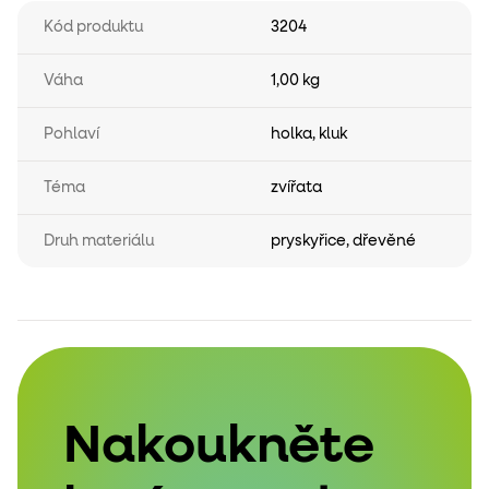
Kód produktu
3204
Váha
1,00 kg
Pohlaví
holka
,
kluk
Téma
zvířata
Druh materiálu
pryskyřice
,
dřevěné
Nakoukněte