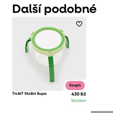
Další podobné
Koupit
TickiT Stolní lupa
430 Kč
Skladem