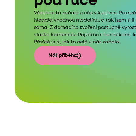
pod ruce
Všechno to začalo u nás v kuchyni. Pro sv
hledala vhodnou modelínu, a tak jsem si j
sama. Z domácího tvoření postupně vyros
vlastní kamennou Rejzárnu s herničkami, kde
Přečtěte si, jak to celé u nás začalo.
Náš příběh