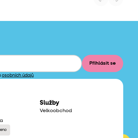
Přihlásit se
m
osobních údajů
Služby
Velkoobchod
na
řeno