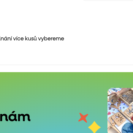
dnání více kusů vybereme
 nám