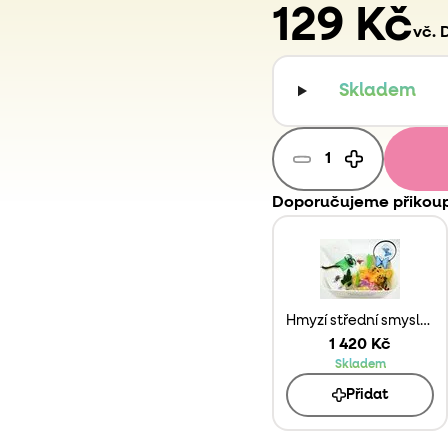
129 Kč
vč. 
Skladem
Doporučujeme přikoup
Hmyzí střední smyslobox
1 420 Kč
Skladem
Přidat