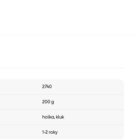
2740
200 g
holka
,
kluk
1-2 roky