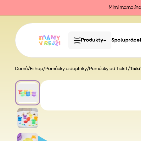
Mimi mamolína j
Produkty
Spolupráce
Domů
/
Eshop
/
Pomůcky a doplňky
/
Pomůcky od TickiT
/
Ticki