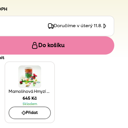
DPH
Doručíme v úterý 11.8.
Do košíku
it
Mamolínová Hmyzí dóza
645 Kč
Skladem
Přidat