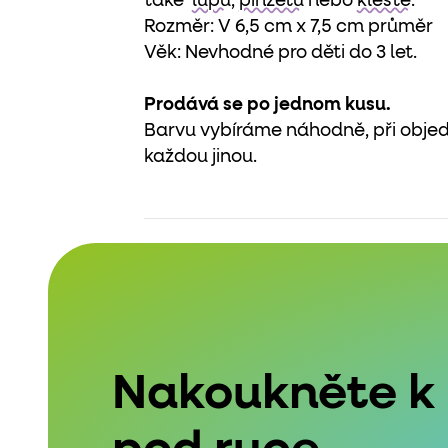
také
lupu
,
pinzetu
nebo
kleště
.
Rozměr: V 6,5 cm x 7,5 cm průměr
Věk: Nevhodné pro děti do 3 let.
Prodává se po jednom kusu.
Barvu vybíráme náhodně, při obje
každou jinou.
Nakoukněte k