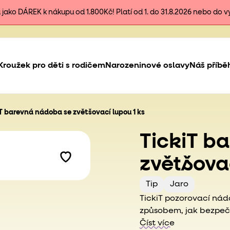
ako DÁREK k nákupu od 1.800Kč! Platí od 1. do 31.8.2026 nebo do 
Kroužek pro děti s rodičem
Narozeninové oslavy
Náš příbě
T barevná nádoba se zvětšovací lupou 1 ks
TickiT b
zvětšova
Tip
Jaro
TickiT pozorovací nád
způsobem, jak bezpeč
prostředí, Je nezbyt
Číst více