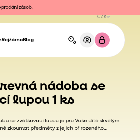
vyprodání zásob.
CZK
h
Rejžárna
Blog
arevná nádoba se
cí lupou 1 ks
oba se zvětšovací lupou je pro Vaše dítě skvělým
ně zkoumat předměty z jejich přirozeného
ným doplňkem pro malé průzkumníky.