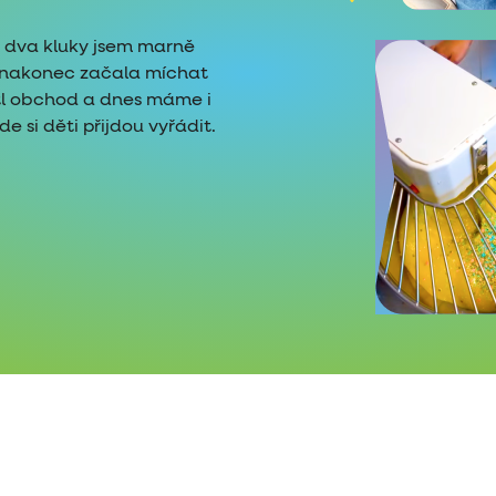
é dva kluky jsem marně
i nakonec začala míchat
tl obchod a dnes máme i
 si děti přijdou vyřádit.