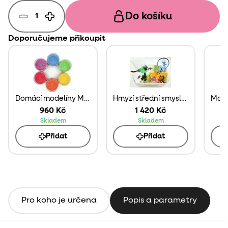
Do košíku
Doporučujeme přikoupit
Domácí modelíny Mamolíny 6 ks
Hmyzí střední smyslobox
960 Kč
1 420 Kč
Skladem
Skladem
Přidat
Přidat
Pro koho je určena
Popis a parametry