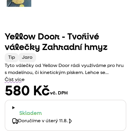
Yellow Door - Tvořivé
válečky Zahradní hmyz
Tip
Jaro
Tyto válečky od Yellow Door rádi využíváme pro hru
s modelínou, či kinetickým pískem. Lehce se
obtiskávají a dělají moc hezkou scenérii. Děti si
Číst více
procvičují jemnou motoriku a rozšiřují slovní zásobu.
580 Kč
vč. DPH
Obtisknutý obrázek vyzývá k povídání. Ideální
doplněk, jak si zpestřit hru se smyslovým materiálem.
Tato sada hravou formou děti provede hmyzí říší.
Skladem
Produkty od Yellow Door jsou kvalitní a vydrží snad
Doručíme v úterý 11.8.
vše.