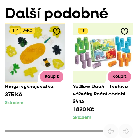
Další podobné
TIP
JARO
TIP
Koupit
Koupit
Hmyzí vykrajovátka
Yellow Door - Tvořivé
válečky Roční období
375 Kč
24ks
Skladem
1 820 Kč
Skladem