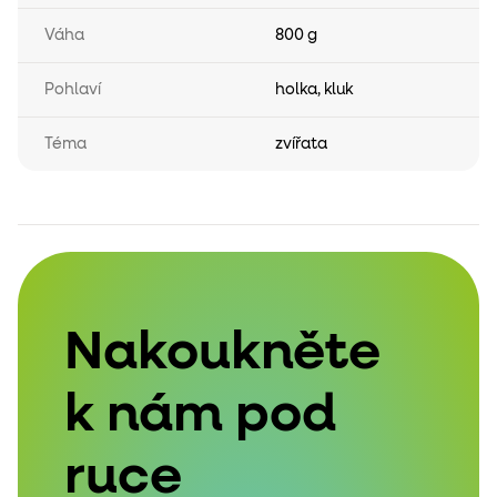
Váha
800 g
Pohlaví
holka
,
kluk
Téma
zvířata
Nakoukněte
k nám pod
ruce