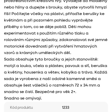
prostřednictvím kreativní hry. Vyválejte do modleíny
nebo hlíny a dupejte s brouky, abyste vytvořili hmyzí
říši! Počítejte včelky na plástvi, přiřaďte berušky ke
květinám a při pozorném pohledu vyprávějte
příběhy o tom, co se děje poblíž. Děti mohou
experimentovat s použitím různého tlaku a
rolováním různými způsoby, zdokonalovat své jemné
motorické dovednosti při vytváření hmatových
vzorů a krásných uměleckých děl.
Sada obsahuje tyto broučky a jejich stanoviště:
motýl a louka, včela a plástev, pavouk a síť, beruška
a květiny, housenka a větev, kobylka a tráva. Každá
sada je vyrobena z naší odolné kamenné směsi a
obsahuje šest válečků o rozměrech 72 x 34 mm a
snadno se čistí. Bezpečné pro věk 2+.
Snadno se omývají.
Kód produktu
1233