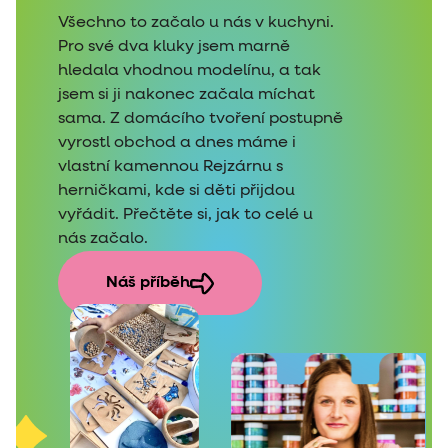
Všechno to začalo u nás v kuchyni.
Pro své dva kluky jsem marně
hledala vhodnou modelínu, a tak
jsem si ji nakonec začala míchat
sama. Z domácího tvoření postupně
vyrostl obchod a dnes máme i
vlastní kamennou Rejzárnu s
herničkami, kde si děti přijdou
vyřádit. Přečtěte si, jak to celé u
nás začalo.
Náš příběh