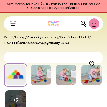
Mimi mamolína jako DÁREK k nákupu od 1.800Kč! Platí od 1. do
31.8.2026 nebo do vyprodání zásob.
Domů
/
Eshop
/
Pomůcky a doplňky
/
Pomůcky od TickiT
/
TickiT Průsvitné barevné pyramidy 30 ks
+5