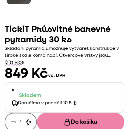
TickiT Průsvitné barevné
pyramidy 30 ks
Skládání pyramid umožňuje vytvářet konstrukce v
široké škále kombinací. Čtvercové vrstvy jsou
navrženy tak, aby se mohly skládat svisle, z velké na
Číst více
malou nebo z malé na velkou, a také vodorovně pro
849 Kč
vč. DPH
vytvoření vyšších struktur.
Skladem
Doručíme v pondělí 10.8.
Do košíku