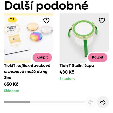
Další podobné
TIP
Koupit
Koupit
TickiT reflexní zvukové
TickiT Stolní lupa
a zrakové malé disky
430 Kč
3ks
Skladem
650 Kč
Skladem