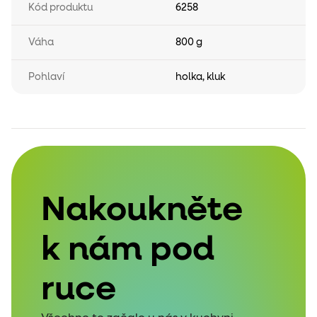
Kód produktu
6258
Váha
800 g
Pohlaví
holka
,
kluk
Nakoukněte
k nám pod
ruce