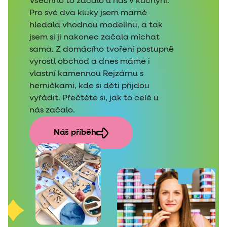
Všechno to začalo u nás v kuchyni.
Pro své dva kluky jsem marně
hledala vhodnou modelínu, a tak
jsem si ji nakonec začala míchat
sama. Z domácího tvoření postupně
vyrostl obchod a dnes máme i
vlastní kamennou Rejzárnu s
herničkami, kde si děti přijdou
vyřádit. Přečtěte si, jak to celé u
nás začalo.
Náš příběh