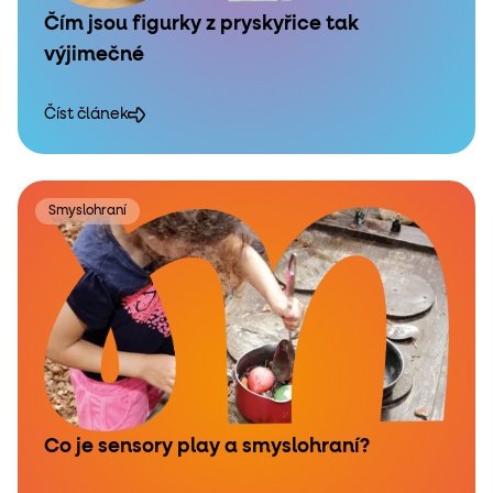
Čím jsou figurky z pryskyřice tak
výjimečné
Číst článek
Smyslohraní
Co je sensory play a smyslohraní?