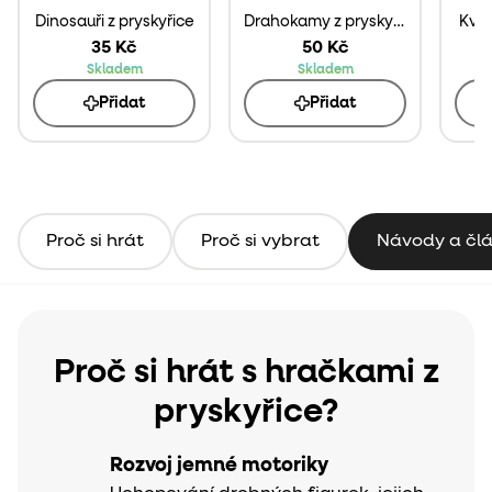
Dinosauři z pryskyřice
Drahokamy z pryskyřice
Květ
35 Kč
50 Kč
Skladem
Skladem
Přidat
Přidat
Proč si hrát
Proč si vybrat
Návody a čl
Proč si hrát s hračkami z
pryskyřice?
Rozvoj jemné motoriky