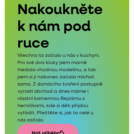
Nakoukněte
k nám pod
ruce
Všechno to začalo u nás v kuchyni.
Pro své dva kluky jsem marně
hledala vhodnou modelínu, a tak
jsem si ji nakonec začala míchat
sama. Z domácího tvoření postupně
vyrostl obchod a dnes máme i
vlastní kamennou Rejzárnu s
herničkami, kde si děti přijdou
vyřádit. Přečtěte si, jak to celé u
nás začalo.
Náš příběh