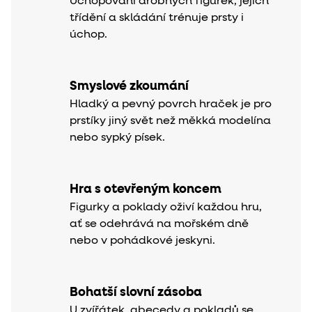
Uchopování drobných figurek, jejich
třídění a skládání trénuje prsty i
úchop.
Smyslové zkoumání
Hladký a pevný povrch hraček je pro
prstíky jiný svět než měkká modelína
nebo sypký písek.
Hra s otevřeným koncem
Figurky a poklady oživí každou hru,
ať se odehrává na mořském dně
nebo v pohádkové jeskyni.
Bohatší slovní zásoba
U zvířátek, abecedy a pokladů se