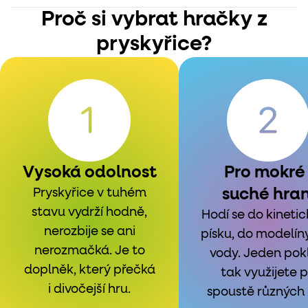
Proč si vybrat hračky z
pryskyřice?
Vysoká odolnost
Pro mokré 
suché hran
Pryskyřice v tuhém
stavu vydrží hodně,
Hodí se do kineti
nerozbije se ani
písku, do modelíny
nerozmačká. Je to
vody. Jeden pok
doplněk, který přečká
tak využijete p
i divočejší hru.
spoustě různých 