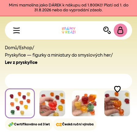
Mimi mamolína jako DÁREK k nákupu od 1.800Kč! Platí od 1. do
31.8.2026 nebo do vyprodání zásob.
Domů
/
Eshop
/
Pryskyřice — figurky a miniatury do smyslových her
/
Lev z pryskyřice
Certifikováno od 3 let
Česká ruční výroba