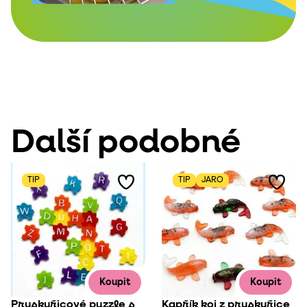
Další podobné
TIP
TIP
JARO
Koupit
Koupit
Pryskyřicové puzzle s
Kapřík koi z pryskyřice