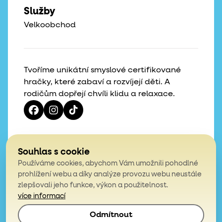
Služby
Velkoobchod
Tvoříme unikátní smyslové certifikované
hračky, které zabaví a rozvíjejí děti. A
rodičům dopřejí chvíli klidu a relaxace.
Vaše hvězdičky, naše motivace
Souhlas s cookie
Používáme cookies, abychom Vám umožnili pohodlné
4,9
prohlížení webu a díky analýze provozu webu neustále
zlepšovali jeho funkce, výkon a použitelnost.
z celkem 200 hodnocení
více informací
Odmítnout
© 2026, Mámy v rejži. Všechna práva vyhrazena.