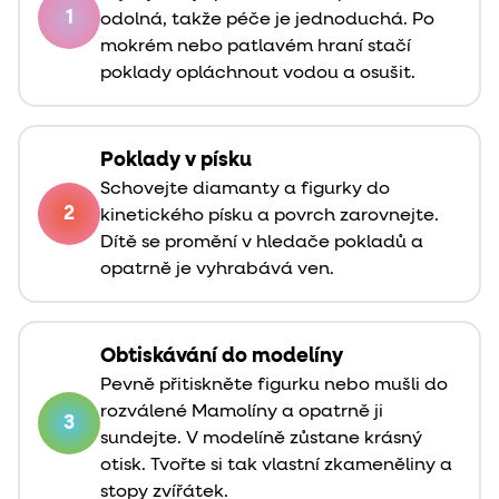
1
odolná, takže péče je jednoduchá. Po
mokrém nebo patlavém hraní stačí
poklady opláchnout vodou a osušit.
Poklady v písku
Schovejte diamanty a figurky do
2
kinetického písku a povrch zarovnejte.
Dítě se promění v hledače pokladů a
opatrně je vyhrabává ven.
Obtiskávání do modelíny
Pevně přitiskněte figurku nebo mušli do
rozválené Mamolíny a opatrně ji
3
sundejte. V modelíně zůstane krásný
otisk. Tvořte si tak vlastní zkameněliny a
stopy zvířátek.