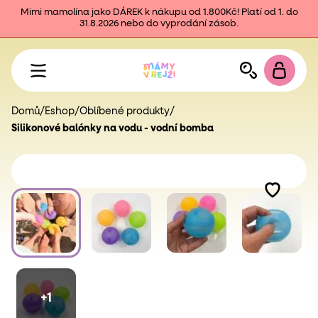
Mimi mamolína jako DÁREK k nákupu od 1.800Kč! Platí od 1. do
31.8.2026 nebo do vyprodání zásob.
Domů
/
Eshop
/
Oblíbené produkty
/
Silikonové balónky na vodu - vodní bomba
+1