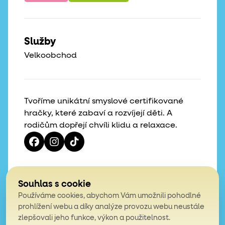
Služby
Velkoobchod
Tvoříme unikátní smyslové certifikované
hračky, které zabaví a rozvíjejí děti. A
rodičům dopřejí chvíli klidu a relaxace.
Vaše hvězdičky, naše motivace
Souhlas s cookie
Používáme cookies, abychom Vám umožnili pohodlné
4,9
prohlížení webu a díky analýze provozu webu neustále
zlepšovali jeho funkce, výkon a použitelnost.
z celkem 200 hodnocení