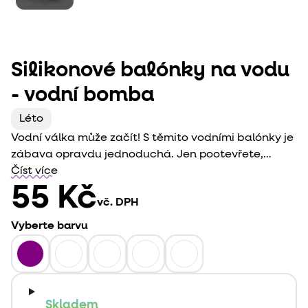
Silikonové balónky na vodu
- vodní bomba
Léto
Vodní válka může začít! S těmito vodními balónky je
zábava opravdu jednoduchá. Jen pootevřete,
ponoříte do vody, koule se poté sama zavře a máte
Číst více
připravené vodní bomby.
55 Kč
vč. DPH
Vyberte barvu
Skladem