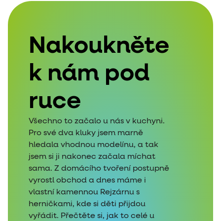
Nakoukněte
k nám pod
ruce
Všechno to začalo u nás v kuchyni.
Pro své dva kluky jsem marně
hledala vhodnou modelínu, a tak
jsem si ji nakonec začala míchat
sama. Z domácího tvoření postupně
vyrostl obchod a dnes máme i
vlastní kamennou Rejzárnu s
herničkami, kde si děti přijdou
vyřádit. Přečtěte si, jak to celé u