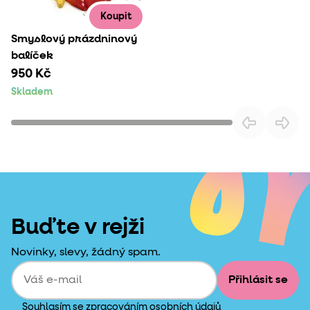
Koupit
Smyslový prázdninový
balíček
950 Kč
Skladem
Buďte v rejži
Novinky, slevy, žádný spam.
Přihlásit se
Souhlasím se zpracováním
osobních údajů