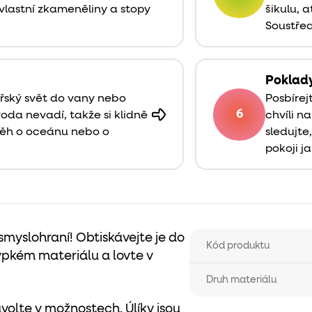
k vlastní zkameněliny a stopy
šikulu, 
Soustřed
Poklad
ořský svět do vany nebo
Posbírej
6
voda nevadí, takže si klidně
chvíli n
běh o oceánu nebo o
sledujte
pokoji j
 smyslohraní! Obtiskávejte je do
Kód produktu
sypkém materiálu a lovte v
Druh materiálu
 navolte v možnostech. Úlíky jsou