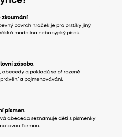
kyřice?
é zkoumání
evný povrch hraček je pro prstíky jiný
měkká modelína nebo sypký písek.
slovní zásoba
k, abecedy a pokladů se přirozeně
yprávění a pojmenovávání.
í písmen
ová abeceda seznamuje děti s písmenky
matovou formou.