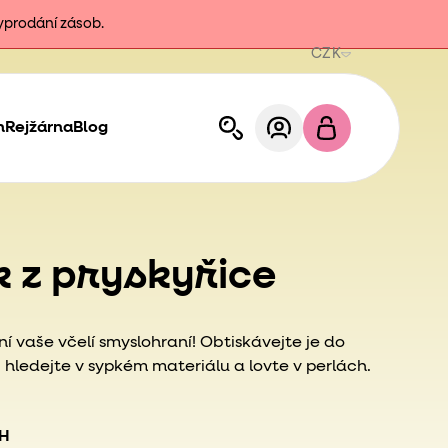
vyprodání zásob.
CZK
h
Rejžárna
Blog
ík z pryskyřice
lní vaše včelí smyslohraní! Obtiskávejte je do
 hledejte v sypkém materiálu a lovte v perlách.
PH