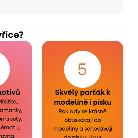
yřice?
motivů
Skvělý parťák k
modelíně i písku
ířátka,
iamanty,
Poklady se krásně
nní sety.
obtiskávají do
 tématu,
modelíny a schovávají
zrovna
do písku. Hru s