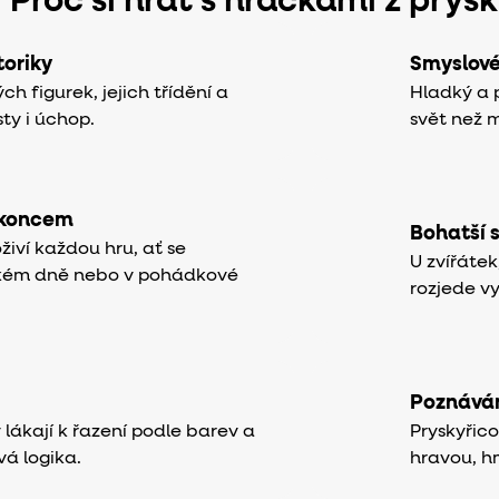
Proč si hrát s hračkami z prys
oriky
Smyslov
 figurek, jejich třídění a
Hladký a p
sty i úchop.
svět než 
 koncem
Bohatší 
živí každou hru, ať se
U zvířáte
kém dně nebo v pohádkové
rozjede v
Poznáván
lákají k řazení podle barev a
Pryskyřic
avá logika.
hravou, h