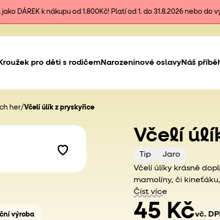
ako DÁREK k nákupu od 1.800Kč! Platí od 1. do 31.8.2026 nebo do 
Kroužek pro děti s rodičem
Narozeninové oslavy
Náš příbě
ých her
/
Včelí úlík z pryskyřice
Včelí úl
Tip
Jaro
Včelí úlíky krásně dop
mamolíny, či kineťáku,
Číst více
45 Kč
vč. D
ční výroba