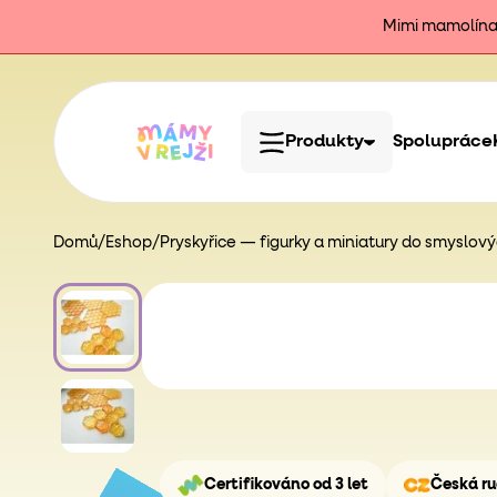
Mimi mamolína j
Produkty
Spolupráce
Domů
/
Eshop
/
Pryskyřice — figurky a miniatury do smyslov
Certifikováno od 3 let
Česká ru