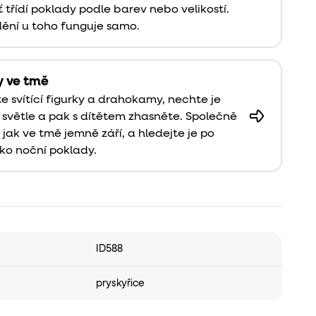
ať třídí poklady podle barev nebo velikostí.
ění u toho funguje samo.
y ve tmě
te svítící figurky a drahokamy, nechte je
a světle a pak s dítětem zhasněte. Společně
, jak ve tmě jemně září, a hledejte je po
ako noční poklady.
ID588
pryskyřice