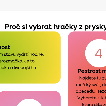
Proč si vybrat hračky z prysk
nost
m stavu vydrží hodně,
nerozmačká. Je to
čká i divočejší hru.
Pestrost 
Najdete tu zv
mořský svět, d
abecedu i sezó
Vyberete si k
které dítě 