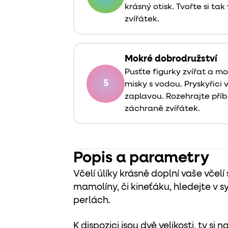
krásný otisk. Tvořte si ta
zvířátek.
Mokré dobrodružství
Pusťte figurky zvířat a m
5
misky s vodou. Pryskyřici 
zaplavou. Rozehrajte pří
záchraně zvířátek.
Popis a parametry
Včelí úlíky krásně doplní vaše včelí
mamolíny, či kineťáku, hledejte v 
perlách.
K dispozici jsou dvě velikosti, ty si