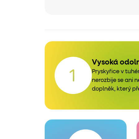
Vysoká odol
Pryskyřice v tuhé
nerozbije se ani 
doplněk, který pře