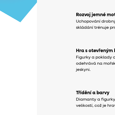
Rozvoj jemné mot
Uchopování drobných
skládání trénuje pr
Hra s otevřeným
Figurky a poklady o
odehrává na mořs
jeskyni.
Třídění a barvy
Diamanty a figurky 
velikostí, což je hr