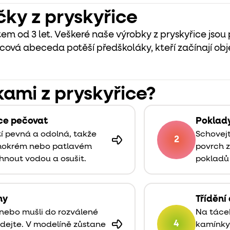
čky z pryskyřice
em od 3 let. Veškeré naše výrobky z pryskyřice jsou
icová abeceda potěší předškoláky, kteří začínají ob
kami z pryskyřice?
ice pečovat
Poklady
tí pevná a odolná, takže
Schovejt
2
 mokrém nebo patlavém
povrch z
hnout vodou a osušit.
pokladů
ny
Tříděn
 nebo mušli do rozválené
Na táce
4
ndejte. V modelíně zůstane
kamínky,