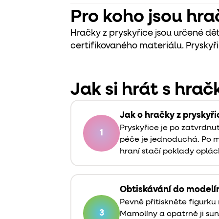
Pro koho jsou hra
Hračky z pryskyřice jsou určené dět
certifikovaného materiálu. Pryskyř
Jak si hrát s hrač
Jak o hračky z pryskyř
Pryskyřice je po zatvrdnu
1
péče je jednoduchá. Po
hraní stačí poklady oplác
Obtiskávání do modelí
Pevně přitiskněte figurku
3
Mamolíny a opatrně ji su