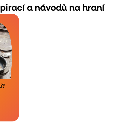
spirací a návodů na hraní
í?