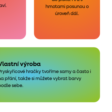
aví.
hmotami posunou o
úroveň dál.
Vlastní výroba
Pryskyřicové hračky tvoříme samy a často i
na přání, takže si můžete vybrat barvy
podle sebe.