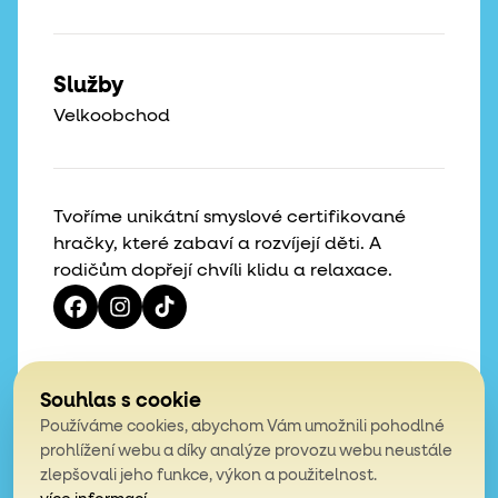
Služby
Velkoobchod
Tvoříme unikátní smyslové certifikované
hračky, které zabaví a rozvíjejí děti. A
rodičům dopřejí chvíli klidu a relaxace.
Vaše hvězdičky, naše motivace
Souhlas s cookie
Používáme cookies, abychom Vám umožnili pohodlné
4,9
prohlížení webu a díky analýze provozu webu neustále
zlepšovali jeho funkce, výkon a použitelnost.
z celkem 200 hodnocení