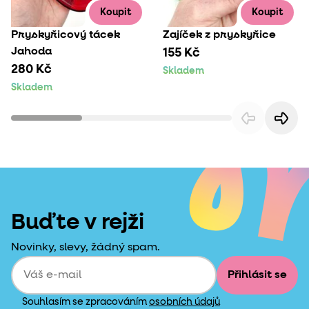
Koupit
Koupit
Pryskyřicový tácek
Zajíček z pryskyřice
Jahoda
155 Kč
280 Kč
Skladem
Skladem
Buďte v rejži
Novinky, slevy, žádný spam.
Přihlásit se
Souhlasím se zpracováním
osobních údajů