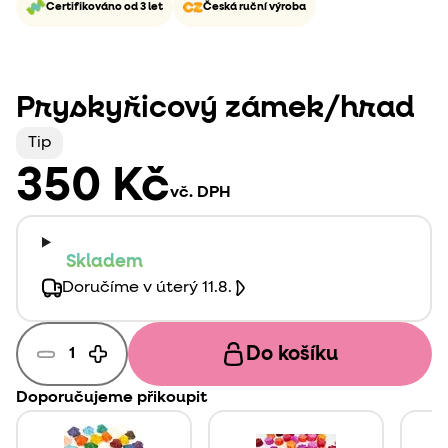
Certifikováno od 3 let
Česká ruční výroba
Pryskyřicový zámek/hrad
Tip
350 Kč
vč. DPH
Skladem
Doručíme v úterý 11.8.
Do košíku
Doporučujeme přikoupit