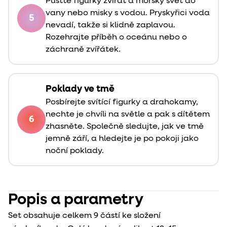
Pusťte figurky zvířat a mořský svět do
vany nebo misky s vodou. Pryskyřici voda
5
nevadí, takže si klidně zaplavou.
Rozehrajte příběh o oceánu nebo o
záchraně zvířátek.
Poklady ve tmě
Posbírejte svítící figurky a drahokamy,
nechte je chvíli na světle a pak s dítětem
6
zhasněte. Společně sledujte, jak ve tmě
jemně září, a hledejte je po pokoji jako
noční poklady.
Popis a parametry
Set obsahuje celkem 9 částí ke složení