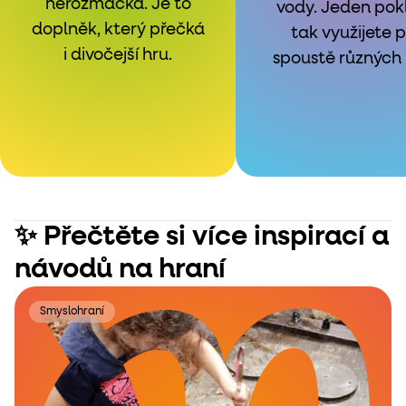
nerozmačká. Je to
vody. Jeden pok
doplněk, který přečká
tak využijete p
i divočejší hru.
spoustě různých 
✨ Přečtěte si více inspirací a
návodů na hraní
Smyslohraní