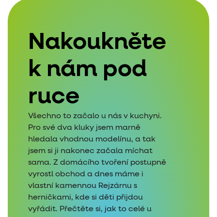
Nakoukněte
k nám pod
ruce
Všechno to začalo u nás v kuchyni.
Pro své dva kluky jsem marně
hledala vhodnou modelínu, a tak
jsem si ji nakonec začala míchat
sama. Z domácího tvoření postupně
vyrostl obchod a dnes máme i
vlastní kamennou Rejzárnu s
herničkami, kde si děti přijdou
vyřádit. Přečtěte si, jak to celé u