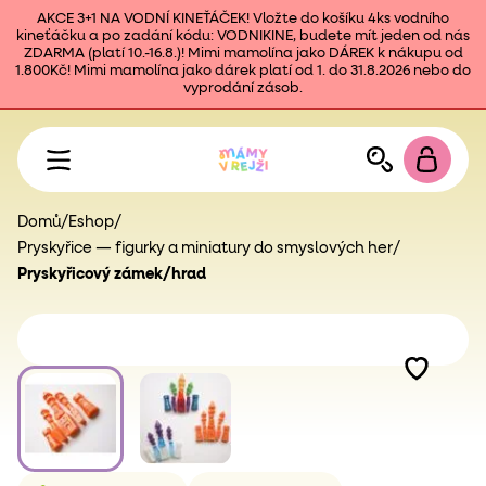
AKCE 3+1 NA VODNÍ KINEŤÁČEK! Vložte do košíku 4ks vodního
kineťáčku a po zadání kódu: VODNIKINE, budete mít jeden od nás
ZDARMA (platí 10.-16.8.)! Mimi mamolína jako DÁREK k nákupu od
1.800Kč! Mimi mamolína jako dárek platí od 1. do 31.8.2026 nebo do
vyprodání zásob.
Domů
/
Eshop
/
Pryskyřice — figurky a miniatury do smyslových her
/
Pryskyřicový zámek/hrad