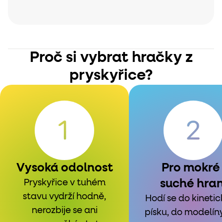
Proč si vybrat hračky z
pryskyřice?
Vysoká odolnost
Pro mokré 
suché hran
Pryskyřice v tuhém
stavu vydrží hodně,
Hodí se do kineti
nerozbije se ani
písku, do modelíny