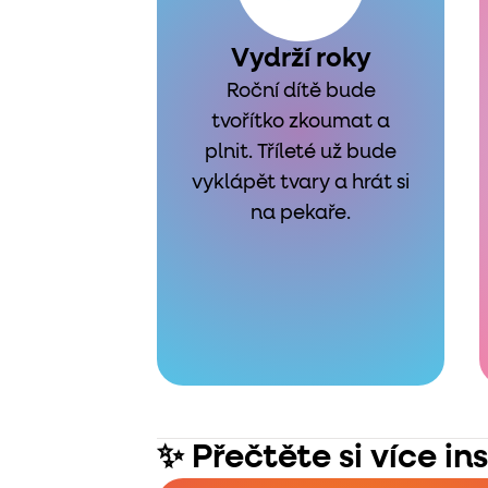
Vydrží roky
Roční dítě bude
tvořítko zkoumat a
plnit. Tříleté už bude
vyklápět tvary a hrát si
na pekaře.
✨ Přečtěte si více in