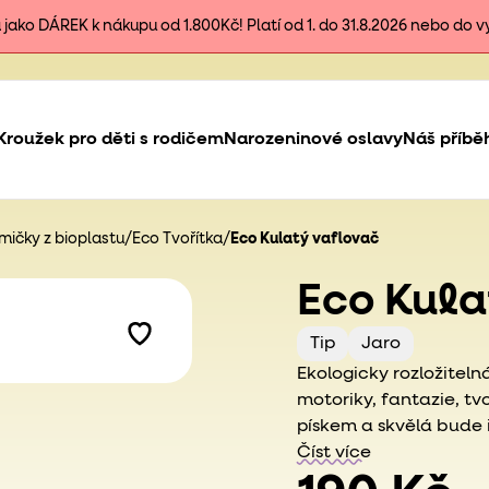
ako DÁREK k nákupu od 1.800Kč! Platí od 1. do 31.8.2026 nebo do 
Kroužek pro děti s rodičem
Narozeninové oslavy
Náš příbě
ičky z bioplastu
/
Eco Tvořítka
/
Eco Kulatý vaflovač
Eco Kula
Tip
Jaro
Ekologicky rozložiteln
motoriky, fantazie, tvo
pískem a skvělá bude i
poslouží do dětské ku
Číst více