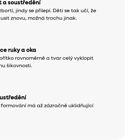
t a soustředění
ortí, jindy se přilepí. Děti se tak učí, že
usit znovu, možná trochu jinak.
ce ruky a oka
ořítko rovnoměrně a tvar celý vyklopit
u šikovnosti.
oustředění
 formování má až zázračně uklidňující