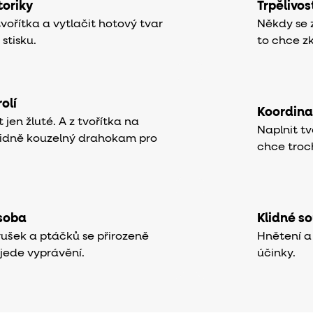
oriky
Trpělivos
ořítka a vytlačit hotový tvar
Někdy se zb
 stisku.
to chce zk
olí
Koordina
 jen žluté. A z tvořítka na
Naplnit tv
lidně kouzelný drahokam pro
chce troch
ásoba
Klidné s
rušek a ptáčků se přirozeně
Hnětení a
jede vyprávění.
účinky.