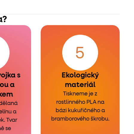
a?
ojka s
Ekologický
ou a
materiál
čkem
Tiskneme je z
rostlinného PLA na
 dělaná
bázi kukuřičného a
línu a
bramborového škrobu.
ek. Tvar
ně se