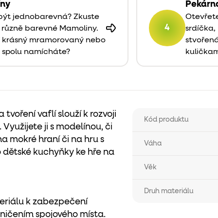
íny
Pekárn
í být jednobarevná? Zkuste
Otevřete
4
y různě barevné Mamoliny.
srdíčka,
pí krásný mramorovaný nebo
stvořená
y spolu namícháte?
kulička
voření vaflí slouží k rozvoji
Kód produktu
 Využijete ji s modelínou, či
a mokré hraní či na hru s
Váha
o dětské kuchyňky ke hře na
Věk
Druh materiálu
eriálu k zabezpečení
oničením spojového místa.