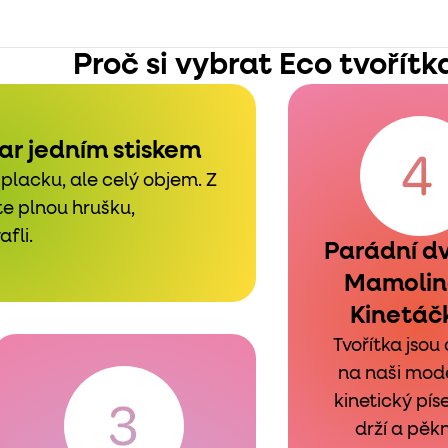
Proč si vybrat Eco tvořítk
ar jedním stiskem
 placku, ale celý objem. Z
te plnou hrušku,
fli.
Parádní dv
Mamolin
Kinetá
Tvořítka jsou
na naši mode
kinetický pís
drží a pěk