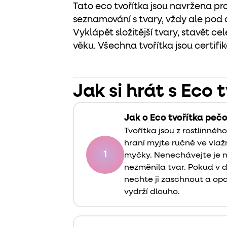
Tato eco tvořítka jsou navržena pro
seznamování s tvary, vždy ale pod 
Vyklápět složitější tvary, stavět ce
věku. Všechna tvořítka jsou certif
Jak si hrát s Eco 
Jak o Eco tvořítka peč
Tvořítka jsou z rostlinnéh
hraní myjte ručně ve vla
1
myčky. Nenechávejte je na
nezměnila tvar. Pokud v 
nechte ji zaschnout a opa
vydrží dlouho.