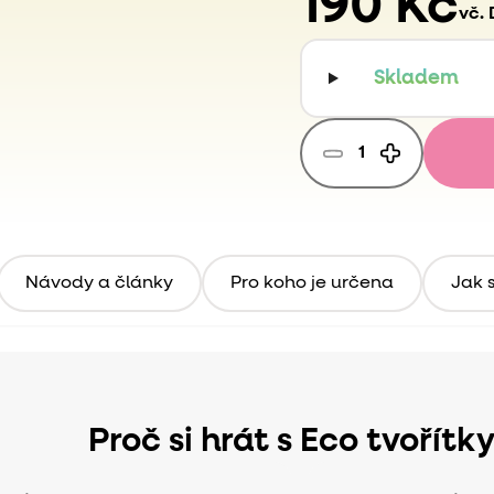
190 Kč
vč.
Skladem
Návody a články
Pro koho je určena
Jak s
Proč si hrát s Eco tvořítk