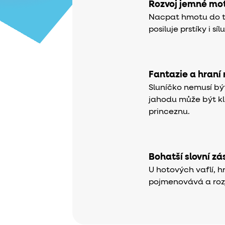
Rozvoj jemné mot
Nacpat hmotu do tv
posiluje prstíky i sílu
Fantazie a hraní r
Sluníčko nemusí být
jahodu může být k
princeznu.
Bohatší slovní z
U hotových vaflí, h
pojmenovává a roz