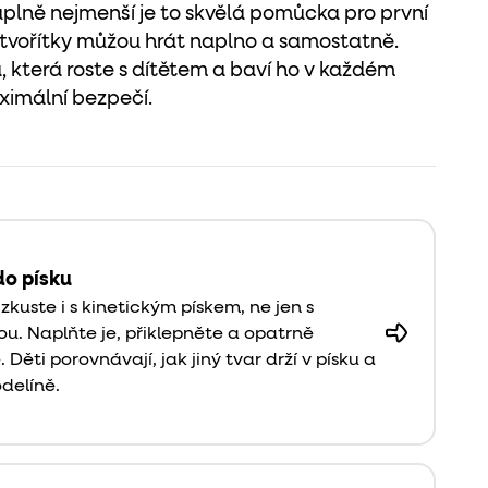
 úplně nejmenší je to skvělá pomůcka pro první
s tvořítky můžou hrát naplno a samostatně.
ka, která roste s dítětem a baví ho v každém
aximální bezpečí.
do písku
 zkuste i s kinetickým pískem, ne jen s
u. Naplňte je, přiklepněte a opatrně
 Děti porovnávají, jak jiný tvar drží v písku a
odelíně.