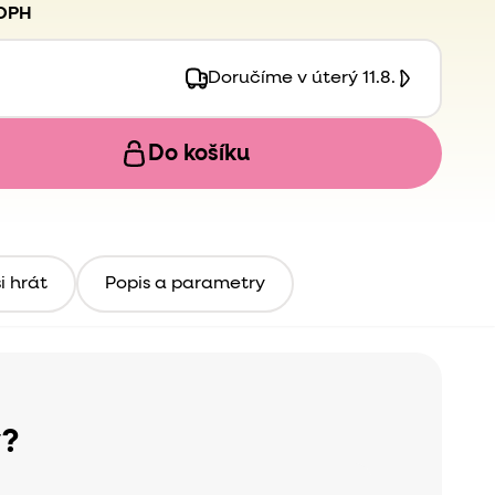
 DPH
Doručíme v úterý 11.8.
Do košíku
i hrát
Popis a parametry
y?