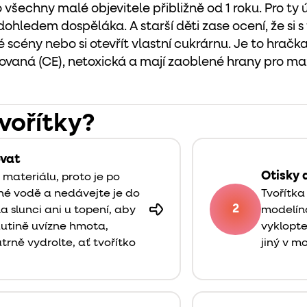
 všechny malé objevitele přibližně od 1 roku. Pro ty
dohledem dospěláka. A starší děti zase ocení, že si 
lé scény nebo si otevřít vlastní cukrárnu. Je to hrač
ikovaná (CE), netoxická a mají zaoblené hrany pro m
tvořítky?
ovat
Otisky 
o materiálu, proto je po
žné vodě a nedávejte je do
Tvořítka
2
 slunci ani u topení, aby
modelíno
dutině uvízne hmota,
vyklopte.
trně vydrolte, ať tvořítko
jiný v m