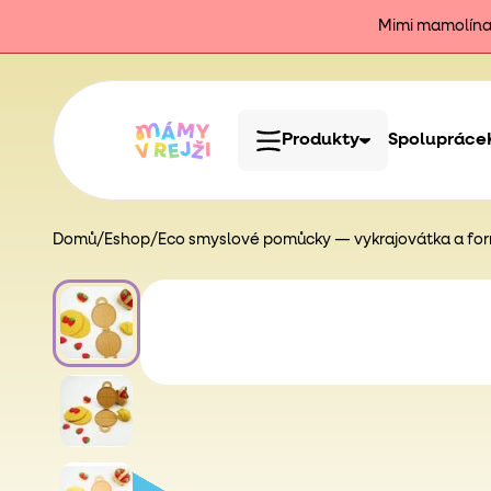
Mimi mamolína j
Produkty
Spolupráce
Domů
/
Eshop
/
Eco smyslové pomůcky — vykrajovátka a form