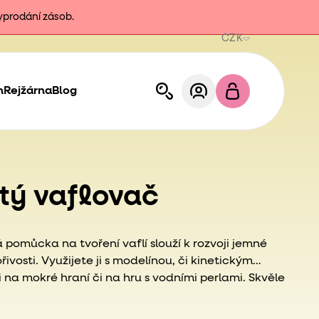
vyprodání zásob.
CZK
h
Rejžárna
Blog
tý vaflovač
á pomůcka na tvoření vaflí slouží k rozvoji jemné
řivosti. Využijete ji s modelínou, či kinetickým
 na mokré hraní či na hru s vodními perlami. Skvěle
chyňky ke hře na jako.