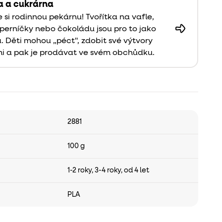
a a cukrárna
 si rodinnou pekárnu! Tvořítka na vafle,
 perníčky nebo čokoládu jsou pro to jako
. Děti mohou „péct", zdobit své výtvory
mi a pak je prodávat ve svém obchůdku.
2881
100 g
1-2 roky
,
3-4 roky
,
od 4 let
PLA