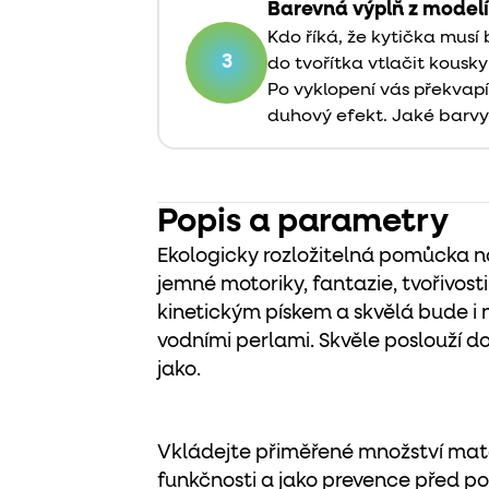
Barevná výplň z model
Kdo říká, že kytička mus
3
do tvořítka vtlačit kousk
Po vyklopení vás překva
duhový efekt. Jaké barv
Popis a parametry
Ekologicky rozložitelná pomůcka na t
jemné motoriky, fantazie, tvořivosti.
kinetickým pískem a skvělá bude i n
vodními perlami. Skvěle poslouží d
jako.
Vkládejte přiměřené množství mat
funkčnosti a jako prevence před p