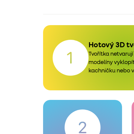
Hotový 3D tv
Tvořítka netvarují
modelíny vyklopí
kachničku nebo va