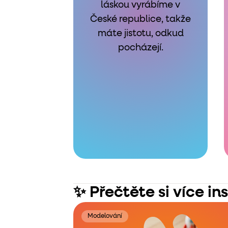
láskou vyrábíme v
České republice, takže
máte jistotu, odkud
pocházejí.
✨ Přečtěte si více in
Modelování