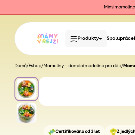
Mimi mamolína j
Produkty
Spolupráce
Domů
/
Eshop
/
Mamolíny – domácí modelína pro děti
/
Mamol
Certifikováno od 3 let
Z jedlýc