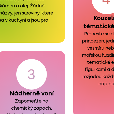
 kámen a olej. Žádné
ázvy, jen suroviny, které
Kouzel
v kuchyni a jsou pro
tématické
Přeneste se d
princezen, jed
vesmíru ne
mořskou hladi
tématické e
figurkami a 
rozjedou každ
naplno
Nádherně voní
Zapomeňte na
chemický zápach.