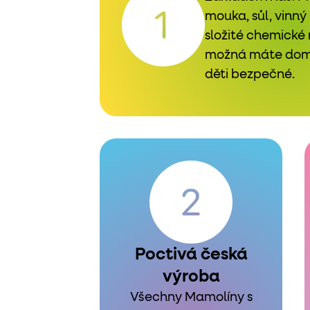
mouka, sůl, vinný
složité chemické n
možná máte doma 
děti bezpečné.
Poctivá česká
výroba
Všechny Mamolíny s