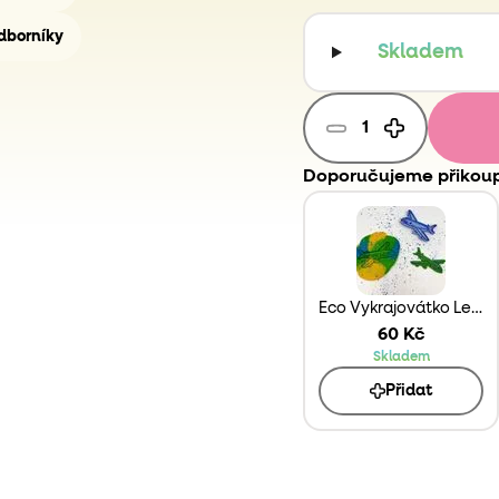
dborníky
Skladem
Doporučujeme přikoup
Eco Vykrajovátko Letadlo
60 Kč
Skladem
Přidat