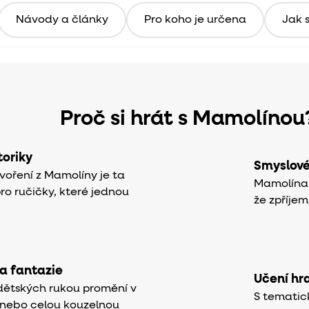
Návody a články
Pro koho je určena
Jak s
Proč si hrát s Mamolínou
oriky
Smyslové
voření z Mamolíny je ta
Mamolína 
pro ručičky, které jednou
že zpříjem
 a fantazie
Učení hr
dětských rukou promění v
S tematic
 nebo celou kouzelnou