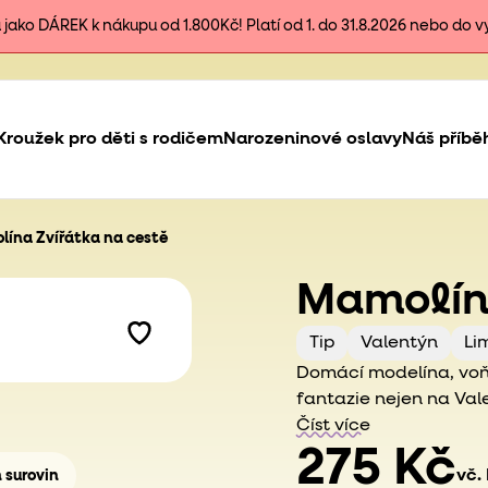
ako DÁREK k nákupu od 1.800Kč! Platí od 1. do 31.8.2026 nebo do 
Kroužek pro děti s rodičem
Narozeninové oslavy
Náš příbě
ína Zvířátka na cestě
Mamolína
Tip
Valentýn
Li
Domácí modelína, voňa
fantazie nejen na Val
Číst více
275 Kč
vč.
h surovin