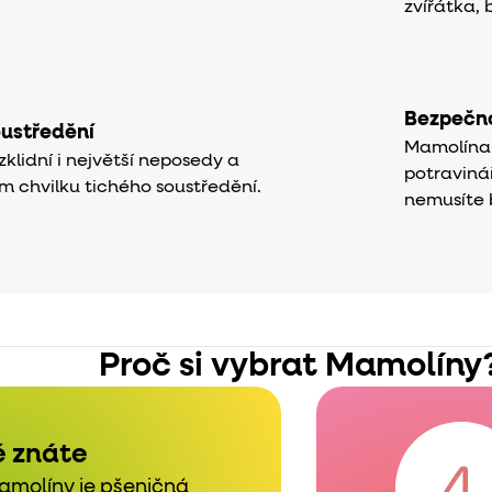
zvířátka, b
Bezpečno
oustředění
Mamolína j
klidní i největší neposedy a
potraviná
m chvilku tichého soustředění.
nemusíte 
Proč si vybrat Mamolíny
é znáte
amolíny je pšeničná