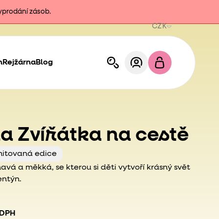
vyprodání zásob.
CZK
h
Rejžárna
Blog
 Zvířátka na cestě
mitovaná edice
vá a měkká, se kterou si děti vytvoří krásný svět
entýn.
 DPH