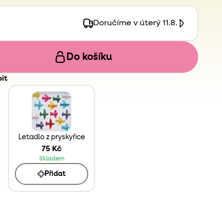
Doručíme v úterý 11.8.
Do košíku
it
Letadlo z pryskyřice
75 Kč
Skladem
Přidat