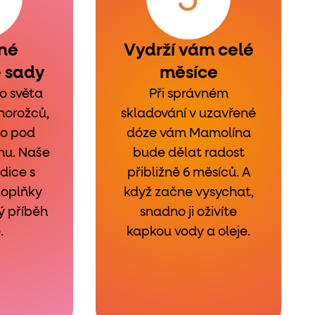
né
Vydrží vám celé
 sady
měsíce
o světa
Při správném
norožců,
skladování v uzavřené
bo pod
dóze vám Mamolína
nu. Naše
bude dělat radost
dice s
přibližně 6 měsíců. A
doplňky
když začne vysychat,
ý příběh
snadno ji oživíte
.
kapkou vody a oleje.