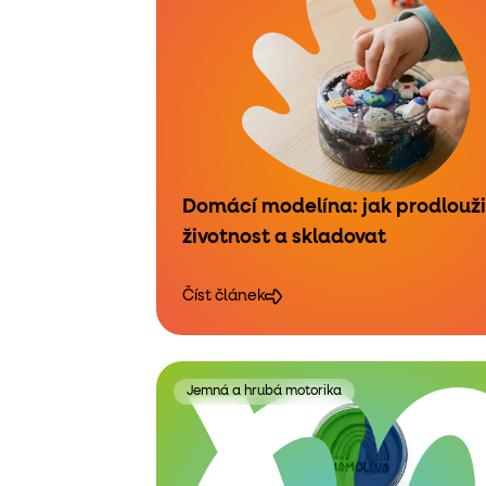
Domácí modelína: jak prodlouži
životnost a skladovat
Číst článek
Jemná a hrubá motorika