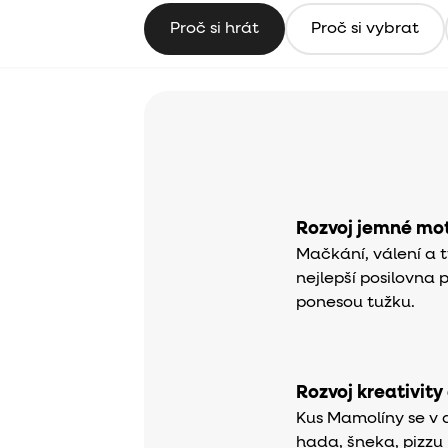
Proč si hrát
Proč si vybrat
Rozvoj jemné mot
Mačkání, válení a t
nejlepší posilovna 
ponesou tužku.
Rozvoj kreativity
Kus Mamolíny se v 
hada, šneka, pizzu