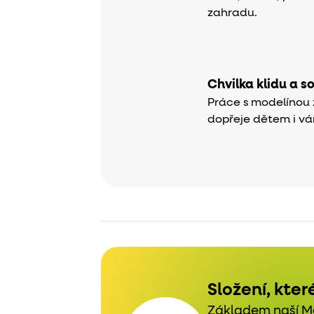
zahradu.
Chvilka klidu a s
Práce s modelínou z
dopřeje dětem i vá
Složení, kter
Základem naší M