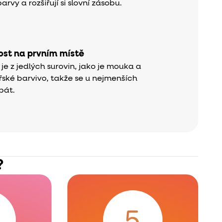
arvy a rozšiřují si slovní zásobu.
st na prvním místě
e z jedlých surovin, jako je mouka a
řské barvivo, takže se u nejmenších
bát.
?