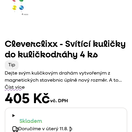
Cleverclixx - Svítící kuličky
do kuličkodráhy 4 ks
Tip
Dejte svým kuličkovým drahám vytvořeným z
magnetických stavebnic úplně nový rozměr. A to
díky těmto kuličkám, které se při pohybu rozsvítí.
Číst více
405 Kč
vč. DPH
Skladem
Doručíme v úterý 11.8.