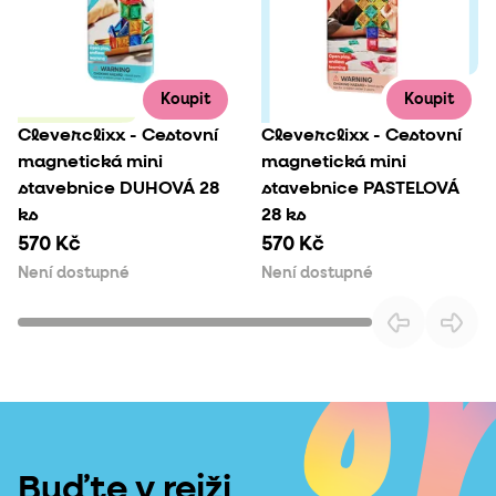
Koupit
Koupit
Cleverclixx - Cestovní
Cleverclixx - Cestovní
magnetická mini
magnetická mini
stavebnice DUHOVÁ 28
stavebnice PASTELOVÁ
ks
28 ks
570 Kč
570 Kč
Není dostupné
Není dostupné
Buďte v rejži