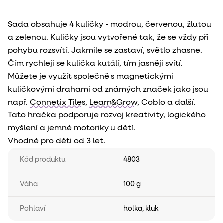
Sada obsahuje 4 kuličky - modrou, červenou, žlutou
a zelenou. Kuličky jsou vytvořené tak, že se vždy při
pohybu rozsvítí. Jakmile se zastaví, světlo zhasne.
Čím rychleji se kulička kutálí, tím jasněji svítí.
Můžete je využít společně s magnetickými
kuličkovými drahami od známých značek jako jsou
např.
Connetix Tiles
,
Learn&Grow
, Coblo a další.
Tato hračka podporuje rozvoj kreativity, logického
myšlení a jemné motoriky u dětí.
Vhodné pro děti od 3 let.
Kód produktu
4803
Váha
100 g
Pohlaví
holka
,
kluk