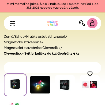
Mimi mamolína jako DÁREK k nákupu od 1.800Kč! Platí od 1. do
31.8.2026 nebo do vyprodání zásob.
Domů
/
Eshop
/
Hračky ostatních značek
/
Magnetické stavebnice
/
Magnetická stavebnice Cleverclixx
/
Cleverclixx - Svítící kuličky do kuličkodráhy 4 ks