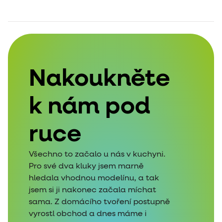
Nakoukněte
k nám pod
ruce
Všechno to začalo u nás v kuchyni.
Pro své dva kluky jsem marně
hledala vhodnou modelínu, a tak
jsem si ji nakonec začala míchat
sama. Z domácího tvoření postupně
vyrostl obchod a dnes máme i