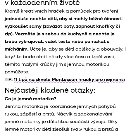
v každodenním životě
Kromě kreativních hraček a pomůcek pro tvoření
jednoduše nechte děti, aby si mohly běžné činnosti
vyzkoušet samy (zavázat boty, zapnout knoflíky či
zip). Vezměte je s sebou do kuchyně a nechte je
třeba vykrajovat, válet těsto nebo pomáhat s
mícháním.
Učte je, aby se děti oblékaly a obouvaly. I
když to bude chtít někdy více času a trpělivosti,
těmito malými krůčky jim s jemnou motorikou
pomůžete.
TIP:
11 tipů na skvělé Montessori hračky pro nejmenší
Nejčastěji kladené otázky:
Co je jemná motorika?
Jemná motorika je koordinace jemných pohybů
rukou, zápěstí a prstů. Nácvik a zdokonalování
jemné motoriky je důležitou součástí vývoje. Díky
jemné motoriky děti zlepšují svaly rukou a prstů a