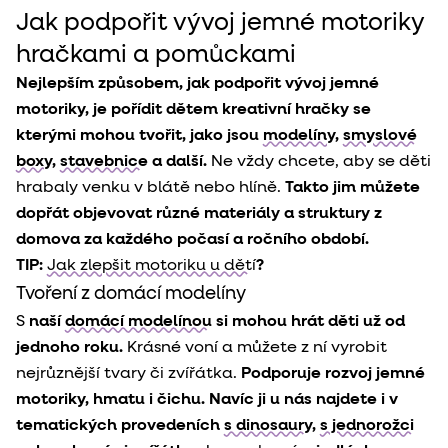
Jak podpořit vývoj jemné motoriky
hračkami a pomůckami
Nejlepším způsobem, jak podpořit vývoj jemné
motoriky, je pořídit dětem kreativní hračky se
kterými mohou tvořit, jako jsou
modelíny
,
smyslové
boxy
,
stavebnice
a další.
Ne vždy chcete, aby se děti
hrabaly venku v blátě nebo hlíně.
Takto jim můžete
dopřát objevovat různé materiály a struktury z
domova za každého počasí a ročního období.
TIP:
Jak zlepšit motoriku u dětí
?
Tvoření z domácí modelíny
S
naší
domácí modelínou
si mohou hrát děti už od
jednoho roku.
Krásné voní a můžete z ní vyrobit
nejrůznější tvary či zvířátka.
Podporuje rozvoj jemné
motoriky, hmatu i čichu. Navíc ji u nás najdete i v
tematických provedeních
s dinosaury
,
s jednorožci