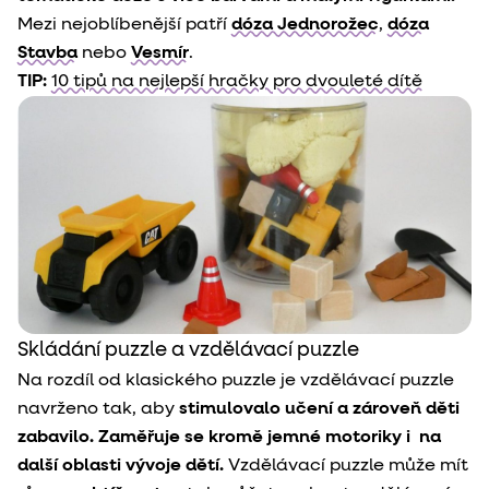
Mezi nejoblíbenější patří
dóza Jednorožec
,
dóza
Stavba
nebo
Vesmír
.
TIP:
10 tipů na nejlepší hračky pro dvouleté dítě
Skládání puzzle a vzdělávací puzzle
Na rozdíl od klasického puzzle je vzdělávací puzzle
navrženo tak, aby
stimulovalo učení a zároveň děti
zabavilo. Zaměřuje se kromě jemné motoriky i na
další oblasti vývoje dětí.
Vzdělávací puzzle může
mít