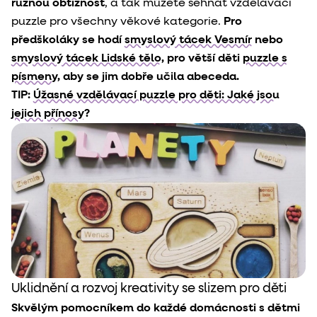
různou obtížnost
, a tak můžete sehnat vzdělávací
puzzle pro všechny věkové kategorie.
Pro
předškoláky se hodí
smyslový tácek Vesmír
nebo
smyslový tácek Lidské tělo
, pro větší děti
puzzle s
písmeny
, aby se jim dobře učila abeceda.
TIP:
Úžasné vzdělávací puzzle pro děti: Jaké jsou
jejich přínosy?
Uklidnění a rozvoj kreativity se slizem pro děti
Skvělým pomocníkem do každé domácnosti s dětmi