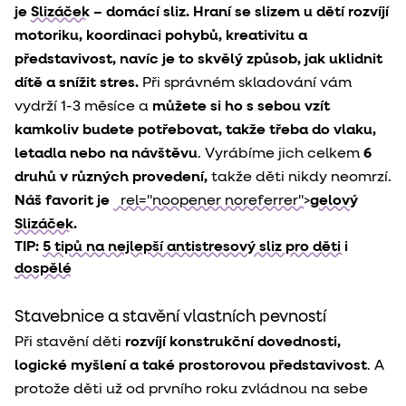
je
Slizáček
– domácí sliz. Hraní se slizem u dětí rozvíjí
motoriku, koordinaci pohybů, kreativitu a
představivost, navíc je to skvělý způsob, jak uklidnit
dítě a snížit stres.
Při správném skladování vám
vydrží 1-3 měsíce a
můžete si ho s sebou vzít
kamkoliv budete potřebovat, takže třeba do vlaku,
letadla nebo na návštěvu
. Vyrábíme jich celkem
6
druhů v různých provedení,
takže děti nikdy neomrzí.
Náš favorit je
rel="noopener noreferrer">
gelový
Slizáček.
TIP:
5 tipů na nejlepší antistresový sliz pro děti i
dospělé
Stavebnice a stavění vlastních pevností
Při stavění děti
rozvíjí konstrukční dovednosti,
logické myšlení a také prostorovou představivost
. A
protože děti už od prvního roku zvládnou na sebe