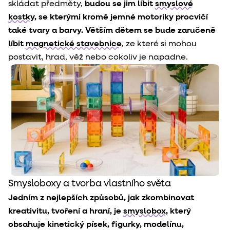
skládat předměty,
budou se jim líbit
smyslové
kostky
, se kterými kromě jemné motoriky procvičí
také tvary a barvy. Větším dětem se bude zaručeně
líbit
magnetické stavebnice
, ze které si mohou
postavit, hrad, věž nebo cokoliv je napadne.
Smysloboxy a tvorba vlastního světa
Jedním z nejlepších způsobů, jak zkombinovat
kreativitu, tvoření a hraní, je
smyslobox
, který
obsahuje kinetický písek, figurky, modelínu,