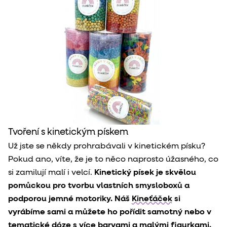
Tvoření s kinetickým pískem
Už jste se někdy prohrabávali v kinetickém písku?
Pokud ano, víte, že je to něco naprosto úžasného, co
si zamilují malí i velcí.
Kinetický písek je skvělou
pomůckou pro tvorbu vlastních smysloboxů a
podporou jemné motoriky. Náš
Kineťáček
si
vyrábíme sami a můžete ho pořídit samotný nebo v
tematické dóze s více barvami a malými figurkami.