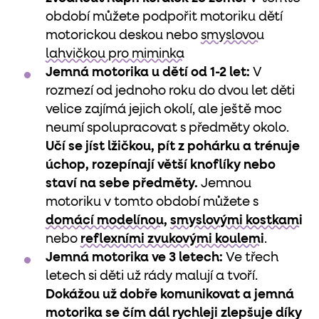
období můžete podpořit motoriku dětí
motorickou deskou nebo
smyslovou
lahvičkou pro miminka
Jemná motorika u dětí od 1-2 let:
V
rozmezí od jednoho roku do dvou let děti
velice zajímá jejich okolí, ale ještě moc
neumí spolupracovat s předměty okolo.
Učí se jíst lžičkou, pít z pohárku a trénuje
úchop, rozepínají větší knoflíky nebo
staví na sebe předměty.
Jemnou
motoriku v tomto období můžete s
domácí modelínou
,
smyslovými kostkami
nebo
reflexními zvukovými koulemi
.
Jemná motorika ve 3 letech:
Ve třech
letech si děti už rády malují a tvoří.
Dokážou už dobře komunikovat a jemná
motorika se čím dál rychleji zlepšuje díky