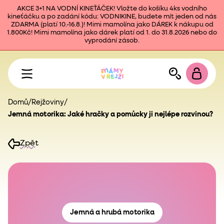
AKCE 3+1 NA VODNÍ KINEŤÁČEK! Vložte do košíku 4ks vodního
kineťáčku a po zadání kódu: VODNIKINE, budete mít jeden od nás
ZDARMA (platí 10.-16.8.)! Mimi mamolína jako DÁREK k nákupu od
1.800Kč! Mimi mamolína jako dárek platí od 1. do 31.8.2026 nebo do
vyprodání zásob.
Domů
/
Rejžoviny
/
Jemná motorika: Jaké hračky a pomůcky ji nejlépe rozvinou?
Zpět
Jemná a hrubá motorika