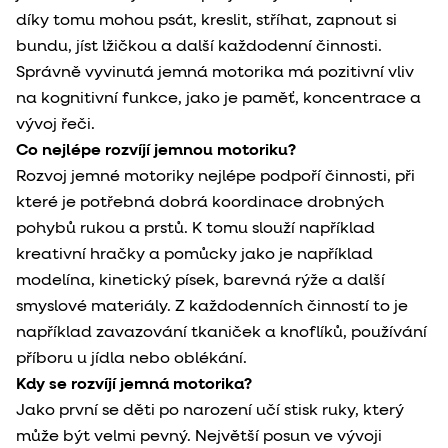
díky tomu mohou psát, kreslit, stříhat, zapnout si
bundu, jíst lžičkou a další každodenní činnosti.
Správně vyvinutá jemná motorika má pozitivní vliv
na kognitivní funkce, jako je paměť, koncentrace a
vývoj řeči.
Co nejlépe rozvíjí jemnou motoriku?
Rozvoj jemné motoriky nejlépe podpoří činnosti, při
které je potřebná dobrá koordinace drobných
pohybů rukou a prstů. K tomu slouží například
kreativní hračky a pomůcky jako je například
modelína, kinetický písek, barevná rýže a další
smyslové materiály. Z každodenních činností to je
například zavazování tkaniček a knoflíků, používání
příboru u jídla nebo oblékání.
Kdy se rozvíjí jemná motorika?
Jako první se děti po narození učí stisk ruky, který
může být velmi pevný. Největší posun ve vývoji