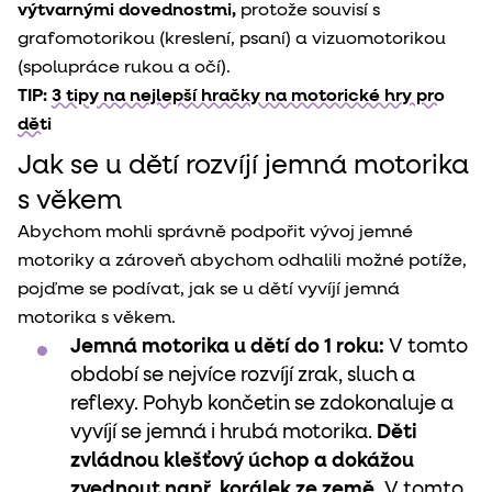
výtvarnými dovednostmi,
protože souvisí s
grafomotorikou (kreslení, psaní) a vizuomotorikou
(spolupráce rukou a očí).
TIP:
3 tipy na nejlepší hračky na motorické hry pro
děti
Jak se u dětí rozvíjí jemná motorika
s věkem
Abychom mohli správně podpořit vývoj jemné
motoriky a zároveň abychom odhalili možné potíže,
pojďme se podívat, jak se u dětí vyvíjí jemná
motorika s věkem.
Jemná motorika u dětí do 1 roku:
V tomto
období se nejvíce rozvíjí zrak, sluch a
reflexy. Pohyb končetin se zdokonaluje a
vyvíjí se jemná i hrubá motorika.
Děti
zvládnou klešťový úchop a dokážou
zvednout např. korálek ze země.
V tomto