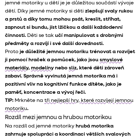
jemné motoriky u dětí je je důležitou součástí vývoje
dětí.
Díky jemné motoriky si děti
zlepšují svaly rukou
a prstů a díky tomu mohou psát, kreslit, stříhat,
zapnout si bundu, jíst lžičkou a další každodenní
činnosti.
Děti se tak
učí manipulovat s drobnými
předměty a rozvíjí i své další dovednosti.
Proto
je důležité jemnou motoriku trénovat a rozvíjet
ji pomocí hraček a pomůcek, jako jsou
smyslové
materiály
,
modelíny
nebo
sliz
, které děti zároveň
zabaví. Správně vyvinutá jemná motorika má i
pozitivní vliv na kognitivní funkce dítěte, jako je
paměť, koncentrace a vývoj řeči.
TIP:
Mrkněte na
tři nejlepší hry, které rozvíjejí jemnou
motoriku
.
Rozdíl mezi jemnou a hrubou motorikou
Na rozdíl od jemné motoriky
hrubá motorika
zahrnuje spolupráci a koordinaci větších svalových