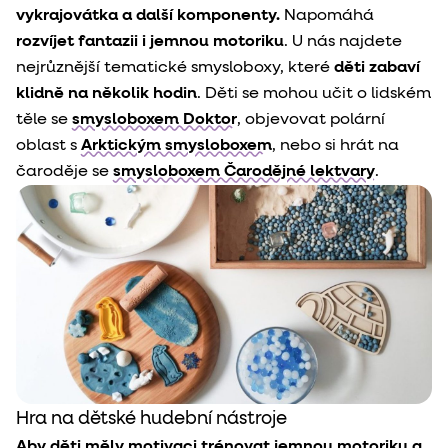
vykrajovátka a další komponenty.
Napomáhá
rozvíjet fantazii i jemnou motoriku
. U nás najdete
nejrůznější tematické smysloboxy, které
děti zabaví
klidně na několik hodin
. Děti se mohou učit o lidském
těle se
smysloboxem Doktor
, objevovat polární
oblast s
Arktickým smysloboxem
, nebo si hrát na
čaroděje se
smysloboxem Čarodějné lektvary
.
Hra na dětské hudební nástroje
Aby děti měly motivaci trénovat jemnou motoriku a