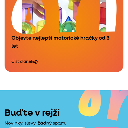
Objevte nejlepší motorické hračky od 3
let
Číst článek
Buďte v rejži
Novinky, slevy, žádný spam.