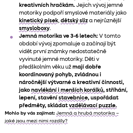
kreativních hračkám.
Jejich vývoj jemné
motoriky podpoří smyslové materiály jako
kinetický písek
,
dětský sliz
a nejrůznější
smysloboxy
.
Jemná motorika ve 3-6 letech:
V tomto
období vývoj zpomaluje a začínají být
vidět první známky nedostatečně
vyvinuté jemné motoriky. Děti v
předškolním věku už
mají dobře
koordinovaný pohyb, zvládnou i
náročnější výtvarné a kreativní činnosti,
jako
navlékání i menších korálků
, stříhání,
lepení, stavění
stavebnice
, uspořádat
předměty, skládat
vzdělávací puzzle.
Mohlo by vás zajímat:
Jemná a hrubá motorika –
jaké jsou mezi nimi rozdíly?