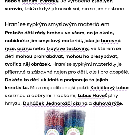
nebo s
lesními zvířátky
.
Je vyrobená
z
jedlých
surovin
, takže když ji kousek sní, nic se jim nestane.
Hraní se sypkým smyslovým materiálem
Protože děti rády hrabou ve všem, co je okolo,
nabídněte jim smyslový materiál, jako je
barevná
rýže
,
cizrna
nebo
třpytivé těstoviny,
ve kterěm se
dět
i
mohou prohrabávat, mohou ho přesypávat,
tvořit z něj obrázek.
H
raní se sypkými materiály je
příjemné a zábavné nejen pro děti, ale i pro dospělé.
Dokáže to děti uklidnit a podporuje to jejich
kreativitu.
Mezi nejoblíbenější patří:
Kočičkový tubus
s cizrnou a dobrými hračkami,
tubus Havěť
plný
hmyzu,
Duháček Jednorožčí cizrna
a
duhová rýže
.