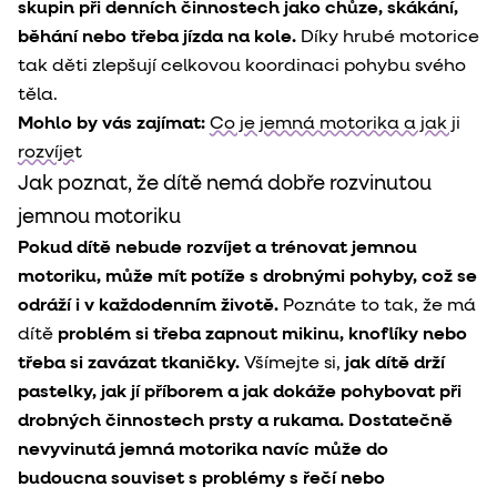
skupin při denních činnostech jako chůze, skákání,
běhání nebo třeba jízda na kole.
Díky hrubé motorice
tak děti zlepšují celkovou koordinaci pohybu svého
těla.
Mohlo by vás zajímat:
Co je jemná motorika a jak ji
rozvíjet
Jak poznat, že dítě nemá dobře rozvinutou
jemnou motoriku
Pokud dítě nebude rozvíjet a trénovat jemnou
motoriku, může mít potíže s drobnými pohyby, což se
odráží i v každodenním životě.
Poznáte to tak, že má
dítě
problém si třeba zapnout mikinu, knoflíky nebo
třeba si zavázat tkaničky.
Všímejte si,
jak dítě drží
pastelky, jak jí příborem a jak dokáže pohybovat při
drobných činnostech prsty a rukama.
Dostatečně
nevyvinutá jemná motorika navíc může do
budoucna souviset s problémy s řečí nebo