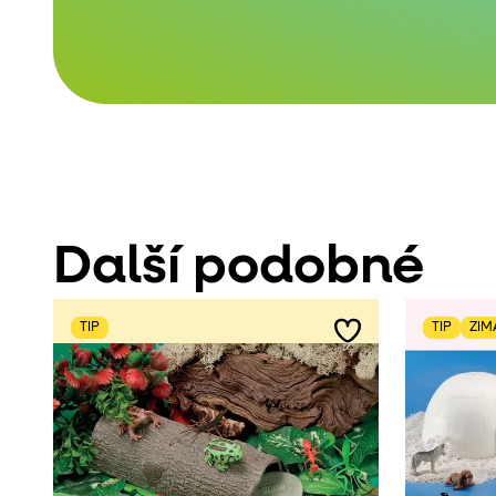
Další podobné
TIP
TIP
ZIM