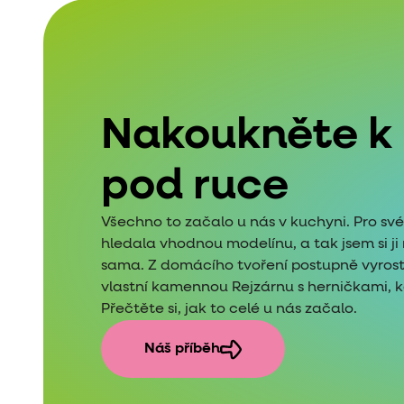
Nakoukněte k
pod ruce
Všechno to začalo u nás v kuchyni. Pro sv
hledala vhodnou modelínu, a tak jsem si j
sama. Z domácího tvoření postupně vyros
vlastní kamennou Rejzárnu s herničkami, kde
Přečtěte si, jak to celé u nás začalo.
Náš příběh