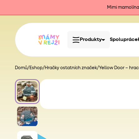
Mimi mamolína j
Produkty
Spolupráce
Domů
/
Eshop
/
Hračky ostatních značek
/
Yellow Door – hra