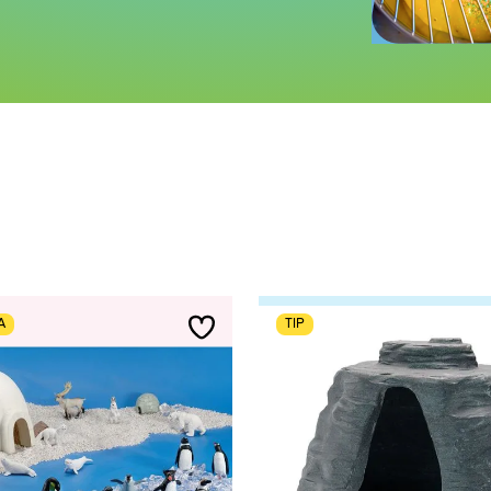
A
TIP