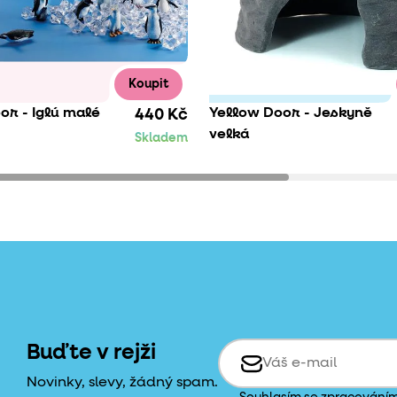
Koupit
or - Iglú malé
Yellow Door - Jeskyně
440 Kč
velká
Skladem
Buďte v rejži
Novinky, slevy, žádný spam.