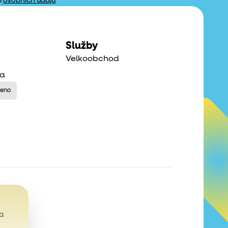
m
osobních údajů
Služby
Velkoobchod
na
řeno
a