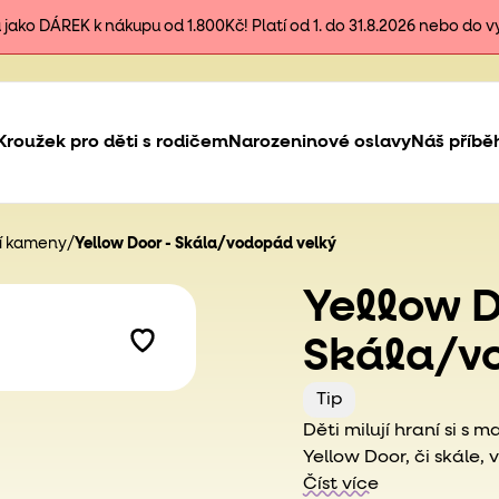
ako DÁREK k nákupu od 1.800Kč! Platí od 1. do 31.8.2026 nebo do 
Kroužek pro děti s rodičem
Narozeninové oslavy
Náš příbě
cí kameny
/
Yellow Door - Skála/vodopád velký
Yellow D
Skála/v
Tip
Děti milují hraní si s
Yellow Door, či skále,
dětí.
Číst více