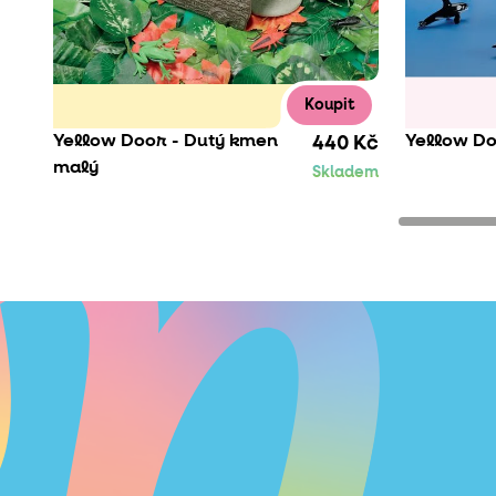
Koupit
Yellow Door - Dutý kmen
Yellow Do
440 Kč
malý
Skladem