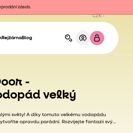
vyprodání zásob.
CZK
h
Rejžárna
Blog
oor -
odopád velký
 malými světy! A díky tomuto velkému vodopádu
 vytvoříte opravdu parádní. Rozvíjejte fantazii svých