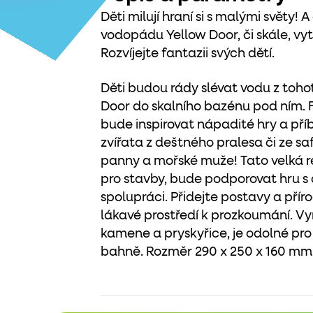
Děti milují hraní si s malými světy!
vodopádu Yellow Door, či skále, vy
Rozvíjejte fantazii svých dětí.
Děti budou rády slévat vodu z toh
Door do skalního bazénu pod ním. F
bude inspirovat nápadité hry a příb
zvířata z deštného pralesa či ze s
panny a mořské muže! Tato velká r
pro stavby, bude podporovat hru 
spolupráci. Přidejte postavy a příro
lákavé prostředí k prozkoumání. V
kamene a pryskyřice, je odolné pro 
bahně. Rozměr 290 x 250 x 160 mm.