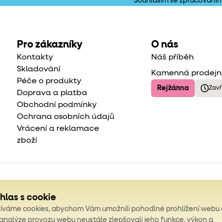
Souhlasím se zpracování
Pro zákazníky
O nás
Kontakty
Náš příběh
Skladování
Kamenná prodej
Péče o produkty
Rejžárna
Zav
Doprava a platba
Obchodní podmínky
Ochrana osobních údajů
Vrácení a reklamace
zboží
hlas s cookie
íváme cookies, abychom Vám umožnili pohodlné prohlížení webu 
 analýze provozu webu neustále zlepšovali jeho funkce, výkon a