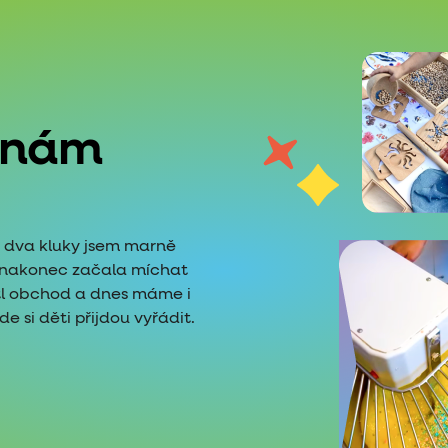
 nám
é dva kluky jsem marně
i nakonec začala míchat
tl obchod a dnes máme i
 si děti přijdou vyřádit.