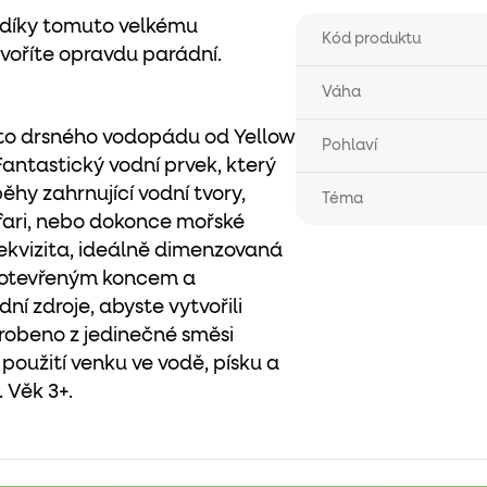
 A díky tomuto velkému
Kód produktu
tvoříte opravdu parádní.
Váha
oto drsného vodopádu od Yellow
Pohlaví
antastický vodní prvek, který
ěhy zahrnující vodní tvory,
Téma
afari, nebo dokonce mořské
ekvizita, ideálně dimenzovaná
s otevřeným koncem a
dní zdroje, abyste vytvořili
yrobeno z jedinečné směsi
použití venku ve vodě, písku a
 Věk 3+.