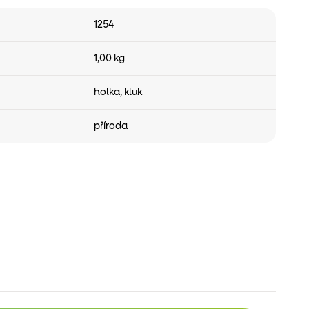
1254
1,00 kg
holka
,
kluk
příroda